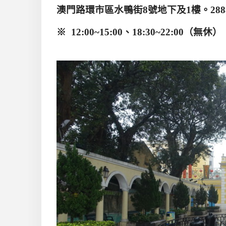
澳門路環市區水鴨街
8
號地下及
1
樓。
288
※
12:00~15:00
、
18:30~22:00
（無休）