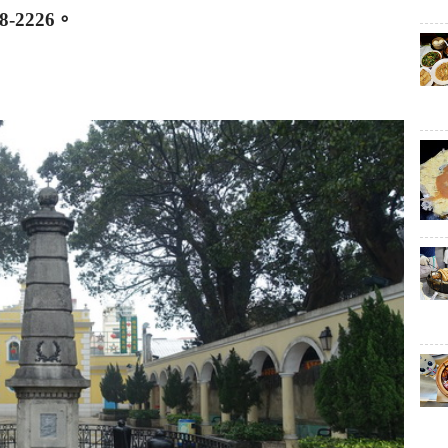
8-2226
。