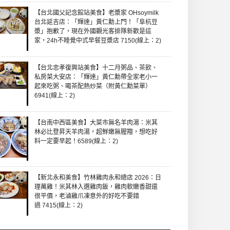
【台北國父記念館站美食】老漿家 OHsoymilk
台北延吉店：「輝達」黃仁勳上門！「阜杭豆
漿」抱歉了，現在外國觀光客排隊新歡是這
家，24h不睡覺中式早餐豆漿店 7150(線上：2)
【台北忠孝復興站美食】十二月粥品、茶飲、
私房菜大安店：「輝達」黃仁勳帶全家老小一
起來吃粥、喝茶配熱炒菜（附黃仁勳菜單）
6941(線上：2)
【台南中西區美食】大菜市無名羊肉湯：米其
林必比登昇天羊肉湯，超鮮嫩無腥羶，想吃好
料一定要早起！6589(線上：2)
【新北永和美食】竹林雞肉永和總店 2026：日
理萬雞！米其林入選雞肉飯，雞肉軟嫩香甜還
很平價，老滷雞爪凍意外的好吃不要錯
過 7415(線上：2)