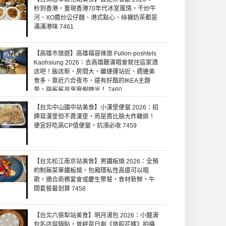
秒到香港，重現香港70年代冰室風情，干炒牛
河、XO醬炒公仔麵、港式點心、絲襪奶茶都是
滿滿港味 7461
【高雄市旅遊】高雄福容徠旅 Fullon-poshtels
Kaohsiung 2026：去高雄聽演唱會就住這家酒
店吧！飯店新、房間大、離捷運站近、週邊美
食多、靠近六合夜市、還有好酷的IKEA主題
房，與鯊鯊共享度假時光！ 7460
【台北中山國中站美食】小漢堡便當 2026：招
牌寫漢堡但不賣漢堡，而是賣比臉大炸雞排！
便宜好吃高CP值便當，抗漲必收 7459
【台北松江南京站美食】男鐵板燒 2026：全預
約制無菜單鐵板燒，包廂隱私性高還可以唱
歌，適合商務宴會或慶生聚餐，食材新鮮，午
間套餐最划算 7458
【台北六張犁站美食】明月湯包 2026：小籠湯
包名店與鍋貼，曾經是日劇《旅館花嫁》拍攝