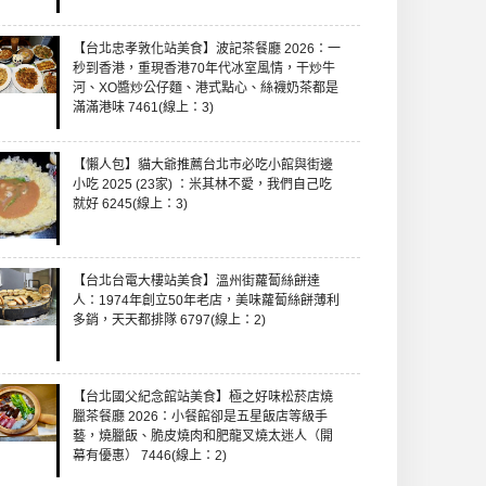
【台北忠孝敦化站美食】波記茶餐廳 2026：一
秒到香港，重現香港70年代冰室風情，干炒牛
河、XO醬炒公仔麵、港式點心、絲襪奶茶都是
滿滿港味 7461(線上：3)
【懶人包】貓大爺推薦台北市必吃小館與街邊
小吃 2025 (23家) ：米其林不愛，我們自己吃
就好 6245(線上：3)
【台北台電大樓站美食】溫州街蘿蔔絲餅達
人：1974年創立50年老店，美味蘿蔔絲餅薄利
多銷，天天都排隊 6797(線上：2)
【台北國父紀念館站美食】極之好味松菸店燒
臘茶餐廳 2026：小餐館卻是五星飯店等級手
藝，燒臘飯、脆皮燒肉和肥龍叉燒太迷人（開
幕有優惠） 7446(線上：2)