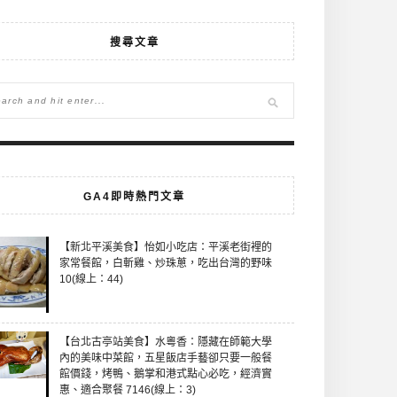
搜尋文章
GA4即時熱門文章
【新北平溪美食】怡如小吃店：平溪老街裡的
家常餐館，白斬雞、炒珠蔥，吃出台灣的野味
10(線上：44)
【台北古亭站美食】水粵香：隱藏在師範大學
內的美味中菜館，五星飯店手藝卻只要一般餐
館價錢，烤鴨、鵝掌和港式點心必吃，經濟實
惠、適合聚餐 7146(線上：3)