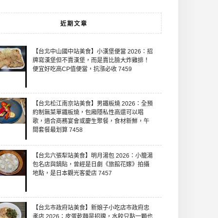
近期文章
【台北中山國中站美食】小漢堡便當 2026：招
牌寫漢堡但不賣漢堡，而是賣比臉大炸雞排！
便宜好吃高CP值便當，抗漲必收 7459
【台北松江南京站美食】男鐵板燒 2026：全預
約制無菜單鐵板燒，包廂隱私性高還可以唱
歌，適合商務宴會或慶生聚餐，食材新鮮，午
間套餐最划算 7458
【台北六張犁站美食】明月湯包 2026：小籠湯
包名店與鍋貼，曾經是日劇《旅館花嫁》拍攝
地點，是日本觀光客愛店 7457
【台北市政府站美食】新娘子小吃店市政府忠
孝店 2026：皮蛋乾麵是招牌，水餃只點一顆也