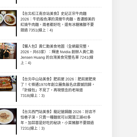
【台北松江南京站美食】史記正宗牛肉麵
2026：牛奶般色澤的清燉牛肉麵、香濃醇美的
紅燒牛肉麵，兩者都好吃，還有冰糖豬腳不要
錯過 7351(線上：4)
【懶人包】黃仁勳美食地圖（全網最完整，
2026，共63家）：輝達 Nvidia 創辦人黃仁勳
Jensen Huang 的台灣美食完整名單 7241(線
上：4)
【台北中山站美食】肥前屋 2026：肥前屋肥來
了！七條通1970年創立饅魚飯名店震憾回歸，
「針線包」不見了，再現懷念的老味道
7318(線上：3)
【台北西門站美食】龍記搶鍋麵 2026：好店不
怕巷子深，只賣一種麵就可以闖蕩江湖40多
年，加蒜蓉是好吃的秘訣，小菜豬腳不要錯過
7231(線上：3)