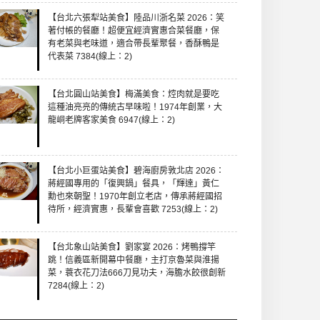
【台北六張犁站美食】陸品川浙名菜 2026：笑
著付帳的餐廳！超便宜經濟實惠合菜餐廳，保
有老菜與老味道，適合帶長輩聚餐，香酥鴨是
代表菜 7384(線上：2)
【台北圓山站美食】梅滿美食：焢肉就是要吃
這種油亮亮的傳統古早味啦！1974年創業，大
龍峒老牌客家美食 6947(線上：2)
【台北小巨蛋站美食】碧海廚房敦北店 2026：
蔣經國專用的「復興鍋」餐具，「輝達」黃仁
勳也來朝聖！1970年創立老店，傳承蔣經國招
待所，經濟實惠，長輩會喜歡 7253(線上：2)
【台北象山站美食】劉家宴 2026：烤鴨撐竿
跳！信義區新開幕中餐廳，主打京魯菜與淮揚
菜，蓑衣花刀法666刀見功夫，海膽水餃很創新
7284(線上：2)