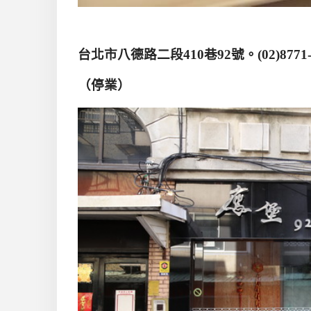
台北市八德路二段
410
巷
92
號。(
02)8771
（停業）