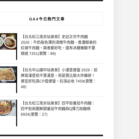
GA4今日熱門文章
【台北松江南京站美食】史記正宗牛肉麵
2026：牛奶般色澤的清燉牛肉麵、香濃醇美的
紅燒牛肉麵，兩者都好吃，還有冰糖豬腳不要
錯過 7351(瀏覽：89)
【台北中山國中站美食】小漢堡便當 2026：招
牌寫漢堡但不賣漢堡，而是賣比臉大炸雞排！
便宜好吃高CP值便當，抗漲必收 7459(瀏覽：
48)
【台北松江南京站美食】四平街番茄牛肉麵：
四平街商圈鮮甜番茄牛肉麵與Q彈刀削麵條
6934(瀏覽：27)