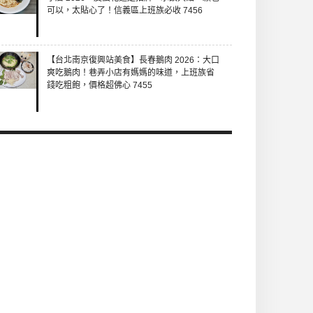
可以，太貼心了！信義區上班族必收 7456
【台北南京復興站美食】長春鵝肉 2026：大口
爽吃鵝肉！巷弄小店有媽媽的味道，上班族省
錢吃粗飽，價格超佛心 7455