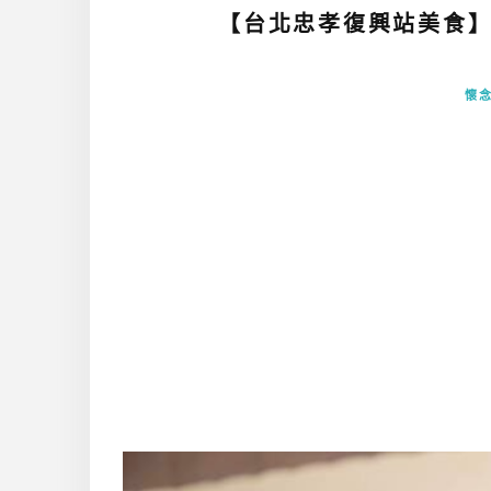
【台北忠孝復興站美食】鷹
懷