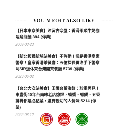
YOU MIGHT ALSO LIKE
【日本東京美食】汐留古奈屋：香滑柔順牛奶咖
哩烏龍麵 394 (停業)
2009-08-23
【新北板橋新埔站美食】不許動！我是香港皇家
警察！皇家香港茶餐廳：五億探長雷洛手下警察
阿SIR退休來台灣開茶餐廳 5739 (停業)
2023-06-02
【台北大安站美食】田園台菜海鮮：珍重再見！
東豐街40年台南味老店熄燈，螃蟹、蝦餅、五香
排骨都是必點菜，還有親切的人情味 5214 (停
業)
2022-08-12