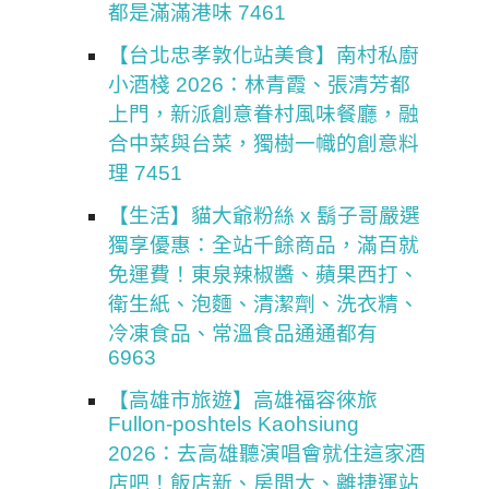
都是滿滿港味 7461
【台北忠孝敦化站美食】南村私廚
小酒棧 2026：林青霞、張清芳都
上門，新派創意眷村風味餐廳，融
合中菜與台菜，獨樹一幟的創意料
理 7451
【生活】貓大爺粉絲 x 鬍子哥嚴選
獨享優惠：全站千餘商品，滿百就
免運費！東泉辣椒醬、蘋果西打、
衛生紙、泡麵、清潔劑、洗衣精、
冷凍食品、常溫食品通通都有
6963
【高雄市旅遊】高雄福容徠旅
Fullon-poshtels Kaohsiung
2026：去高雄聽演唱會就住這家酒
店吧！飯店新、房間大、離捷運站