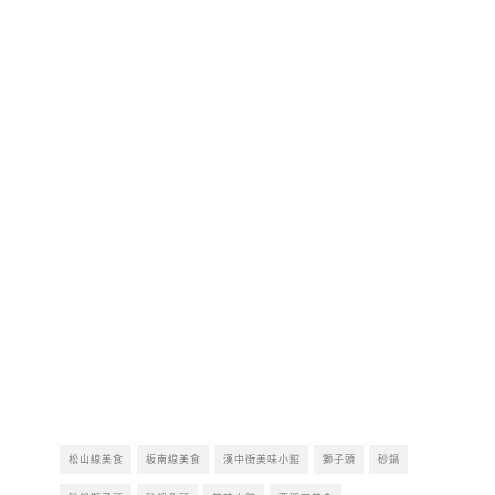
松山線美食
板南線美食
漢中街美味小館
獅子頭
砂鍋