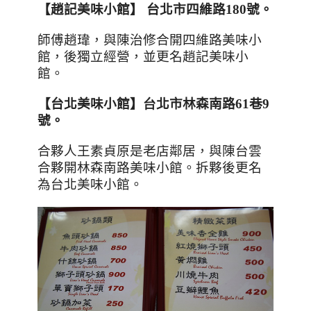
【趙記美味小館】
台北市四維路
180
號。
師傅趙瑋，與陳治修合開四維路美味小
館，後獨立經營，並更名趙記美味小
館。
【台北美味小館】
台
北市林森南路
61
巷
9
號。
合夥人王素貞原是老店鄰居，與陳台雲
合夥開林森南路美味小館。拆夥後更名
為台北美味小館。