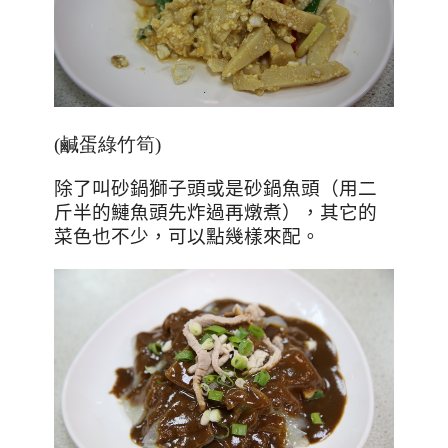
(鹹蛋綠竹筍)
除了叫砂鍋獅子頭或是砂鍋魚頭（用二
斤半的鰱魚頭先炸過再燉煮），其它的
菜色也不少，可以點幾樣來配。