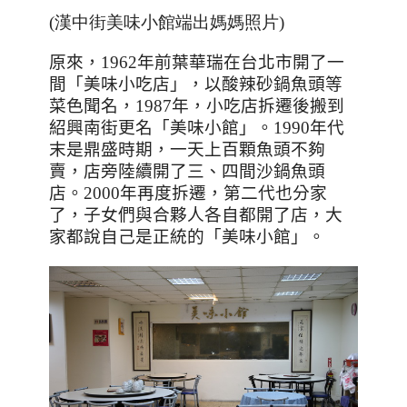
(漢中街美味小館端出媽媽照片)
原來，
1962
年前葉華瑞在台北市開了一
間「美味小吃店」，以酸辣砂鍋魚頭等
菜色聞名，
1987
年，小吃店拆遷後搬到
紹興南街更名「美味小館」。
1990
年代
末是鼎盛時期，一天上百顆魚頭不夠
賣，店旁陸續開了三、四間沙鍋魚頭
店。
2000
年再度拆遷，第二代也分家
了，子女們與合夥人各自都開了店，大
家都說自己是正統的「美味小館」。