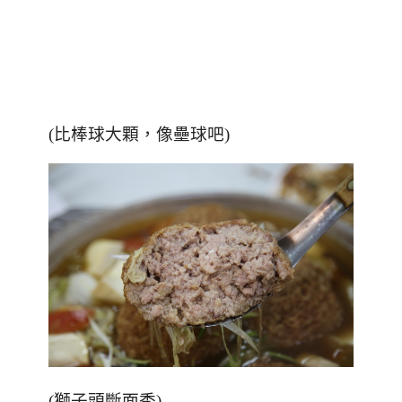
(比棒球大顆，像壘球吧)
(獅子頭斷面秀)