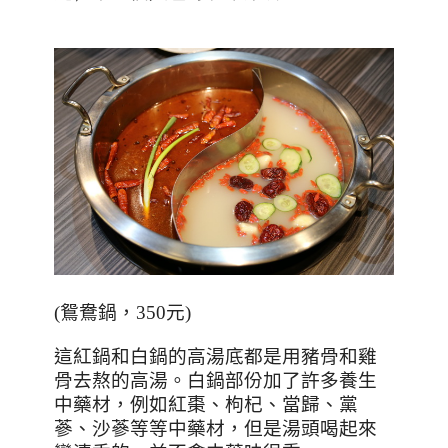
(
鴛鴦鍋，350元
)
這紅鍋和白鍋的高湯底都是用豬骨和雞
骨去熬的高湯。白鍋部份加了許多養生
中藥材，例如紅棗、枸杞、當歸、黨
蔘、沙蔘等等中藥材，但是湯頭喝起來