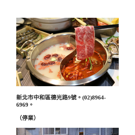
新北市中和區德光路
9
號。
(02)8964-
6969
。
（停業）