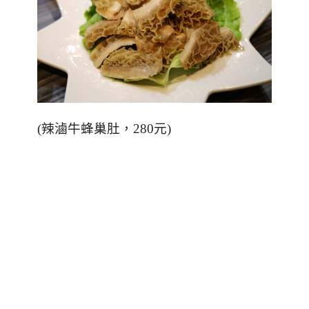
(
辣滷牛蜂巢肚，280元
)