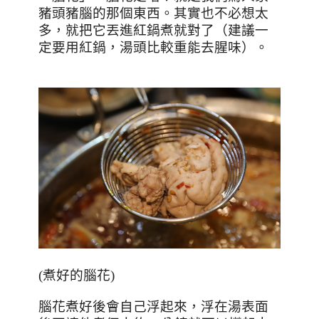
豬頭豬腦的那個東西。其實也不必想太
多，就把它丟進紅鍋煮就對了（建議一
定要用紅鍋，湯頭比較重能去腥味）。
(
煮好的腦花
)
腦花煮好後會自己浮起來，浮在湯表面