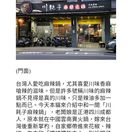
(
門面
)
台灣人愛吃麻辣鍋，尤其喜愛川味香麻
嗆辣的滋味。但是許多號稱川味的麻辣
鍋不見得是真的川味，只是辣油多加一
點而已。今天本貓來介紹中和一間「川
耗子麻辣鍋」，老闆娘是正港四川成都
人，原本就在中國雲南賣火鍋，嫁來台
灣後重新掌杓，自家鄉帶進來花椒、辣