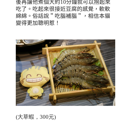
後再讓他煮個大約
10
分鐘就可以撈起來
吃了。吃起來很接近豆腐的感覺，軟軟
綿綿。俗話說＂吃腦補腦＂，相信本貓
變得更加聰明惹！
(大草蝦，300元)