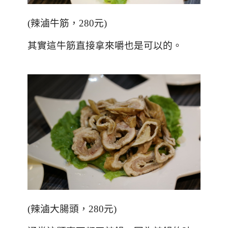
(
辣滷牛筋，280元
)
其實這牛筋直接拿來嚼也是可以的。
(
辣滷大腸頭，280元
)