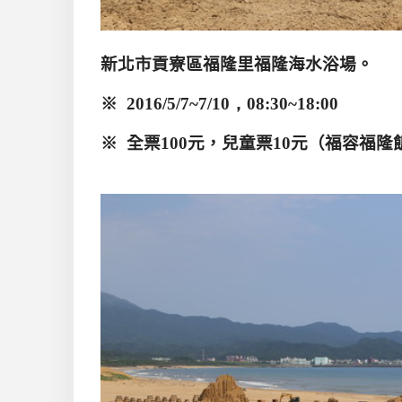
新北市貢寮區福隆里福隆海水浴場。
※
2016/5/7~7/10，08:30~18:00
※
全票
100
元
，
兒童票
10
元（福容福隆