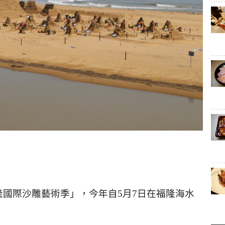
隆國際沙雕藝術季」，今年自
5
月
7
日在福隆海水