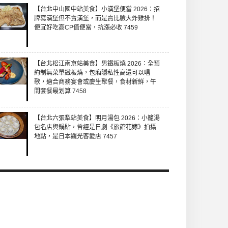
【台北中山國中站美食】小漢堡便當 2026：招
牌寫漢堡但不賣漢堡，而是賣比臉大炸雞排！
便宜好吃高CP值便當，抗漲必收 7459
【台北松江南京站美食】男鐵板燒 2026：全預
約制無菜單鐵板燒，包廂隱私性高還可以唱
歌，適合商務宴會或慶生聚餐，食材新鮮，午
間套餐最划算 7458
【台北六張犁站美食】明月湯包 2026：小籠湯
包名店與鍋貼，曾經是日劇《旅館花嫁》拍攝
地點，是日本觀光客愛店 7457