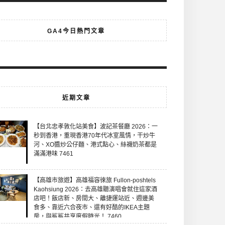
GA4今日熱門文章
近期文章
【台北忠孝敦化站美食】波記茶餐廳 2026：一
秒到香港，重現香港70年代冰室風情，干炒牛
河、XO醬炒公仔麵、港式點心、絲襪奶茶都是
滿滿港味 7461
【高雄市旅遊】高雄福容徠旅 Fullon-poshtels
Kaohsiung 2026：去高雄聽演唱會就住這家酒
店吧！飯店新、房間大、離捷運站近、週邊美
食多、靠近六合夜市、還有好酷的IKEA主題
房，與鯊鯊共享度假時光！ 7460