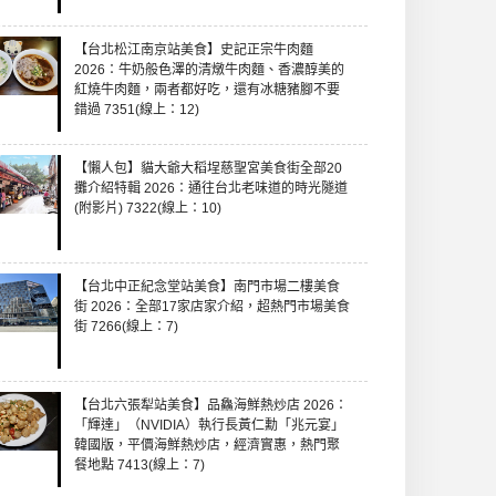
【台北松江南京站美食】史記正宗牛肉麵
2026：牛奶般色澤的清燉牛肉麵、香濃醇美的
紅燒牛肉麵，兩者都好吃，還有冰糖豬腳不要
錯過 7351(線上：12)
【懶人包】貓大爺大稻埕慈聖宮美食街全部20
攤介紹特輯 2026：通往台北老味道的時光隧道
(附影片) 7322(線上：10)
【台北中正紀念堂站美食】南門市場二樓美食
街 2026：全部17家店家介紹，超熱門市場美食
街 7266(線上：7)
【台北六張犁站美食】品鱻海鮮熱炒店 2026：
「輝達」（NVIDIA）執行長黃仁勳「兆元宴」
韓國版，平價海鮮熱炒店，經濟實惠，熱門聚
餐地點 7413(線上：7)