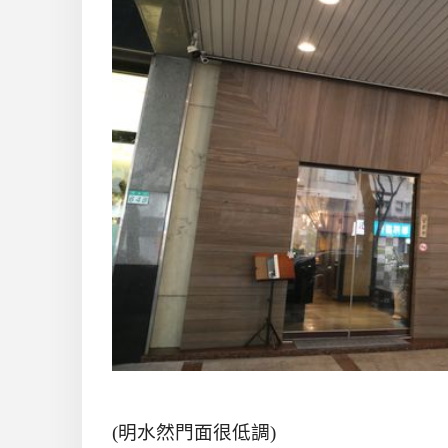
(
明水然門面很低調
)