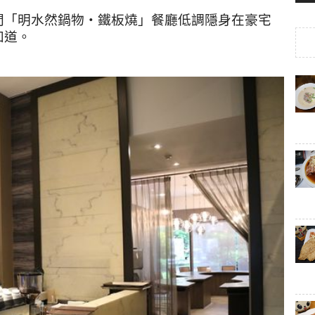
間「明水然鍋物‧鐵板燒」餐廳低調隱身在豪宅
知道。