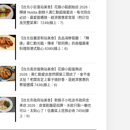
【台北小巨蛋站美食】花娘小館創始店 2026：
輝達 Nvidia 創辦人黃仁勳超級愛店，每次回台
必訪，最愛蒼蠅頭，經濟實惠家常菜（附訂位
及完整菜單）7249(線上：7)
【台北信義安和站美食】吉品海鮮餐廳：「輝
達」黃仁勳光臨，傳承「新同樂」的高檔廣東
料理與港式點心 6390(線上：6)
【台北南京復興站美食】花娘小館復興店
2026：黃仁勳愛店居然開第三間店了，會不會
太扯？老闆肯定上輩子燒好香，是經濟實惠的
聚餐選擇 7436(線上：6)
【台北市政府站美食】新娘子小吃店市政府忠
孝店 2026：皮蛋乾麵是招牌，水餃只點一顆也
可以，太貼心了！信義區上班族必收 7456(線
上：6)