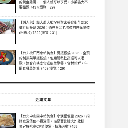
的黃金雞湯，一個人就可以享受，小菜強大不
要錯過 7437(瀏覽：29)
【懶人包】貓大爺大稻埕慈聖宮美食街全部20
攤介紹特輯 2026：通往台北老味道的時光隧道
(附影片) 7322(瀏覽：31)
【台北松江南京站美食】男鐵板燒 2026：全預
約制無菜單鐵板燒，包廂隱私性高還可以唱
歌，適合商務宴會或慶生聚餐，食材新鮮，午
間套餐最划算 7458(瀏覽：29)
近期文章
【台北中山國中站美食】小漢堡便當 2026：招
牌寫漢堡但不賣漢堡，而是賣比臉大炸雞排！
便宜好吃高CP值便當，抗漲必收 7459