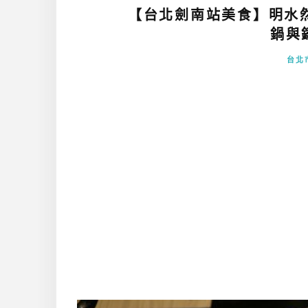
【台北劍南站美食】明水
鍋與鐵
台北