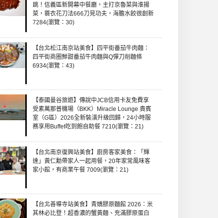
跳！信義區新開幕中餐廳，主打京魯菜與淮揚
菜，蓑衣花刀法666刀見功夫，海膽水餃很創新
7284(瀏覽：30)
【台北松江南京站美食】四平街番茄牛肉麵：
四平街商圈鮮甜番茄牛肉麵與Q彈刀削麵條
6934(瀏覽：43)
【泰國曼谷旅遊】傳說中JCB信用卡友免費享
受素萬那普機場（BKK）Miracle Lounge 貴賓
室（G區）2026全新裝潢升級回歸，24小時服
務享用Buffet吃到飽自助餐 7210(瀏覽：21)
【台北南京復興站美食】廚房客家美食：「輝
達」黃仁勳帶家人一起用餐，20年家常風味客
家小館，有商業午餐 7009(瀏覽：21)
【台北善導寺站美食】青嬌膠原麵館 2026：米
其林必比登！超香濃的蟹黃麵、充滿膠原蛋白