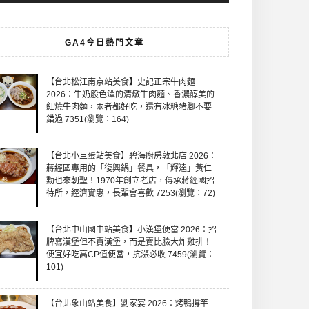
GA4今日熱門文章
【台北松江南京站美食】史記正宗牛肉麵
2026：牛奶般色澤的清燉牛肉麵、香濃醇美的
紅燒牛肉麵，兩者都好吃，還有冰糖豬腳不要
錯過 7351(瀏覽：164)
【台北小巨蛋站美食】碧海廚房敦北店 2026：
蔣經國專用的「復興鍋」餐具，「輝達」黃仁
勳也來朝聖！1970年創立老店，傳承蔣經國招
待所，經濟實惠，長輩會喜歡 7253(瀏覽：72)
【台北中山國中站美食】小漢堡便當 2026：招
牌寫漢堡但不賣漢堡，而是賣比臉大炸雞排！
便宜好吃高CP值便當，抗漲必收 7459(瀏覽：
101)
【台北象山站美食】劉家宴 2026：烤鴨撐竿