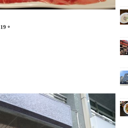
019
。
！