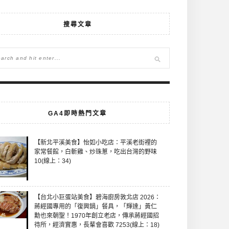
搜尋文章
GA4即時熱門文章
【新北平溪美食】怡如小吃店：平溪老街裡的
家常餐館，白斬雞、炒珠蔥，吃出台灣的野味
10(線上：34)
【台北小巨蛋站美食】碧海廚房敦北店 2026：
蔣經國專用的「復興鍋」餐具，「輝達」黃仁
勳也來朝聖！1970年創立老店，傳承蔣經國招
待所，經濟實惠，長輩會喜歡 7253(線上：18)