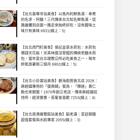
【台北善導寺站美食】以馬內利鮮魚湯：奉煮
的名求，阿麵！三代傳承台北知名鮮魚湯，從
路邊攤到店面一路走來始終好吃，沒有腥味土
味只有美味 6931(線上：5)
【台北西門町美食】張記韭菜水煎包：水煎包
價錢天花板！米其林還沒發掘的傳統老麵水煎
包，當年是台北理教公所必吃美食之一，每年
帥氣放暑假三個月 6902(線上：5)
【台北小巨蛋站美食】碧海廚房敦北店 2026：
蔣經國專用的「復興鍋」餐具，「輝達」黃仁
勳也來朝聖！1970年創立老店，傳承蔣經國招
待所，經濟實惠，長輩會喜歡 7253(線上：4)
【台北南港展覽館站美食】餡老滿：宮廷御膳
超值套餐與水餃專家 2055(線上：3)