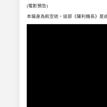
(電影預告)
本貓身為航空迷，這部《薩利機長》是