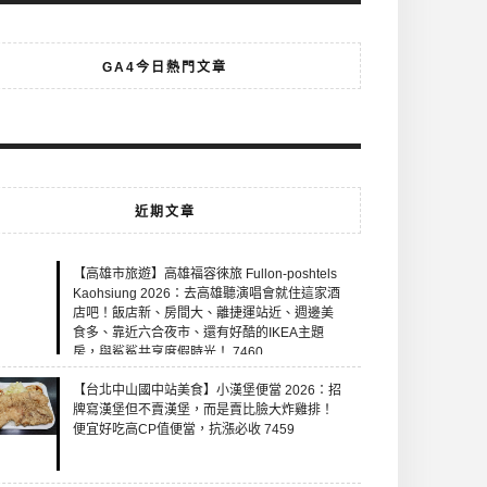
GA4今日熱門文章
近期文章
【高雄市旅遊】高雄福容徠旅 Fullon-poshtels
Kaohsiung 2026：去高雄聽演唱會就住這家酒
店吧！飯店新、房間大、離捷運站近、週邊美
食多、靠近六合夜市、還有好酷的IKEA主題
房，與鯊鯊共享度假時光！ 7460
【台北中山國中站美食】小漢堡便當 2026：招
牌寫漢堡但不賣漢堡，而是賣比臉大炸雞排！
便宜好吃高CP值便當，抗漲必收 7459