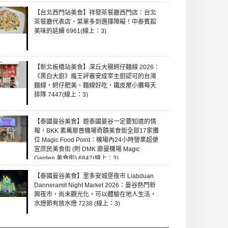
【台北西門站美食】祥發茶餐廳西門店：台北
茶餐廳代表店，菜單多到選擇障礙！中泰賓館
美味的延續 6961(線上：3)
【新北板橋站美食】深丘大腸蚵仔麵線 2026：
《黑白大廚》魔王評審安成宰主廚認可的台灣
麵線，蚵仔肥美、麵線好吃，鐵皮屋小攤每天
排隊 7447(線上：3)
【泰國曼谷美食】遊泰國曼谷一定要知道的情
報，BKK 素萬那普機場奇蹟美食街全部17家攤
位 Magic Food Point：機場內24小時營業超便
宜庶民美食街 (附 DMK 廊曼機場 Magic
Garden 美食街) 6847(線上：3)
【泰國曼谷美食】里多安城堡夜市 Liabduan
Danneramit Night Market 2026：曼谷熱門新
興夜市，尚未觀光化，可以體驗在地人生活，
水燈節有放水燈 7238 (線上：3)