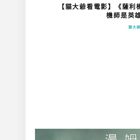
【貓大爺看電影】《薩利
機師是英雄
貓大