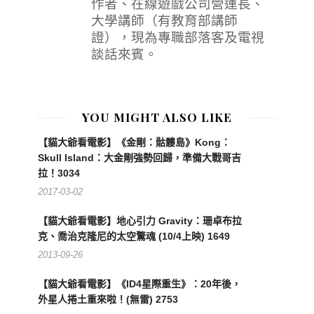
作者、在線遊戲公司營運長、
大學講師（有教育部講師
證），現為專職部落客及電視
談話來賓。
YOU MIGHT ALSO LIKE
【貓大爺看電影】《金剛：骷髏島》Kong：
Skull Island：大金剛強勢回歸，準備大戰哥吉
拉！3034
2017-03-02
【貓大爺看電影】地心引力 Gravity：珊卓布拉
克、喬治克隆尼的太空驚魂 (10/4上映) 1649
2013-09-26
【貓大爺看電影】《ID4星際重生》：20年後，
外星人捲土重來啦！(無雷) 2753