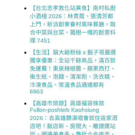
【台北忠孝敦化站美食】南村私廚
小酒棧 2026：林青霞、張清芳都
上門，新派創意眷村風味餐廳，融
合中菜與台菜，獨樹一幟的創意料
理 7451
【生活】貓大爺粉絲 x 鬍子哥嚴選
獨享優惠：全站千餘商品，滿百就
免運費！東泉辣椒醬、蘋果西打、
衛生紙、泡麵、清潔劑、洗衣精、
冷凍食品、常溫食品通通都有
6963
【高雄市旅遊】高雄福容徠旅
Fullon-poshtels Kaohsiung
2026：去高雄聽演唱會就住這家酒
店吧！飯店新、房間大、離捷運站
近、週邊美食多、靠近六合夜市、