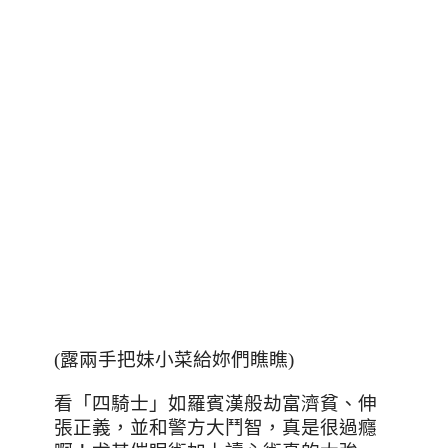
(露兩手把妹小菜給妳們瞧瞧)
看「四騎士」如羅賓漢般劫富濟貧、伸
張正義，並和警方大鬥智，真是很過癮