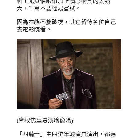
啊！尤其催眠術加上讀心術真的太強
大，千萬不要輕易嘗試。
因為
本貓不能破梗
，
其它留待各位自己
去電影院看
。
(
摩根佛里曼演啥像啥
)
「四騎士」由四位年輕演員演出，都還