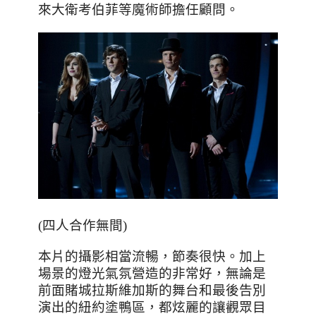
來大衛考伯菲等魔術師擔任顧問。
(四人合作無間)
本片的攝影相當流暢，節奏很快。加上
場景的燈光氣氛營造的非常好，無論是
前面賭城拉斯維加斯的舞台和最後告別
演出的紐約塗鴨區，都炫麗的讓觀眾目