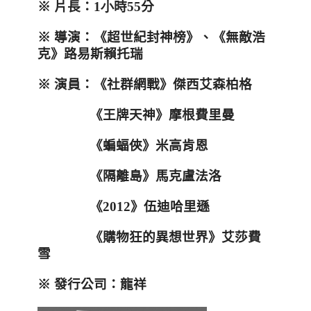
※ 片長：
1小
時
55
分
※ 導演：《超世紀封神榜》、《無敵浩
克》路易斯賴托瑞
※ 演員：《社群網戰》傑西艾森柏格
《王牌天神》摩根費里曼
《蝙蝠俠》米高肯恩
《隔離島》馬克盧法洛
《
2012
》伍迪哈里遜
《購物狂的異想世界》艾莎費
雪
※ 發行公司：龍祥