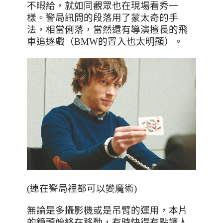
不暇給，就如同觀眾也在現場看秀一
樣。警局訊問的段落用了蒙太奇的手
法，相當俐落，當然還有導演擅長的飛
車追逐戲（BMW的置入也太明顯）。
(連在警局裡都可以變魔術)
無論是多攝影機或是吊臂的運用，本片
的鏡頭始終在移動，有時快得有點讓人