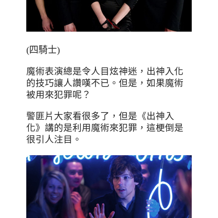
(四騎士)
魔術表演總是令人目炫神迷
，出
神入化
的技巧讓人讚嘆不已
。
但是
，
如果魔術
被用來犯罪呢
？
警匪片大家看很多了，但是《出神入
化》講的是利用魔術來犯罪，這梗倒是
很引人注目。