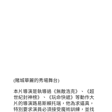
(賭城華麗的秀場舞台)
本片導演是執導過《無敵浩克》、
《超
世紀封神榜》
、
《
玩命快遞
》
等動作大
片的導演路易斯賴托瑞，他為求逼真
，
特別要求演員必須接受魔術訓練，並找