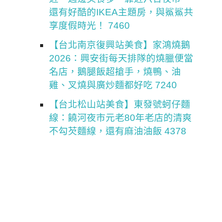
還有好酷的IKEA主題房，與鯊鯊共
享度假時光！ 7460
【台北南京復興站美食】家鴻燒鵝
2026：興安街每天排隊的燒臘便當
名店，鵝腿飯超搶手，燒鴨、油
雞、叉燒與廣炒麵都好吃 7240
【台北松山站美食】東發號蚵仔麵
線：饒河夜市元老80年老店的清爽
不勾芡麵線，還有麻油油飯 4378