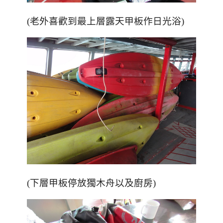
(老外喜歡到最上層露天甲板作日光浴)
(下層甲板停放獨木舟以及廚房)