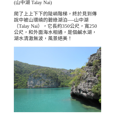
(山中湖 Talay Nai)
爬了上上下下的陡峭階梯，終於見到傳
說中被山環繞的碧綠湖泊
—-
山中湖
（
Talay Nai
），它長約
350
公尺，寬
250
公尺，和外面海水相通，是個鹹水湖，
湖水清澈無波，風景絕美！