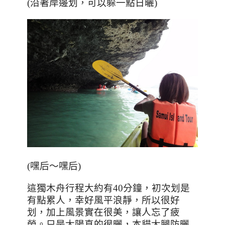
(沿著岸邊划，可以躲一點日曬)
(嘿后～嘿后)
這獨木舟行程大約有40分鐘，初次划是
有點累人，幸好風平浪靜，所以很好
划，加上風景實在很美，讓人忘了疲
勞。只是太陽真的很曬，本貓大腿防曬