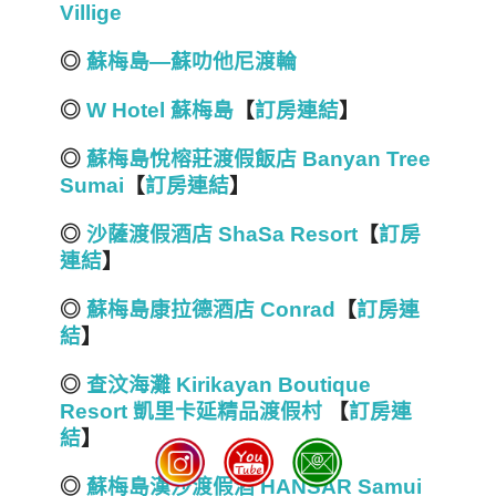
Villige
◎
蘇梅島—蘇叻他尼渡輪
◎
W Hotel 蘇梅島
【
訂房連結
】
◎
蘇梅島悅榕莊渡假飯店 Banyan Tree
Sumai
【
訂房連結
】
◎
沙薩渡假酒店 ShaSa Resort
【
訂房
連結
】
◎
蘇梅島康拉德酒店 Conrad
【
訂房連
結
】
◎
查汶海灘 Kirikayan Boutique
Resort 凱里卡延精品渡假村
【
訂房連
結
】
◎
蘇梅島漢沙渡假酒 HANSAR Samui