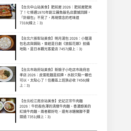
【台北中山站美食】肥前屋 2026：肥前屋肥來
了！七條通1970年創立饅魚飯名店震憾回歸，
「針線包」不見了，再現懷念的老味道
7318(線上：3)
【台北六張犁站美食】明月湯包 2026：小籠湯
包名店與鍋貼，曾經是日劇《旅館花嫁》拍攝
地點，是日本觀光客愛店 7457(線上：3)
【台北市政府站美食】新娘子小吃店市政府忠
孝店 2026：皮蛋乾麵是招牌，水餃只點一顆也
可以，太貼心了！信義區上班族必收 7456(線
上：3)
【台北松江南京站美食】史記正宗牛肉麵
2026：牛奶般色澤的清燉牛肉麵、香濃醇美的
紅燒牛肉麵，兩者都好吃，還有冰糖豬腳不要
錯過 7351(線上：3)