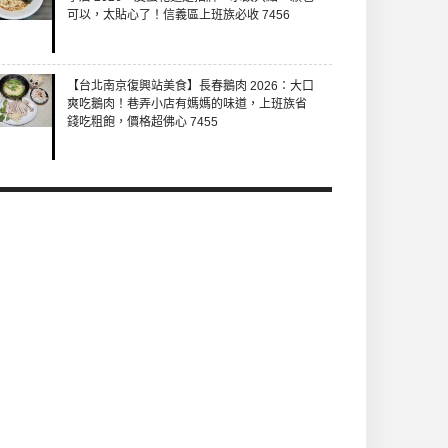
可以，太貼心了！信義區上班族必收 7456
【台北南京復興站美食】長春鵝肉 2026：大口
爽吃鵝肉！巷弄小店有媽媽的味道，上班族省
錢吃粗飽，價格超佛心 7455