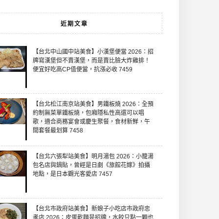
近期文章
【台北中山國中站美食】小漢堡便當 2026：招
牌寫漢堡但不賣漢堡，而是賣比臉大炸雞排！
便宜好吃高CP值便當，抗漲必收 7459
【台北松江南京站美食】男鐵板燒 2026：全預
約制無菜單鐵板燒，包廂隱私性高還可以唱
歌，適合商務宴會或慶生聚餐，食材新鮮，午
間套餐最划算 7458
【台北六張犁站美食】明月湯包 2026：小籠湯
包名店與鍋貼，曾經是日劇《旅館花嫁》拍攝
地點，是日本觀光客愛店 7457
【台北市政府站美食】新娘子小吃店市政府忠
孝店 2026：皮蛋乾麵是招牌，水餃只點一顆也