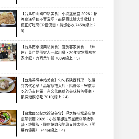
【台北中山國中站美食】小漢堡便當 2026：招
牌寫漢堡但不賣漢堡，而是賣比臉大炸雞排！
便宜好吃高CP值便當，抗漲必收 7459(線上：
5)
【台北南京復興站美食】廚房客家美食：「輝
達」黃仁勳帶家人一起用餐，20年家常風味客
家小館，有商業午餐 7009(線上：5)
【台北善導寺站美食】勺勺客陜西料理：吃得
到古代名菜！品嚐慈禧太后、隋煬帝、宋徽宗
吃的仿古佳餚，有文化底蘊的美味特色餐廳，
招牌泡饃必吃 7010(線上：4)
【台北國父紀念館站美食】極之好味松菸店燒
臘茶餐廳 2026：小餐館卻是五星飯店等級手
藝，燒臘飯、脆皮燒肉和肥龍叉燒太迷人（開
幕有優惠） 7446(線上：4)