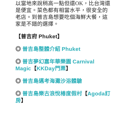
以當地來說稍高一點但還
OK
，比台灣還
是便宜。菜色都有相當水平，很安全的
老店。到普吉島想要吃個海鮮大餐，這
家是不錯的選擇。
【普吉府 Phuket】
◎
普吉島整體介紹 Phuket
◎
普吉夢幻嘉年華樂園 Carnival
Magic
【
KKDay門票
】
◎
普吉島邁考海灘沙浴體驗
◎
普吉島樂古浪悅椿度假村
【
Agoda訂
房
】