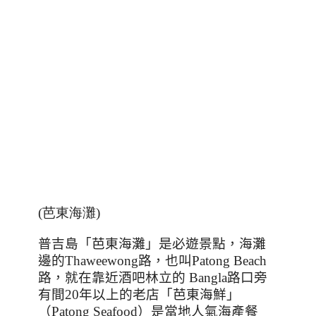
(芭東海灘)
普吉島「芭東海灘」是必遊景點，海灘
邊的
Thaweewong
路，也叫
Patong Beach
路，就在靠近酒吧林立的
Bangla
路口旁
有間
20
年以上的老店「芭東海鮮」
（
Patong Seafood
）是當地人氣海產餐