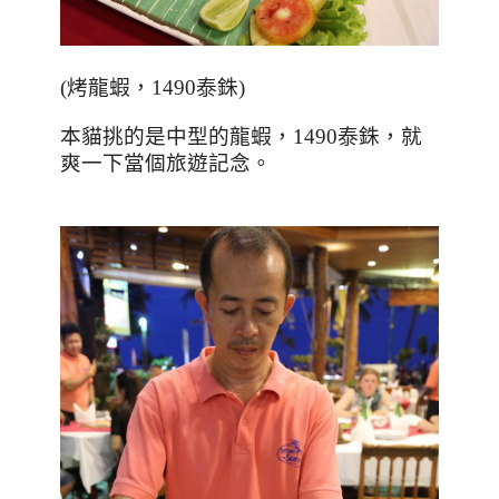
(
烤龍蝦，
1490
泰銖
)
本貓挑的是中型的龍蝦，
1490
泰銖，就
爽一下當個旅遊記念。