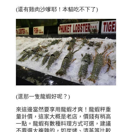
(還有雞肉沙嗲耶！本貓吃不下了)
(選那一隻
龍蝦好呢？
)
來這邊當然要享用龍蝦才爽！龍蝦秤重
量計價，這家大概是老店，價錢有稍高
一點。龍蝦有數種料理方式可選，建議
不要選太複雜的，如炭烤、清蒸等比較