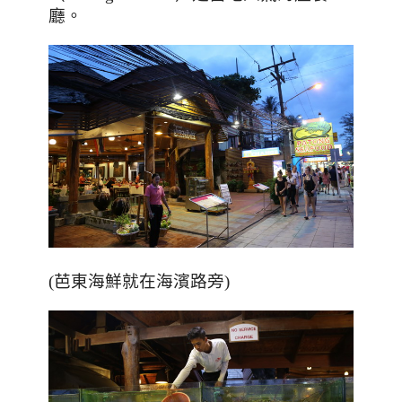
廳。
(芭東海鮮就在海濱路旁)