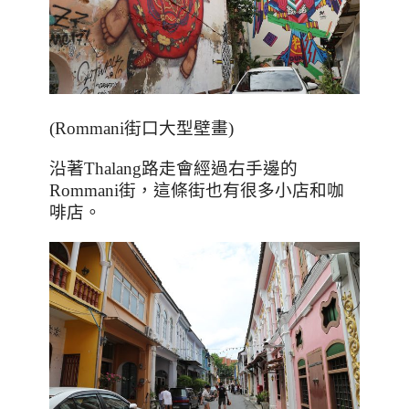
(Rommani
街口大型壁畫
)
沿著
Thalang
路走會經過右手邊的
Rommani
街，這條街也有很多小店和咖
啡店。