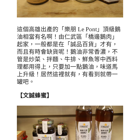
這個高雄出產的「樂朋
Le Pont
」頂級鵝
油相當有名啊！由仁武區「橋邊鵝肉」
起家，一般都是在「誠品百貨」才有，
而且有時會缺貨呢！鵝油非常香濃，不
管是炒菜、拌麵、牛排、鮮魚等中西料
理都用得上，只要加一點鵝油，味道馬
上升級！居然這裡就有，有看到就帶一
罐吧。
【文誠蜂蜜】