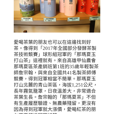
愛喝茶葉的朋友也可以在這邊找到好
茶。像得到「
2017
年全國部分發酵茶製
茶技術競賽」球形組冠軍的「那瑪夏玉
打山茶」這裡就有。來自高雄甲仙農會
那瑪夏區茶產銷班第
1
班的
35
歲年輕製茶
師詹宗翰，與來自全國共
41
名製茶師傅
競賽，得到冠軍相當不簡單。那瑪夏玉
打山北麓的青山茶區，海拔
1,251
公尺，
長年霧氣籠罩，日夜溫差大，非常適合
茶葉生長。詹宗翰的「那瑪夏茶」不但
有生產履歷驗證、無農藥殘留，更沒有
因為得到冠軍就大漲價，愛喝紅茶的朋