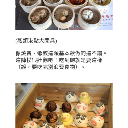
(
蒸類港點大閱兵
)
像燒賣、蝦餃這類基本款做的還不錯。
這陣杖很壯觀吧！吃到飽就是要這樣
（誤，要吃完別浪費食物）。