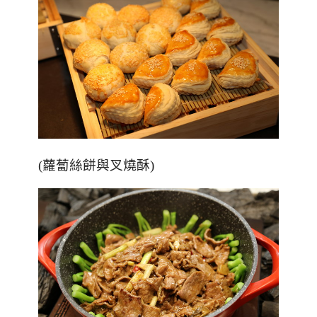
(蘿蔔絲餅與叉燒酥)