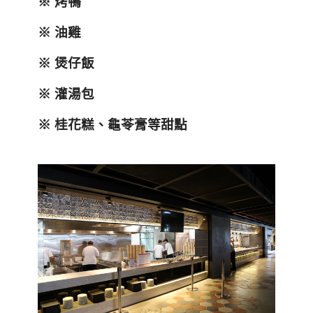
※ 烤鴨
※ 油雞
※ 煲仔飯
※ 灌湯包
※ 桂花糕、龜苓膏等甜點