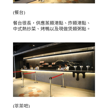
(
餐台
)
餐台很長，供應蒸類港點、炸類港點、
中式熱炒菜、烤鴨以及現做煲類粥點。
(萃
茶吧
)