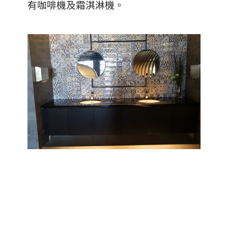
有咖啡機及霜淇淋機。