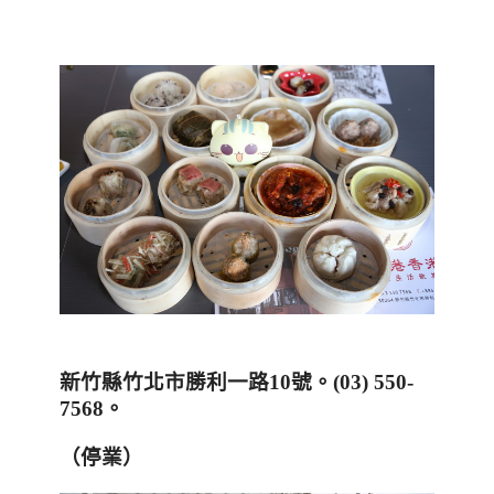
新竹縣竹北市勝利一路
10
號
。
(03) 550-
7568
。
（停業
）