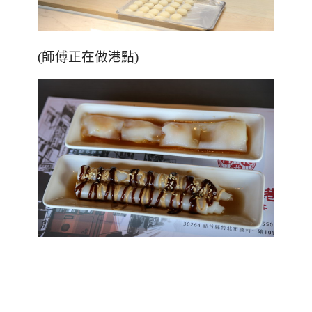
(
師傅正在做港點
)