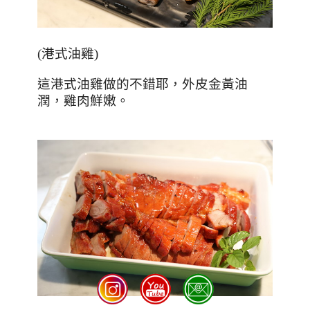
(
港式油雞
)
這港式油雞做的不錯耶，外皮金黃油
潤，雞肉鮮嫩。