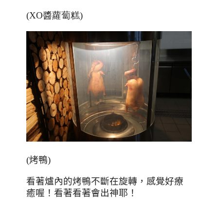
(XO醬蘿蔔糕)
(
烤鴨
)
看著爐內的烤鴨不斷在旋轉，感覺好療
癒喔！看著看著會出神耶！