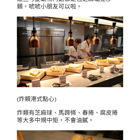
類，唬唬小朋友可以啦。
(
炸類港式點心
)
炸類有芝麻球、馬蹄條、春捲、腐皮捲
等大多中規中矩，不會油膩。