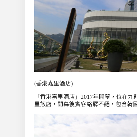
(香港
嘉里酒店
)
「香港嘉里酒店」
2017
年開幕，位在九
星飯店，開幕後賓客絡驛不絕，包含韓