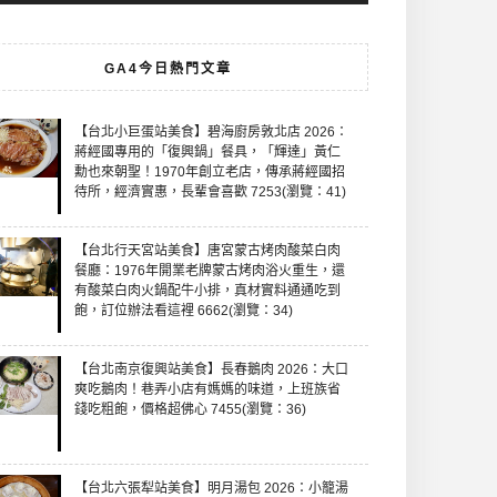
GA4今日熱門文章
【台北小巨蛋站美食】碧海廚房敦北店 2026：
蔣經國專用的「復興鍋」餐具，「輝達」黃仁
勳也來朝聖！1970年創立老店，傳承蔣經國招
待所，經濟實惠，長輩會喜歡 7253(瀏覽：41)
【台北行天宮站美食】唐宮蒙古烤肉酸菜白肉
餐廳：1976年開業老牌蒙古烤肉浴火重生，還
有酸菜白肉火鍋配牛小排，真材實料通通吃到
飽，訂位辦法看這裡 6662(瀏覽：34)
【台北南京復興站美食】長春鵝肉 2026：大口
爽吃鵝肉！巷弄小店有媽媽的味道，上班族省
錢吃粗飽，價格超佛心 7455(瀏覽：36)
【台北六張犁站美食】明月湯包 2026：小籠湯