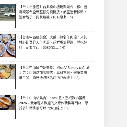
【台北市旅遊】台北松山機場觀景台：松山機
場觀景台全新整修免費開放，航空迷新據點，
適合親子一同賞飛機 7101(線上：4)
【台南中西區美食】大菜市無名羊肉湯：米其
林必比登昇天羊肉湯，超鮮嫩無腥羶，想吃好
料一定要早起！6589(線上：4)
【台北中山國中站美食】Miss V Bakery cafe 敦
北店：烘焙坊加咖啡店，真材實料、健康美味
早午餐，肉桂捲必吃名店 7076(線上：3)
【台北中山站美食】Katsu鑫，熟成豬排蓋飯
2026：受年輕人歡迎的文青炸豬排專門店，厚
片多汁豬排很可以 7261(線上：3)