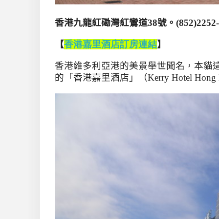
香港九龍紅磡灣紅鸞道
38
號。
(852)2252
【
香港嘉里酒店訂
房
連結
】
香港維多利亞港的美景舉世聞名，本貓
的「香港嘉里酒店」（
Kerry Hotel Hong