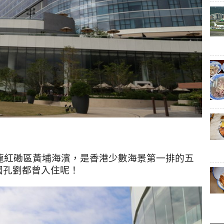
龍紅磡區黃埔海濱，是香港少數海景第一排的五
國孔劉都曾入住呢！