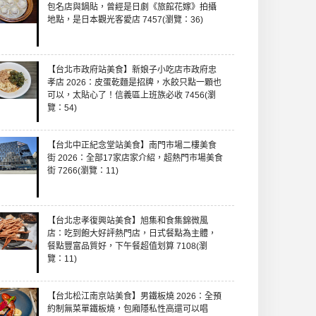
包名店與鍋貼，曾經是日劇《旅館花嫁》拍攝
地點，是日本觀光客愛店 7457(瀏覽：36)
【台北市政府站美食】新娘子小吃店市政府忠
孝店 2026：皮蛋乾麵是招牌，水餃只點一顆也
可以，太貼心了！信義區上班族必收 7456(瀏
覽：54)
【台北中正紀念堂站美食】南門市場二樓美食
街 2026：全部17家店家介紹，超熱門市場美食
街 7266(瀏覽：11)
【台北忠孝復興站美食】旭集和食集錦微風
店：吃到飽大好評熱門店，日式餐點為主體，
餐點豐富品質好，下午餐超值划算 7108(瀏
覽：11)
【台北松江南京站美食】男鐵板燒 2026：全預
約制無菜單鐵板燒，包廂隱私性高還可以唱