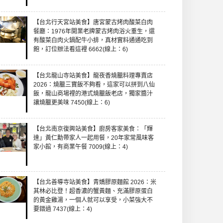
【台北行天宮站美食】唐宮蒙古烤肉酸菜白肉
餐廳：1976年開業老牌蒙古烤肉浴火重生，還
有酸菜白肉火鍋配牛小排，真材實料通通吃到
飽，訂位辦法看這裡 6662(線上：6)
【台北龍山寺站美食】龍夜香燒臘料理專賣店
2026：燒臘三寶飯不夠看，這家可以拼到八仙
飯，龍山商場裡的港式燒臘飯老店，獨家醬汁
讓燒臘更美味 7450(線上：6)
【台北南京復興站美食】廚房客家美食：「輝
達」黃仁勳帶家人一起用餐，20年家常風味客
家小館，有商業午餐 7009(線上：4)
【台北善導寺站美食】青嬌膠原麵館 2026：米
其林必比登！超香濃的蟹黃麵、充滿膠原蛋白
的黃金雞湯，一個人就可以享受，小菜強大不
要錯過 7437(線上：4)