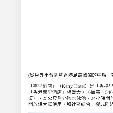
(從戶外平台眺望香港島最熱鬧的中環一帶
「嘉里酒店」（
Kerry Hotel
）是「香格
「香港嘉里酒店」相當大，
16
層高、
546
桌）、
25
公尺戶外暖水泳池、
24
小時開
開放讓大眾使用，和社區結合，變成附