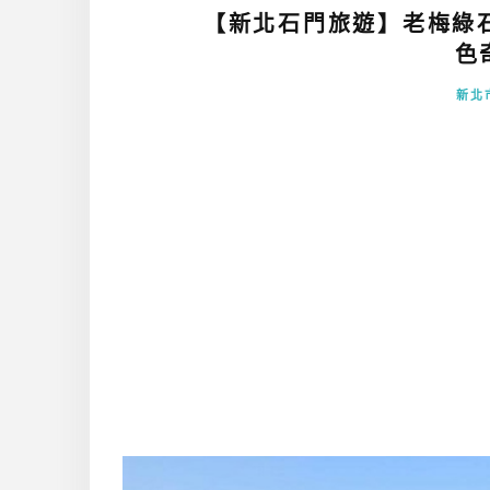
【新北石門旅遊】老梅綠
色
新北