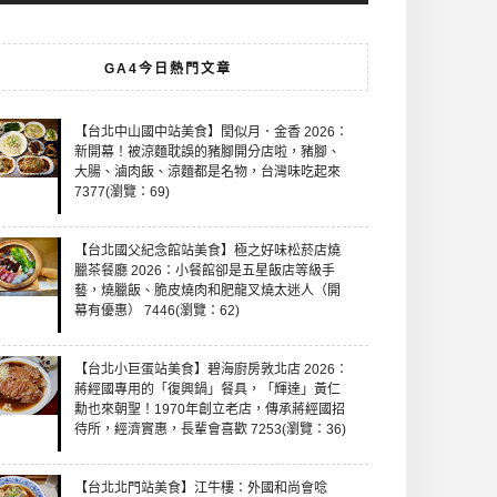
GA4今日熱門文章
【台北中山國中站美食】閏似月．金香 2026：
新開幕！被涼麵耽誤的豬腳開分店啦，豬腳、
大腸、滷肉飯、涼麵都是名物，台灣味吃起來
7377(瀏覽：69)
【台北國父紀念館站美食】極之好味松菸店燒
臘茶餐廳 2026：小餐館卻是五星飯店等級手
藝，燒臘飯、脆皮燒肉和肥龍叉燒太迷人（開
幕有優惠） 7446(瀏覽：62)
【台北小巨蛋站美食】碧海廚房敦北店 2026：
蔣經國專用的「復興鍋」餐具，「輝達」黃仁
勳也來朝聖！1970年創立老店，傳承蔣經國招
待所，經濟實惠，長輩會喜歡 7253(瀏覽：36)
【台北北門站美食】江牛樓：外國和尚會唸