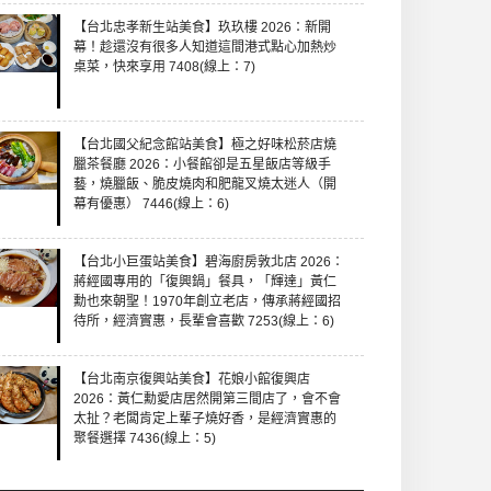
【台北忠孝新生站美食】玖玖樓 2026：新開
幕！趁還沒有很多人知道這間港式點心加熱炒
桌菜，快來享用 7408(線上：7)
【台北國父紀念館站美食】極之好味松菸店燒
臘茶餐廳 2026：小餐館卻是五星飯店等級手
藝，燒臘飯、脆皮燒肉和肥龍叉燒太迷人（開
幕有優惠） 7446(線上：6)
【台北小巨蛋站美食】碧海廚房敦北店 2026：
蔣經國專用的「復興鍋」餐具，「輝達」黃仁
勳也來朝聖！1970年創立老店，傳承蔣經國招
待所，經濟實惠，長輩會喜歡 7253(線上：6)
【台北南京復興站美食】花娘小館復興店
2026：黃仁勳愛店居然開第三間店了，會不會
太扯？老闆肯定上輩子燒好香，是經濟實惠的
聚餐選擇 7436(線上：5)