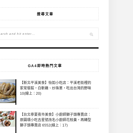
搜尋文章
GA4即時熱門文章
【新北平溪美食】怡如小吃店：平溪老街裡的
家常餐館，白斬雞、炒珠蔥，吃出台灣的野味
10(線上：20)
【台北寧夏夜市美食】小廚師獅子頭專賣店：
原圓環小吃吉星號改名小廚師花枝羹，再轉型
獅子頭專賣店 6552(線上：17)