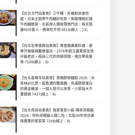
【台北北門站美食】江牛樓：外國和尚會唸
經，日本主廚煮牛肉麵好吃耶！突破傳統紅燒
牛肉麵框架，米其林入選排隊熱門店，每天限
量66位客人，晚來吃不到 6819(線上：13)
【台北忠孝復興站美食】粵香園廣東料理：豪
華升級版燒臘便當店，1978年創立廣東菜及煲
仔飯老店，祖孫三代的用餐回憶，適合帶長輩
來 7109(線上：9)
【台北善導寺站美食】青嬌膠原麵館 2026：米
其林必比登！超香濃的蟹黃麵、充滿膠原蛋白
的黃金雞湯，一個人就可以享受，小菜強大不
要錯過 7437(線上：8)
【台北奇岩站美食】我家客家小館-傳承茶蝦飯
2026：特色茶蝦飯火鍋二吃，北投30年老店美
味實惠的客家菜 7248(線上：8)