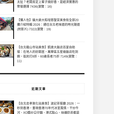
太扯？老闆肯定上輩子燒好香，是經濟實惠的
聚餐選擇 7436(瀏覽：16)
【懶人包】貓大爺大稻埕慈聖宮美食街全部20
攤介紹特輯 2026：通往台北老味道的時光隧道
(附影片) 7322(瀏覽：19)
【台北龍山寺站美食】凱達大飯店百宴自助
餐：在地人的好鄰居，萬華區五星級飯店吃到
飽，區民打8折，60歲長者75折 7149(瀏覽：
11)
近期文章
【台北忠孝敦化站美食】波記茶餐廳 2026：一
秒到香港，重現香港70年代冰室風情，干炒牛
河、XO醬炒公仔麵、港式點心、絲襪奶茶都是