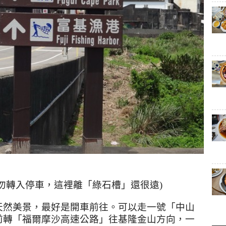
勿轉入停車，這裡離「綠石槽」還很遠
)
天然美景，最好是開車前往。可以走一號「中山
前轉「福爾摩沙高速公路」往基隆金山方向，一