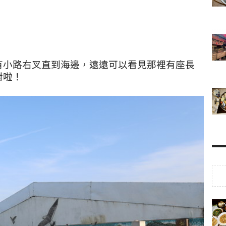
有小路右叉直到海邊，遠遠可以看見那裡有座長
對啦！