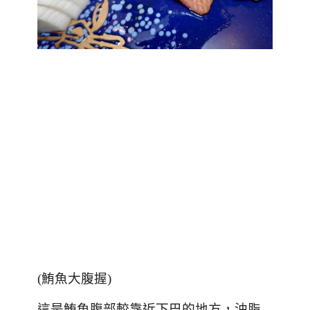
(
鮪魚大腹握
)
這是鮪魚腹部較靠近下巴的地方，油脂