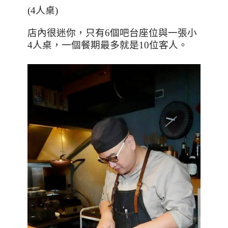
(4
人桌
)
店內很迷你，只有
6
個吧台座位與一張小
4
人桌，一個餐期最多就是
10
位客人。