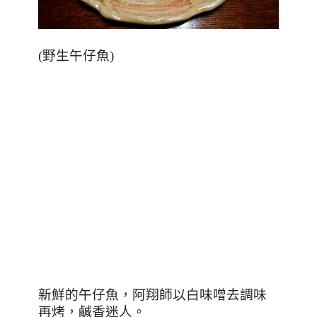
(
野生午仔魚
)
新鮮的午仔魚，阿翔師以白味噌去調味
再烤，鹹香迷人。