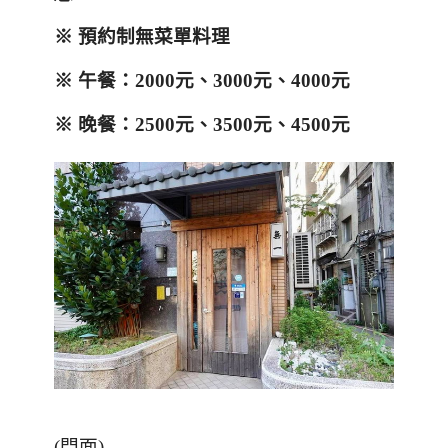
※
預約制無菜單料理
※
午餐：
2000
元、
3000
元、
4000
元
※
晚餐：
2500
元、
3500
元、
4500
元
(
門面
)