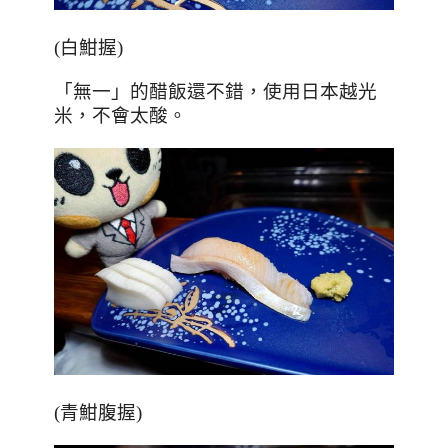
(
白魽握
)
「無一」的醋飯還不錯，使用日本越光
米，不會太酸。
(
青魽腹握
)