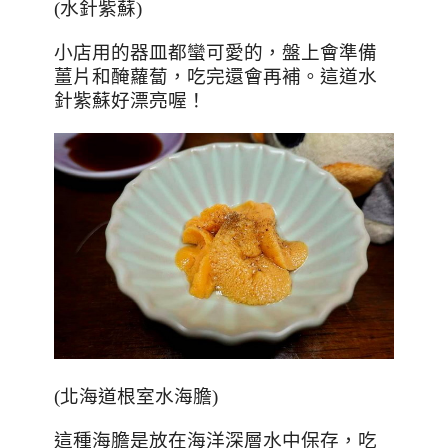
(
水針紫蘇
)
小店用的器皿都蠻可愛的，盤上會準備
薑片和醃蘿蔔，吃完還會再補。這道水
針紫蘇好漂亮喔！
(
北海道根室水海膽
)
這種海膽是放在海洋深層水中保存，吃