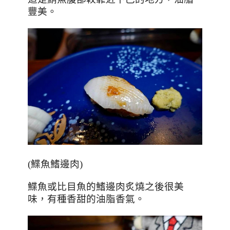
豐美。
(
鰈魚鰭邊肉
)
鰈魚或比目魚的鰭邊肉炙燒之後很美
味，有種香甜的油脂香氣。