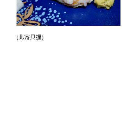
(
北寄貝握
)