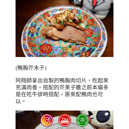
(
鴨胸芥末子
)
阿翔師拿出自製的鴨胸肉切片，吃起來
充滿肉香。搭配的芥茉子醬之前本貓多
是在吃牛排時搭配，原來配鴨肉也可
以。