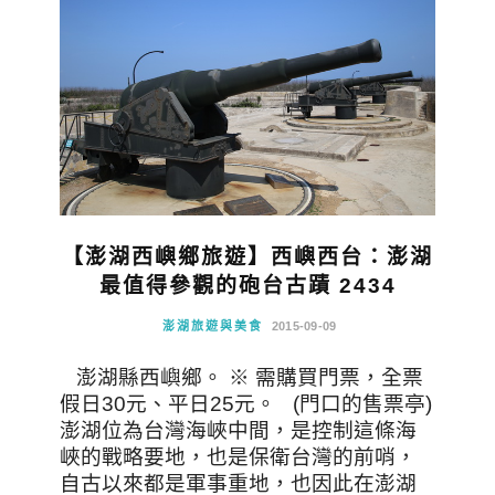
【澎湖西嶼鄉旅遊】西嶼西台：澎湖
最值得參觀的砲台古蹟 2434
澎湖旅遊與美食
2015-09-09
澎湖縣西嶼鄉。 ※ 需購買門票，全票
假日30元、平日25元。 (門口的售票亭)
澎湖位為台灣海峽中間，是控制這條海
峽的戰略要地，也是保衛台灣的前哨，
自古以來都是軍事重地，也因此在澎湖