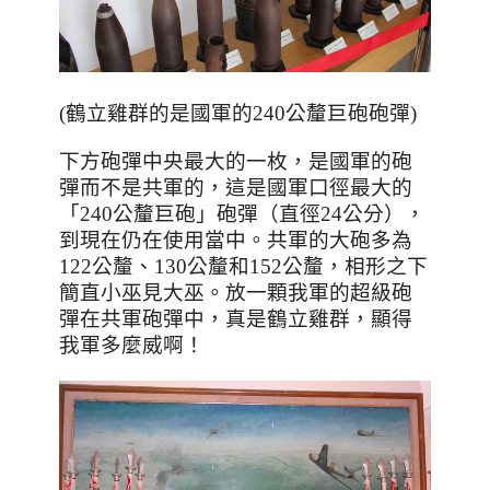
(鶴立雞群的是國軍的240公釐巨砲砲彈)
下方砲彈中央最大的一枚，是國軍的砲
彈而不是共軍的，這是國軍口徑最大的
「
240
公釐巨砲」砲彈（直徑
24
公分），
到現在仍在使用當中。共軍的大砲多為
122
公釐、
130
公釐和
152
公釐，相形之下
簡直小巫見大巫。放一顆我軍的超級砲
彈在共軍砲彈中，真是鶴立雞群，顯得
我軍多麼威啊！