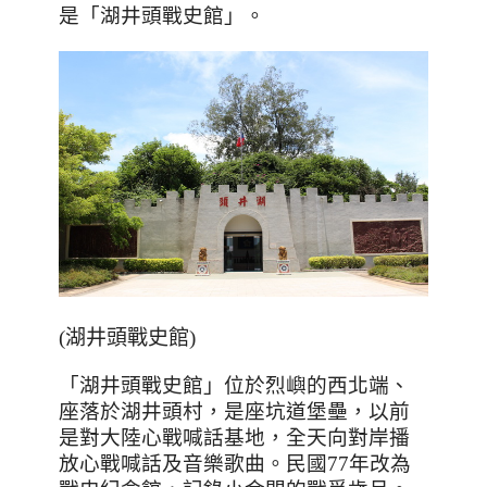
是「湖井頭戰史館」。
(
湖井頭戰史館
)
「湖井頭戰史館」位於烈嶼的西北端、
座落於湖井頭村，是座坑道堡壘，以前
是對大陸心戰喊話基地，全天向對岸播
放心戰喊話及音樂歌曲。民國
77
年改為