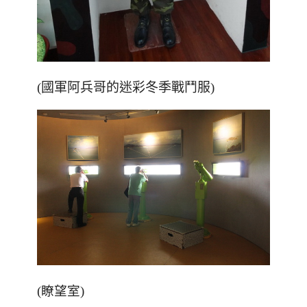
(國軍阿兵哥的迷彩冬季戰鬥服)
(瞭望室)