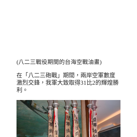
(八二三戰役期間的台海空戰油畫)
在
「八二三砲戰」期間，兩岸空軍數度
激烈交鋒，我軍大致取得31比2的輝煌勝
利。