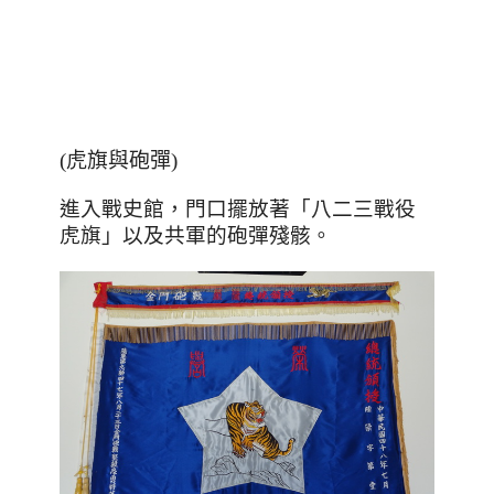
(虎旗與砲彈)
進入戰史館，門口擺放著「八二三戰役
虎旗」以及共軍的砲彈殘骸。