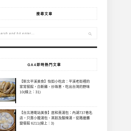
搜尋文章
GA4即時熱門文章
【新北平溪美食】怡如小吃店：平溪老街裡的
家常餐館，白斬雞、炒珠蔥，吃出台灣的野味
10(線上：31)
【台北港墘站美食】居和熹湯包：內湖737巷名
店，只賣小籠湯包、蒸餃及酸辣湯，從路邊攤
變餐館 6211(線上：3)