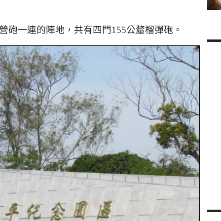
營砲一連的陣地，共有四門
155
公釐榴彈砲。