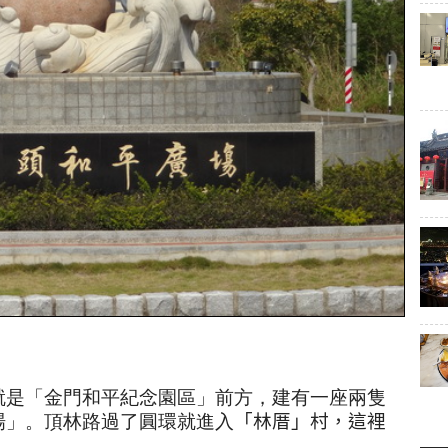
就是「金門和平紀念園區」前方，建有一座兩隻
場」。
頂林路過了圓環就進入
「林厝」村，這裡