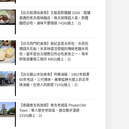
【台北劍潭站美食】王艇長酢醬麵 2026：粗獷
豪邁的老兵風味麵店，每天排隊超人氣，酢醬
麵控必吃，滷味不要錯過 7426(線上：2)
【台北西門町美食】張記韭菜水煎包：水煎包
價錢天花板！米其林還沒發掘的傳統老麵水煎
包，當年是台北理教公所必吃美食之一，每年
帥氣放暑假三個月 6902(線上：2)
【台北龍山寺站美食】阿萬油飯：1962年創業
60年老店，三代傳承，萬華艋舺大道上的古早
味油飯，在地人的廚房 7143(線上：2)
【泰國普吉島旅遊】普吉老城區 Phuket Old
Town：華人歷史老街區，適合散步漫遊
3155(線上：2)