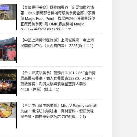
【泰國曼谷美食】遊泰國曼谷一定要知道的情
報，BKK 素萬那普機場奇蹟美食街全部17家攤
位 Magic Food Point：機場內24小時營業超便
宜庶民美食街 (附 DMK 廊曼機場 Magic
Garden 美食街) 6847(線上：2)
【中國上海黃浦區旅遊】上海城隍廟：老上海
民間信仰中心（入內需門票） 2236(線上：1)
【台北世貿站美食】頂鮮台北101：86F全台灣
最高樓層餐廳，個人套餐最貴12880元+10%，
頂級饗宴、澎湃火鍋與浪漫星空雙人套餐
4416（停業）(線上：1)
【台北中山國中站美食】Miss V Bakery cafe 敦
北店：烘焙坊加咖啡店，真材實料、健康美味
早午餐，肉桂捲必吃名店 7076(線上：1)