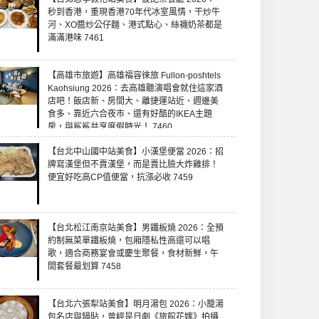
秒到香港，重現香港70年代冰室風情，干炒牛
河、XO醬炒公仔麵、港式點心、絲襪奶茶都是
滿滿港味 7461
【高雄市旅遊】高雄福容徠旅 Fullon-poshtels
Kaohsiung 2026：去高雄聽演唱會就住這家酒
店吧！飯店新、房間大、離捷運站近、週邊美
食多、靠近六合夜市、還有好酷的IKEA主題
房，與鯊鯊共享度假時光！ 7460
【台北中山國中站美食】小漢堡便當 2026：招
牌寫漢堡但不賣漢堡，而是賣比臉大炸雞排！
便宜好吃高CP值便當，抗漲必收 7459
【台北松江南京站美食】男鐵板燒 2026：全預
約制無菜單鐵板燒，包廂隱私性高還可以唱
歌，適合商務宴會或慶生聚餐，食材新鮮，午
間套餐最划算 7458
【台北六張犁站美食】明月湯包 2026：小籠湯
包名店與鍋貼，曾經是日劇《旅館花嫁》拍攝