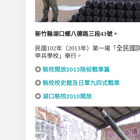
新竹縣湖口鄉八德路三段43號。
全民國
民國102年
（
2013
年）第一場
「
甲兵學校
」
舉行。
◎
裝校開放2013除役戰車篇
◎
裝校校史館及日軍九四式戰車
◎
湖口裝校2010開放