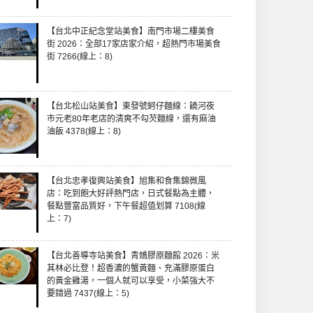
【台北中正紀念堂站美食】南門市場二樓美食
街 2026：全部17家店家介紹，超熱門市場美食
街 7266(線上：8)
【台北松山站美食】東發號蚵仔麵線：饒河夜
市元老80年老店的清爽不勾芡麵線，還有麻油
油飯 4378(線上：8)
【台北忠孝復興站美食】旭集和食集錦微風
店：吃到飽大好評熱門店，日式餐點為主體，
餐點豐富品質好，下午餐超值划算 7108(線
上：7)
【台北善導寺站美食】青嬌膠原麵館 2026：米
其林必比登！超香濃的蟹黃麵、充滿膠原蛋白
的黃金雞湯，一個人就可以享受，小菜強大不
要錯過 7437(線上：5)