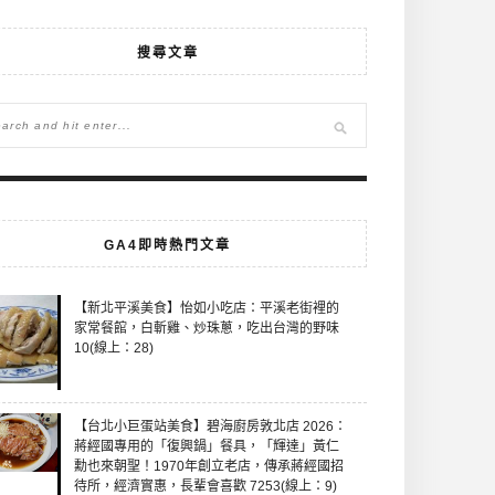
搜尋文章
GA4即時熱門文章
【新北平溪美食】怡如小吃店：平溪老街裡的
家常餐館，白斬雞、炒珠蔥，吃出台灣的野味
10(線上：28)
【台北小巨蛋站美食】碧海廚房敦北店 2026：
蔣經國專用的「復興鍋」餐具，「輝達」黃仁
勳也來朝聖！1970年創立老店，傳承蔣經國招
待所，經濟實惠，長輩會喜歡 7253(線上：9)