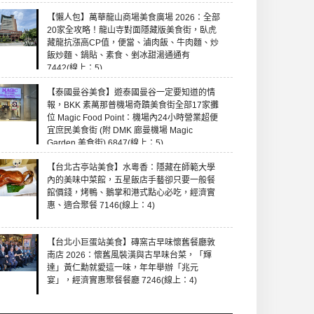
【懶人包】萬華龍山商場美食廣場 2026：全部
20家全攻略！龍山寺對面隱藏版美食街，臥虎
藏龍抗漲高CP值，便當、滷肉飯、牛肉麵、炒
飯炒麵、鍋貼、素食、剉冰甜湯通通有
7442(線上：5)
【泰國曼谷美食】遊泰國曼谷一定要知道的情
報，BKK 素萬那普機場奇蹟美食街全部17家攤
位 Magic Food Point：機場內24小時營業超便
宜庶民美食街 (附 DMK 廊曼機場 Magic
Garden 美食街) 6847(線上：5)
【台北古亭站美食】水粵香：隱藏在師範大學
內的美味中菜館，五星飯店手藝卻只要一般餐
館價錢，烤鴨、鵝掌和港式點心必吃，經濟實
惠、適合聚餐 7146(線上：4)
【台北小巨蛋站美食】磚窯古早味懷舊餐廳敦
南店 2026：懷舊風裝潢與古早味台菜，「輝
達」黃仁勳就愛這一味，年年舉辦「兆元
宴」，經濟實惠聚餐餐廳 7246(線上：4)