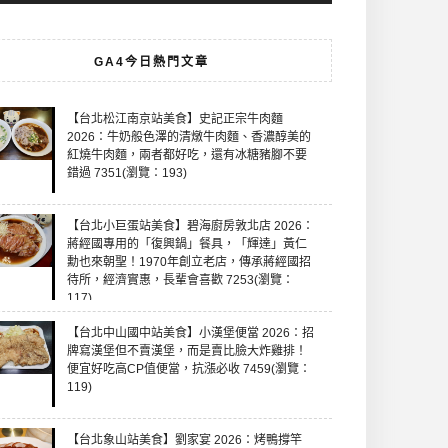
GA4今日熱門文章
【台北松江南京站美食】史記正宗牛肉麵
2026：牛奶般色澤的清燉牛肉麵、香濃醇美的
紅燒牛肉麵，兩者都好吃，還有冰糖豬腳不要
錯過 7351(瀏覽：193)
【台北小巨蛋站美食】碧海廚房敦北店 2026：
蔣經國專用的「復興鍋」餐具，「輝達」黃仁
勳也來朝聖！1970年創立老店，傳承蔣經國招
待所，經濟實惠，長輩會喜歡 7253(瀏覽：
117)
【台北中山國中站美食】小漢堡便當 2026：招
牌寫漢堡但不賣漢堡，而是賣比臉大炸雞排！
便宜好吃高CP值便當，抗漲必收 7459(瀏覽：
119)
【台北象山站美食】劉家宴 2026：烤鴨撐竿