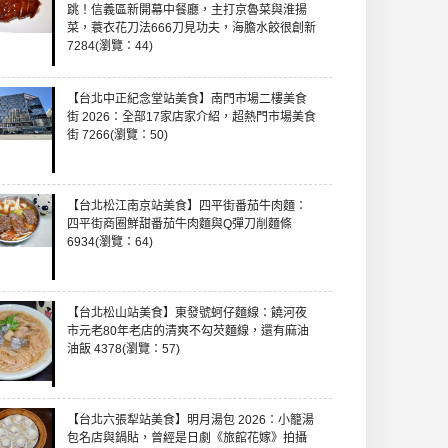
跳！信義區新開幕中餐廳，主打京魯菜與淮揚
菜，蓑衣花刀法666刀見功夫，海膽水餃很創新
7284(瀏覽：44)
【台北中正紀念堂站美食】南門市場二樓美食
街 2026：全部17家店家介紹，超熱門市場美食
街 7266(瀏覽：50)
【台北松江南京站美食】四平街番茄牛肉麵：
四平街商圈鮮甜番茄牛肉麵與Q彈刀削麵條
6934(瀏覽：64)
【台北松山站美食】東發號蚵仔麵線：饒河夜
市元老80年老店的清爽不勾芡麵線，還有麻油
油飯 4378(瀏覽：57)
【台北六張犁站美食】明月湯包 2026：小籠湯
包名店與鍋貼，曾經是日劇《旅館花嫁》拍攝