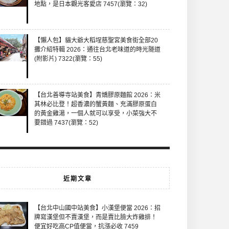
地點，是日本觀光客愛店 7457(瀏覽：32)
【懶人包】貓大爺大稻埕慈聖宮美食街全部20
攤介紹特輯 2026：通往台北老味道的時光隧道
(附影片) 7322(瀏覽：55)
【台北善導寺站美食】青嬌膠原麵館 2026：米
其林必比登！超香濃的蟹黃麵、充滿膠原蛋白
的黃金雞湯，一個人就可以享受，小菜強大不
要錯過 7437(瀏覽：52)
近期文章
【台北中山國中站美食】小漢堡便當 2026：招
牌寫漢堡但不賣漢堡，而是賣比臉大炸雞排！
便宜好吃高CP值便當，抗漲必收 7459