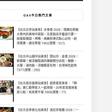
GA4今日熱門文章
【台北古亭站美食】水粵香 2026：隱藏在師範
大學內的美味中菜館，五星飯店手藝卻只要一
般餐館價錢，烤鴨、燒鵝和港式點心必吃，經
濟實惠、適合聚餐 7462(瀏覽：517)
【台北中山國中站美食】閏似月．金香 2026：
新開幕！被涼麵耽誤的豬腳開分店啦，豬腳、
大腸、滷肉飯、涼麵都是名物，台灣味吃起來
7377(瀏覽：250)
【台北南京復興站美食】廚房客家美食：「輝
達」黃仁勳帶家人一起用餐，20年家常風味客
家小館，有商業午餐 7009(瀏覽：77)
【台北忠孝敦化站美食】波記茶餐廳 2026：一