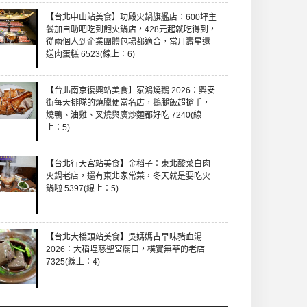
【台北中山站美食】功殿火鍋旗艦店：600坪主
餐加自助吧吃到飽火鍋店，428元起就吃得到，
從兩個人到企業團體包場都適合，當月壽星還
送肉蛋糕 6523(線上：6)
【台北南京復興站美食】家鴻燒鵝 2026：興安
街每天排隊的燒臘便當名店，鵝腿飯超搶手，
燒鴨、油雞、叉燒與廣炒麵都好吃 7240(線
上：5)
【台北行天宮站美食】金稻子：東北酸菜白肉
火鍋老店，還有東北家常菜，冬天就是要吃火
鍋啦 5397(線上：5)
【台北大橋頭站美食】吳媽媽古早味豬血湯
2026：大稻埕慈聖宮廟口，樸實無華的老店
7325(線上：4)