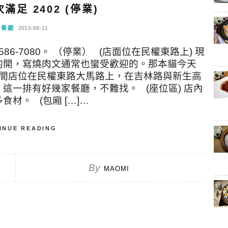
足 2402 (停業)
念餐廳
2015-08-11
86-7080。 （停業） (店面位在民權東路上) 現
的開，寫燒肉文通常也蠻受歡迎的。那本貓今天
這間店位在民權東路大馬路上，在吉林路與新生高
這一排有好幾家餐廳，不難找。 (座位區) 店內
材。 (包廂 […]…
INUE READING
By
MAOMI