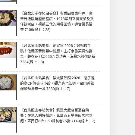
【台北忠孝復興站美食】粵香園廣東料理：豪
華升級版燒臘便當店，1978年創立廣東菜及煲
仔飯老店，祖孫三代的用餐回憶，適合帶長輩
來 7109(線上：28)
【台北象山站美食】劉家宴 2026：烤鴨撐竿
跳！信義區新開幕中餐廳，主打京魯菜與淮揚
菜，蓑衣花刀法666刀見功夫，海膽水餃很創新
7284(線上：8)
【台北中山站美食】福大蒸餃館 2026：巷子裡
的高CP值美味小館，觀光客也知道，豬肉蒸餃
配酸辣湯來一套 7330(線上：7)
【台北龍山寺站美食】凱達大飯店百宴自助
餐：在地人的好鄰居，萬華區五星級飯店吃到
飽，區民打8折，60歲長者75折 7149(線上：7)