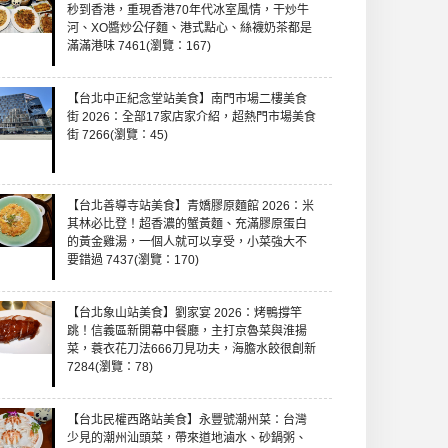
秒到香港，重現香港70年代冰室風情，干炒牛
河、XO醬炒公仔麵、港式點心、絲襪奶茶都是
滿滿港味 7461(瀏覽：167)
【台北中正紀念堂站美食】南門市場二樓美食
街 2026：全部17家店家介紹，超熱門市場美食
街 7266(瀏覽：45)
【台北善導寺站美食】青嬌膠原麵館 2026：米
其林必比登！超香濃的蟹黃麵、充滿膠原蛋白
的黃金雞湯，一個人就可以享受，小菜強大不
要錯過 7437(瀏覽：170)
【台北象山站美食】劉家宴 2026：烤鴨撐竿
跳！信義區新開幕中餐廳，主打京魯菜與淮揚
菜，蓑衣花刀法666刀見功夫，海膽水餃很創新
7284(瀏覽：78)
【台北民權西路站美食】永豐號潮州菜：台灣
少見的潮州汕頭菜，帶來道地滷水、砂鍋粥、