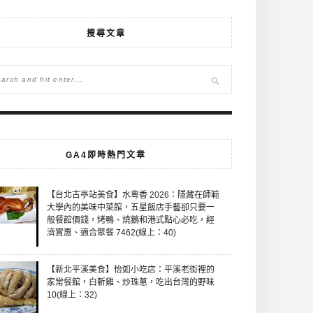
搜尋文章
GA4即時熱門文章
【台北古亭站美食】水粵香 2026：隱藏在師範
大學內的美味中菜館，五星飯店手藝卻只要一
般餐館價錢，烤鴨、燒鵝和港式點心必吃，經
濟實惠、適合聚餐 7462(線上：40)
【新北平溪美食】怡如小吃店：平溪老街裡的
家常餐館，白斬雞、炒珠蔥，吃出台灣的野味
10(線上：32)