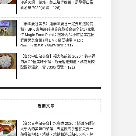
沙茶火鍋、蠔烙、絲瓜烙等好菜，是聚餐口袋
新名單 7030(瀏覽：126)
【泰國曼谷美食】遊泰國曼谷一定要知道的情
報，BKK 素萬那普機場奇蹟美食街全部17家攤
位 Magic Food Point：機場內24小時營業超便
宜庶民美食街 (附 DMK 廊曼機場 Magic
Garden 美食街) 6847(瀏覽：71)
【台北中山站美食】福大蒸餃館 2026：巷子裡
的高CP值美味小館，觀光客也知道，豬肉蒸餃
配酸辣湯來一套 7330(瀏覽：121)
近期文章
【台北古亭站美食】水粵香 2026：隱藏在師範
大學內的美味中菜館，五星飯店手藝卻只要一
般餐館價錢，烤鴨、燒鵝和港式點心必吃，經