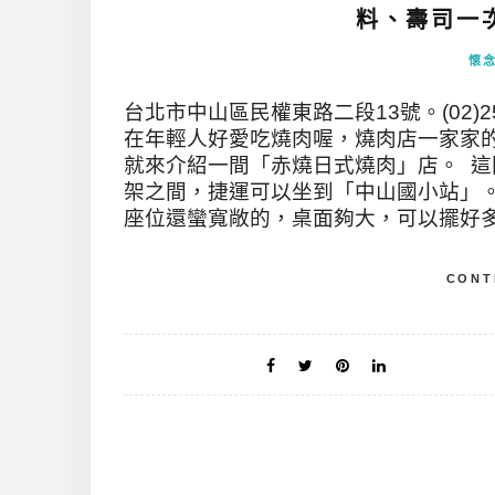
料、壽司一次滿
懷
台北市中山區民權東路二段13號。(02)25
在年輕人好愛吃燒肉喔，燒肉店一家家
就來介紹一間「赤燒日式燒肉」店。 
架之間，捷運可以坐到「中山國小站」。
座位還蠻寬敞的，桌面夠大，可以擺好多食
CONT