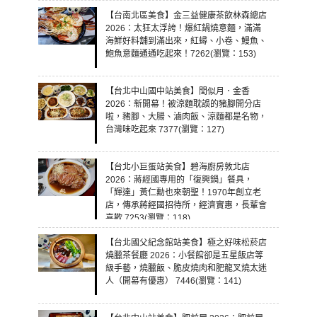
【台南北區美食】金三益健康茶飲林森總店
2026：太狂太浮誇！爆紅鍋燒意麵，滿滿
海鮮好料舖到滿出來，紅蟳、小卷、鰻魚、
鮑魚意麵通通吃起來！7262(瀏覽：153)
【台北中山國中站美食】閏似月．金香
2026：新開幕！被涼麵耽誤的豬腳開分店
啦，豬腳、大腸、滷肉飯、涼麵都是名物，
台灣味吃起來 7377(瀏覽：127)
【台北小巨蛋站美食】碧海廚房敦北店
2026：蔣經國專用的「復興鍋」餐具，
「輝達」黃仁勳也來朝聖！1970年創立老
店，傳承蔣經國招待所，經濟實惠，長輩會
喜歡 7253(瀏覽：118)
【台北國父紀念館站美食】極之好味松菸店
燒臘茶餐廳 2026：小餐館卻是五星飯店等
級手藝，燒臘飯、脆皮燒肉和肥龍叉燒太迷
人（開幕有優惠） 7446(瀏覽：141)