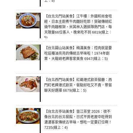
上：5)
【台北北門站美食】江牛樓：外國和尚會唸
經，日本主廚煮牛肉麵好吃耶！突破傳統紅
燒牛肉麵框架，米其林入選排隊熱門店，每
天限量66位客人，晚來吃不到 6819(線上：
5)
【台北圓山站美食】梅滿美食：焢肉就是要
吃這種油亮亮的傳統古早味啦！1974年創
業，大龍峒老牌客家美食 6947(線上：5)
【台北西門站美食】紅磡港式飲茶餐廳：西
門町老牌港式飲茶，餐點好吃又不貴，聚餐
聊天好選擇 6679(線上：5)
【台北古亭站美食】晉江茶堂 2026：很不
像台北的台北餐館，日式平房老屋中吃得到
濃濃客家傳統古早味，想吃一定要訂位啊！
7235(線上：4)