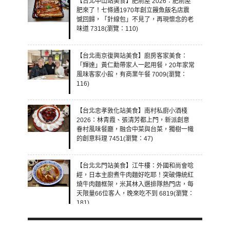
【台北中山站美食】肥前屋 2026：肥前屋
肥來了！七條通1970年創立饅魚飯名店震
憾回歸，「針線包」不見了，再現懷念的老
味道 7318(瀏覽：110)
【台北南京復興站美食】廚房客家美食：
「輝達」黃仁勳帶家人一起用餐，20年家常
風味客家小館，有商業午餐 7009(瀏覽：
116)
【台北忠孝敦化站美食】南村私廚小酒棧
2026：林青霞、張清芳都上門，新派創意
眷村風味餐廳，融合中菜與台菜，獨樹一幟
的創意料理 7451(瀏覽：47)
【台北北門站美食】江牛樓：外國和尚會唸
經，日本主廚煮牛肉麵好吃耶！突破傳統紅
燒牛肉麵框架，米其林入選排隊熱門店，每
天限量66位客人，晚來吃不到 6819(瀏覽：
181)