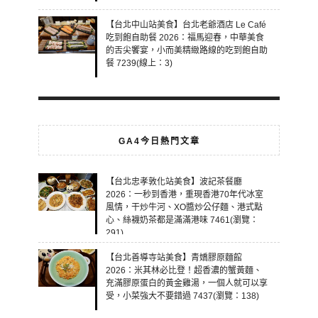
【台北中山站美食】台北老爺酒店 Le Café
吃到飽自助餐 2026：福馬迎春，中華美食
的舌尖饗宴，小而美精緻路線的吃到飽自助
餐 7239(線上：3)
GA4今日熱門文章
【台北忠孝敦化站美食】波記茶餐廳
2026：一秒到香港，重現香港70年代冰室
風情，干炒牛河、XO醬炒公仔麵、港式點
心、絲襪奶茶都是滿滿港味 7461(瀏覽：
291)
【台北善導寺站美食】青嬌膠原麵館
2026：米其林必比登！超香濃的蟹黃麵、
充滿膠原蛋白的黃金雞湯，一個人就可以享
受，小菜強大不要錯過 7437(瀏覽：138)