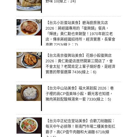
野味 10(線上：24)
【台北小巨蛋站美食】碧海廚房敦北店
2026：蔣經國專用的「復興鍋」餐具，
「輝達」黃仁勳也來朝聖！1970年創立老
店，傳承蔣經國招待所，經濟實惠，長輩會
喜歡 7253(線上：7)
【台北南京復興站美食】花娘小館復興店
2026：黃仁勳愛店居然開第三間店了，會
不會太扯？老闆肯定上輩子燒好香，是經濟
實惠的聚餐選擇 7436(線上：6)
【台北中山站美食】福大蒸餃館 2026：巷
子裡的高CP值美味小館，觀光客也知道，
豬肉蒸餃配酸辣湯來一套 7330(線上：5)
【台北中正紀念堂站美食】合歡刀削麵館：
每天中午必排隊！新南門市場二樓美食街扛
霸子，高CP值牛肉麵和大滷麵 6718(線