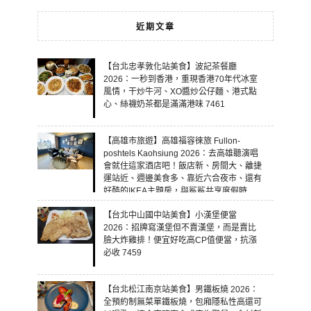
近期文章
【台北忠孝敦化站美食】波記茶餐廳
2026：一秒到香港，重現香港70年代冰室
風情，干炒牛河、XO醬炒公仔麵、港式點
心、絲襪奶茶都是滿滿港味 7461
【高雄市旅遊】高雄福容徠旅 Fullon-
poshtels Kaohsiung 2026：去高雄聽演唱
會就住這家酒店吧！飯店新、房間大、離捷
運站近、週邊美食多、靠近六合夜市、還有
好酷的IKEA主題房，與鯊鯊共享度假時
光！ 7460
【台北中山國中站美食】小漢堡便當
2026：招牌寫漢堡但不賣漢堡，而是賣比
臉大炸雞排！便宜好吃高CP值便當，抗漲
必收 7459
【台北松江南京站美食】男鐵板燒 2026：
全預約制無菜單鐵板燒，包廂隱私性高還可