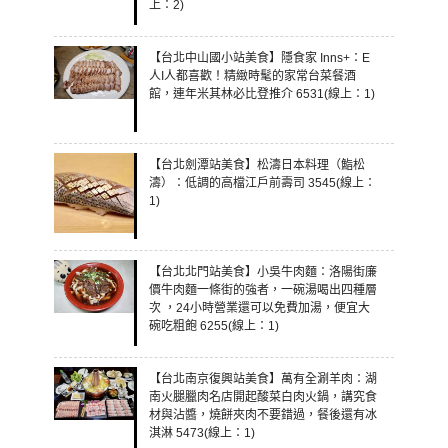
上：2)
【台北中山國小站美食】隱食家 Inns+：E
人I人都喜歡！精緻時髦的家常台菜餐酒
館，連年米其林必比登推介 6531(線上：1)
【台北劍潭站美食】松濤日本料理（鮨松
濤）：低調的高檔江戶前壽司 3545(線上：
1)
【台北北門站美食】小吳牛肉麵：洛陽街廉
價牛肉麵一條街的強者，一碗湯喝出四種層
次 ，24小時營業還可以免費加湯，便宜大
碗吃粗飽 6255(線上：1)
【台北南京復興站美食】萬有全涮羊肉：湖
南火腿臘肉名店開起酸菜白肉火鍋，講究食
材與沾醬，燒餅夾肉不要錯過，餐後還有冰
淇淋 5473(線上：1)