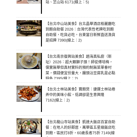
站、芝山站 6171(線上：5)
【台北中山站美食】台北晶華酒店栢麗廳吃
到飽自助餐 2026：台灣代表性老牌吃到飽
自助餐，吃貨必吃，台東當日新鮮直送漁貨
是招牌 7390(線上：2)
【台北南京復興站美食】趙海真私廚（新
址）2026：超大顆獅子頭！師從傅培梅，
僕實無華但真材實料的預約制無菜單眷村
菜，價錢便宜份量大，饅頭沾豆腐乳是必點
特色 7395(線上：2)
【台北士林站美食】寶飽煲：捷運士林站巷
弄中的美味小館，低調卻是生意興隆
7162(線上：2)
【台北龍山寺站美食】凱達大飯店百宴自助
餐：在地人的好鄰居，萬華區五星級飯店吃
到飽，區民打8折，60歲長者75折 7149(線