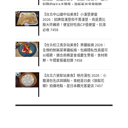
好酷的IKEA主題房，與鯊鯊共享度假時
光！ 7460
【台北中山國中站美食】小漢堡便當
2026：招牌寫漢堡但不賣漢堡，而是賣比
臉大炸雞排！便宜好吃高CP值便當，抗漲
必收 7459
【台北松江南京站美食】男鐵板燒 2026：
全預約制無菜單鐵板燒，包廂隱私性高還可
以唱歌，適合商務宴會或慶生聚餐，食材新
鮮，午間套餐最划算 7458
【台北六張犁站美食】明月湯包 2026：小
籠湯包名店與鍋貼，曾經是日劇《旅館花
嫁》拍攝地點，是日本觀光客愛店 7457