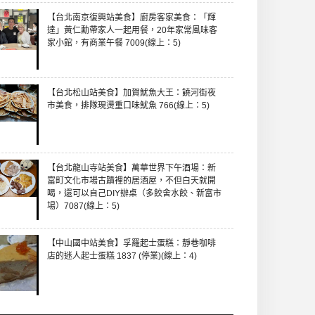
【台北南京復興站美食】廚房客家美食：「輝
達」黃仁勳帶家人一起用餐，20年家常風味客
家小館，有商業午餐 7009(線上：5)
【台北松山站美食】加賀魷魚大王：饒河街夜
市美食，排隊現燙重口味魷魚 766(線上：5)
【台北龍山寺站美食】萬華世界下午酒場：新
富町文化市場古蹟裡的居酒屋，不但白天就開
喝，還可以自己DIY辦桌（多餃舍水餃、新富市
場）7087(線上：5)
【中山國中站美食】孚羅起士蛋糕：靜巷咖啡
店的迷人起士蛋糕 1837 (停業)(線上：4)