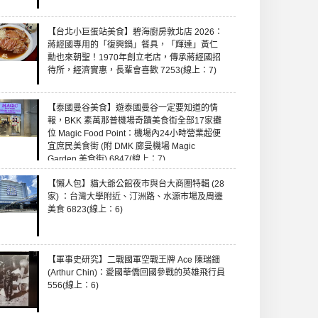
【台北小巨蛋站美食】碧海廚房敦北店 2026：
蔣經國專用的「復興鍋」餐具，「輝達」黃仁
勳也來朝聖！1970年創立老店，傳承蔣經國招
待所，經濟實惠，長輩會喜歡 7253(線上：7)
【泰國曼谷美食】遊泰國曼谷一定要知道的情
報，BKK 素萬那普機場奇蹟美食街全部17家攤
位 Magic Food Point：機場內24小時營業超便
宜庶民美食街 (附 DMK 廊曼機場 Magic
Garden 美食街) 6847(線上：7)
【懶人包】貓大爺公館夜市與台大商圈特輯 (28
家) ：台灣大學附近、汀洲路、水源市場及周邊
美食 6823(線上：6)
【軍事史研究】二戰國軍空戰王牌 Ace 陳瑞鈿
(Arthur Chin)：愛國華僑回國參戰的英雄飛行員
556(線上：6)