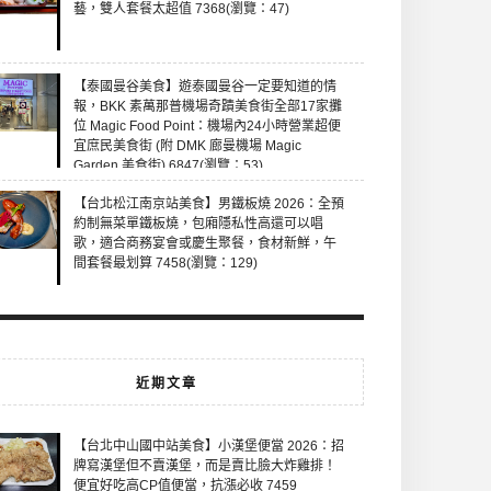
藝，雙人套餐太超值 7368(瀏覽：47)
【泰國曼谷美食】遊泰國曼谷一定要知道的情
報，BKK 素萬那普機場奇蹟美食街全部17家攤
位 Magic Food Point：機場內24小時營業超便
宜庶民美食街 (附 DMK 廊曼機場 Magic
Garden 美食街) 6847(瀏覽：53)
【台北松江南京站美食】男鐵板燒 2026：全預
約制無菜單鐵板燒，包廂隱私性高還可以唱
歌，適合商務宴會或慶生聚餐，食材新鮮，午
間套餐最划算 7458(瀏覽：129)
近期文章
【台北中山國中站美食】小漢堡便當 2026：招
牌寫漢堡但不賣漢堡，而是賣比臉大炸雞排！
便宜好吃高CP值便當，抗漲必收 7459