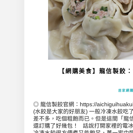
【網購美食】龍信製餃：
居家網
◎ 龍信製餃官網：https://aichiguihu
(水餃是大家的好朋友) 一般冷凍水餃
差不多，吃個粗飽而已。但是這間「龍
還訂購了好幾包！ 話說打開家裡的電冰
冷凍水餃很方便煮又能飽足，萬一家中臨時