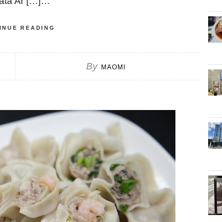
 Ar […]…
INUE READING
By
MAOMI