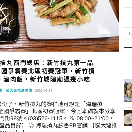
摃丸西門總店：新竹摃丸第一品
炒全國爭霸賽北區初賽冠軍，新竹摃
、滷肉飯，新竹城隍廟週邊小吃
食
貓大爺推薦美食
2023-06-28
米份了，新竹摃丸的發祥地可說是「海瑞摃
炒全國爭霸賽」北區初賽冠軍，今回本貓就來分享
(03)526-1115。 ※ 08:00~21:00，
產品目錄） ◎ 海瑞摃丸臉書FB官網 【貓大爺推