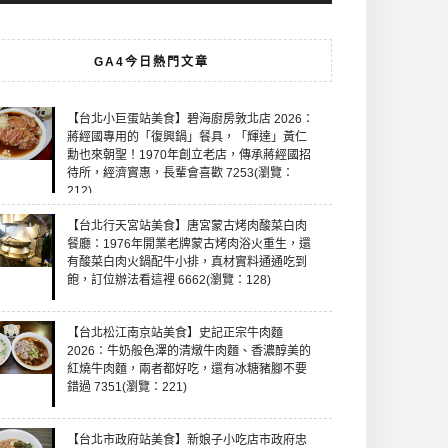
GA4今日熱門文章
【台北小巨蛋站美食】碧海廚房敦北店 2026：
蔣經國專用的「復興鍋」餐具，「輝達」黃仁
勳也來朝聖！1970年創立老店，傳承蔣經國招
待所，經濟實惠，長輩會喜歡 7253(瀏覽：
212)
【台北行天宮站美食】唐宮蒙古烤肉酸菜白肉
餐廳：1976年開業老牌蒙古烤肉浴火重生，還
有酸菜白肉火鍋配牛小排，真材實料通通吃到
飽，訂位辦法看這裡 6662(瀏覽：128)
【台北松江南京站美食】史記正宗牛肉麵
2026：牛奶般色澤的清燉牛肉麵、香濃醇美的
紅燒牛肉麵，兩者都好吃，還有冰糖豬腳不要
錯過 7351(瀏覽：221)
【台北市政府站美食】新娘子小吃店市政府忠