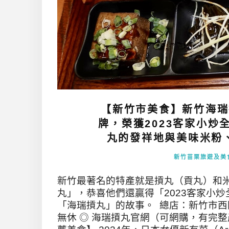
【新竹市美食】新竹海瑞
牌，榮獲2023客家小
丸的發祥地與美味米粉
新竹苗栗旅遊及美
新竹最著名的特產就是摃丸（貢丸）和
丸」，恭喜他們還贏得「2023客家小
「海瑞摃丸」的故事。 總店：新竹市西門街98號。
無休 ◎ 海瑞摃丸官網（可網購，有完整