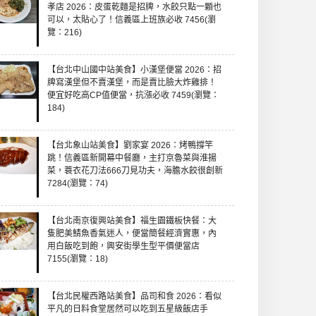
孝店 2026：皮蛋乾麵是招牌，水餃只點一顆也
可以，太貼心了！信義區上班族必收 7456(瀏
覽：216)
【台北中山國中站美食】小漢堡便當 2026：招
牌寫漢堡但不賣漢堡，而是賣比臉大炸雞排！
便宜好吃高CP值便當，抗漲必收 7459(瀏覽：
184)
【台北象山站美食】劉家宴 2026：烤鴨撐竿
跳！信義區新開幕中餐廳，主打京魯菜與淮揚
菜，蓑衣花刀法666刀見功夫，海膽水餃很創新
7284(瀏覽：74)
【台北南京復興站美食】福生園鐵板快餐：大
隻肥美鯖魚香氣迷人，便當簡餐經濟實惠，內
用白飯吃到飽，興安街學生型平價便當店
7155(瀏覽：18)
【台北民權西路站美食】品司和食 2026：看似
平凡的日料食堂居然可以吃到五星級飯店手