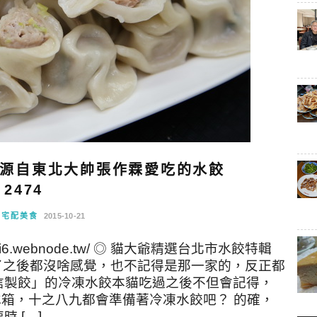
源自東北大帥張作霖愛吃的水餃
2474
購宅配美食
2015-10-21
akui6.webnode.tw/ ◎ 貓大爺精選台北市水餃特輯
吃了之後都沒啥感覺，也不記得是那一家的，反正都
信製餃」的冷凍水餃本貓吃過之後不但會記得，
箱，十之八九都會準備著冷凍水餃吧？ 的確，
 […]…