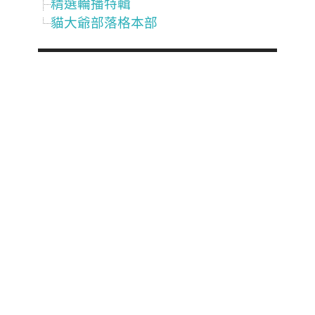
精選輪播特輯
貓大爺部落格本部