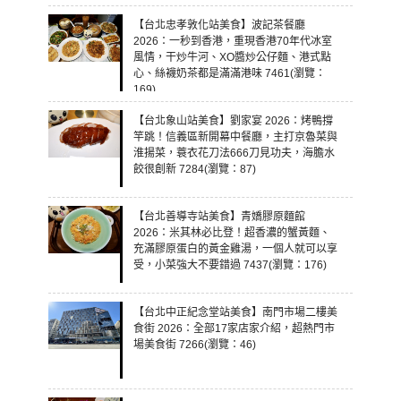
【台北忠孝敦化站美食】波記茶餐廳
2026：一秒到香港，重現香港70年代冰室
風情，干炒牛河、XO醬炒公仔麵、港式點
心、絲襪奶茶都是滿滿港味 7461(瀏覽：
169)
【台北象山站美食】劉家宴 2026：烤鴨撐
竿跳！信義區新開幕中餐廳，主打京魯菜與
淮揚菜，蓑衣花刀法666刀見功夫，海膽水
餃很創新 7284(瀏覽：87)
【台北善導寺站美食】青嬌膠原麵館
2026：米其林必比登！超香濃的蟹黃麵、
充滿膠原蛋白的黃金雞湯，一個人就可以享
受，小菜強大不要錯過 7437(瀏覽：176)
【台北中正紀念堂站美食】南門市場二樓美
食街 2026：全部17家店家介紹，超熱門市
場美食街 7266(瀏覽：46)