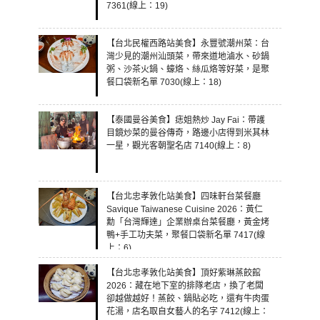
7361(線上：19)
【台北民權西路站美食】永豐號潮州菜：台
灣少見的潮州汕頭菜，帶來道地滷水、砂鍋
粥、沙茶火鍋、蠔烙、絲瓜烙等好菜，是聚
餐口袋新名單 7030(線上：18)
【泰國曼谷美食】痣姐熱炒 Jay Fai：帶護
目鏡炒菜的曼谷傳奇，路邊小店得到米其林
一星，觀光客朝聖名店 7140(線上：8)
【台北忠孝敦化站美食】四味軒台菜餐廳
Savique Taiwanese Cuisine 2026：黃仁
勳「台灣輝達」企業辦桌台菜餐廳，黃金烤
鴨+手工功夫菜，聚餐口袋新名單 7417(線
上：6)
【台北忠孝敦化站美食】頂好紫琳蒸餃館
2026：藏在地下室的排隊老店，換了老闆
卻越做越好！蒸餃、鍋貼必吃，還有牛肉蛋
花湯，店名取自女藝人的名字 7412(線上：