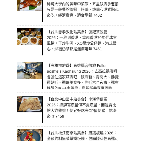
師範大學內的美味中菜館，五星飯店手藝卻
只要一般餐館價錢，烤鴨、燒鵝和港式點心
必吃，經濟實惠、適合聚餐 7462
【台北忠孝敦化站美食】波記茶餐廳
2026：一秒到香港，重現香港70年代冰室
風情，干炒牛河、XO醬炒公仔麵、港式點
心、絲襪奶茶都是滿滿港味 7461
【高雄市旅遊】高雄福容徠旅 Fullon-
poshtels Kaohsiung 2026：去高雄聽演唱
會就住這家酒店吧！飯店新、房間大、離捷
運站近、週邊美食多、靠近六合夜市、還有
好酷的IKEA主題房，與鯊鯊共享度假時
光！ 7460
【台北中山國中站美食】小漢堡便當
2026：招牌寫漢堡但不賣漢堡，而是賣比
臉大炸雞排！便宜好吃高CP值便當，抗漲
必收 7459
【台北松江南京站美食】男鐵板燒 2026：
全預約制無菜單鐵板燒，包廂隱私性高還可