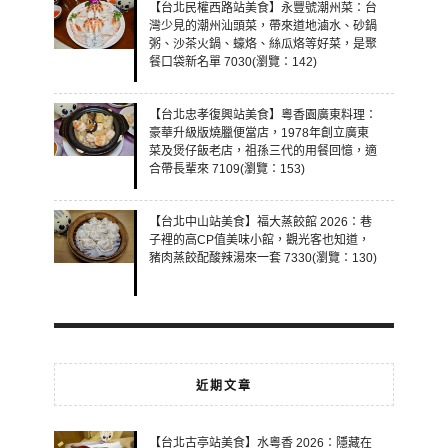
【台北民權西路站美食】永豐號潮州菜：台
灣少見的潮州汕頭菜，帶來道地滷水、砂鍋
粥、沙茶火鍋、蠔烙、絲瓜烙等好菜，是聚
餐口袋新名單 7030(瀏覽：142)
【台北忠孝復興站美食】粵香園廣東料理：
豪華升級版燒臘便當店，1978年創立廣東
菜及煲仔飯老店，祖孫三代的用餐回憶，適
合帶長輩來 7109(瀏覽：153)
【台北中山站美食】福大蒸餃館 2026：巷
子裡的高CP值美味小館，觀光客也知道，
豬肉蒸餃配酸辣湯來一套 7330(瀏覽：130)
近期文章
【台北古亭站美食】水粵香 2026：隱藏在