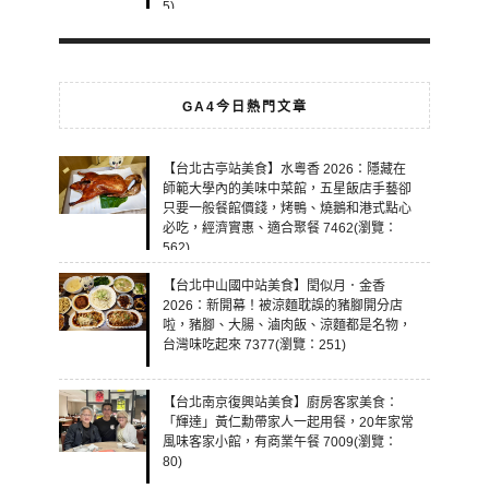
5)
GA4今日熱門文章
【台北古亭站美食】水粵香 2026：隱藏在
師範大學內的美味中菜館，五星飯店手藝卻
只要一般餐館價錢，烤鴨、燒鵝和港式點心
必吃，經濟實惠、適合聚餐 7462(瀏覽：
562)
【台北中山國中站美食】閏似月．金香
2026：新開幕！被涼麵耽誤的豬腳開分店
啦，豬腳、大腸、滷肉飯、涼麵都是名物，
台灣味吃起來 7377(瀏覽：251)
【台北南京復興站美食】廚房客家美食：
「輝達」黃仁勳帶家人一起用餐，20年家常
風味客家小館，有商業午餐 7009(瀏覽：
80)