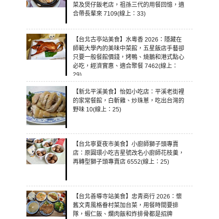
菜及煲仔飯老店，祖孫三代的用餐回憶，適
合帶長輩來 7109(線上：33)
【台北古亭站美食】水粵香 2026：隱藏在
師範大學內的美味中菜館，五星飯店手藝卻
只要一般餐館價錢，烤鴨、燒鵝和港式點心
必吃，經濟實惠、適合聚餐 7462(線上：
29)
【新北平溪美食】怡如小吃店：平溪老街裡
的家常餐館，白斬雞、炒珠蔥，吃出台灣的
野味 10(線上：25)
【台北寧夏夜市美食】小廚師獅子頭專賣
店：原圓環小吃吉星號改名小廚師花枝羹，
再轉型獅子頭專賣店 6552(線上：25)
【台北善導寺站美食】忠青商行 2026：懷
舊文青風格眷村菜加台菜，用餐時間要排
隊，蝦仁飯、爛肉飯和炸排骨都是招牌