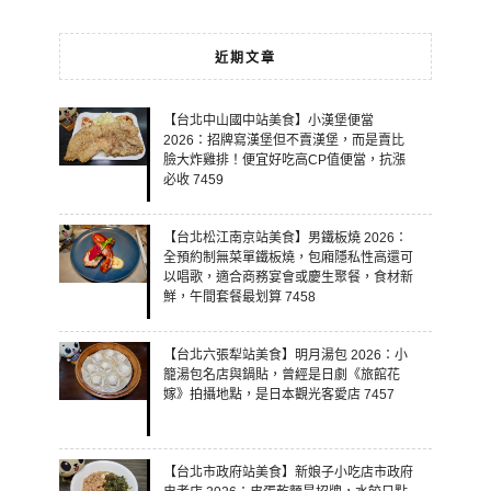
近期文章
【台北中山國中站美食】小漢堡便當
2026：招牌寫漢堡但不賣漢堡，而是賣比
臉大炸雞排！便宜好吃高CP值便當，抗漲
必收 7459
【台北松江南京站美食】男鐵板燒 2026：
全預約制無菜單鐵板燒，包廂隱私性高還可
以唱歌，適合商務宴會或慶生聚餐，食材新
鮮，午間套餐最划算 7458
【台北六張犁站美食】明月湯包 2026：小
籠湯包名店與鍋貼，曾經是日劇《旅館花
嫁》拍攝地點，是日本觀光客愛店 7457
【台北市政府站美食】新娘子小吃店市政府