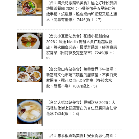
【台北國父紀念館站美食】極之好味松菸店
燒臘茶餐廳 2026：小餐館卻是五星飯店等
級手藝，燒臘飯、脆皮燒肉和肥龍叉燒太迷
人（開幕有優惠） 7446(線上：7)
【台北小巨蛋站美食】花娘小館創始店
2026：輝達 Nvidia 創辦人黃仁勳超級愛
店，每次回台必訪，最愛蒼蠅頭，經濟實惠
家常菜（附訂位及完整菜單）7249(線上：
5)
【台北龍山寺站美食】萬華世界下午酒場：
新富町文化市場古蹟裡的居酒屋，不但白天
就開喝，還可以自己DIY辦桌（多餃舍水
餃、新富市場）7087(線上：5)
【台北大橋頭站美食】夏樹甜品 2026：大
稻埕迪化街上健康實在的杏仁豆腐與杏仁雪
花冰 7434(線上：4)
【台北忠孝復興站美食】安東街彰化肉圓：