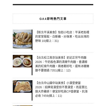
GA4即時熱門文章
【新北平溪美食】怡如小吃店：平溪老街裡
的家常餐館，白斬雞、炒珠蔥，吃出台灣的
野味 10(線上：31)
【台北松江南京站美食】史記正宗牛肉麵
2026：牛奶般色澤的清燉牛肉麵、香濃醇
美的紅燒牛肉麵，兩者都好吃，還有冰糖豬
腳不要錯過 7351(線上：12)
【台北中山國中站美食】小漢堡便當
2026：招牌寫漢堡但不賣漢堡，而是賣比
臉大炸雞排！便宜好吃高CP值便當，抗漲
必收 7459(線上：11)