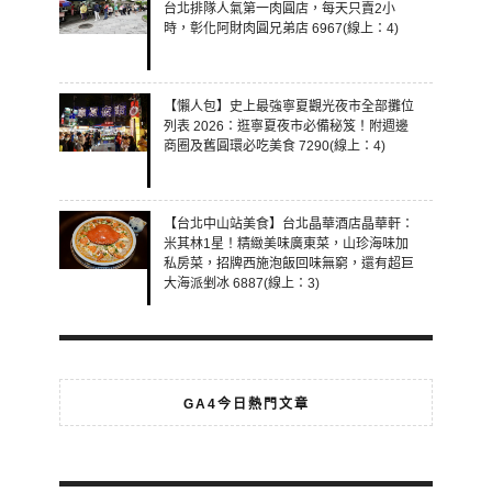
台北排隊人氣第一肉圓店，每天只賣2小
時，彰化阿財肉圓兄弟店 6967(線上：4)
【懶人包】史上最強寧夏觀光夜市全部攤位
列表 2026：逛寧夏夜市必備秘笈！附週邊
商圈及舊圓環必吃美食 7290(線上：4)
【台北中山站美食】台北晶華酒店晶華軒：
米其林1星！精緻美味廣東菜，山珍海味加
私房菜，招牌西施泡飯回味無窮，還有超巨
大海派剉冰 6887(線上：3)
GA4今日熱門文章