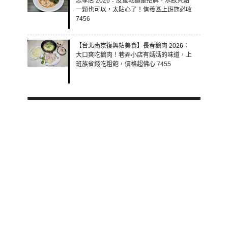
忠孝店 2026：皮蛋乾麵是招牌，水餃只點
一顆也可以，太貼心了！信義區上班族必收
7456
【台北南京復興站美食】長春鵝肉 2026：
大口爽吃鵝肉！巷弄小店有媽媽的味道，上
班族省錢吃粗飽，價格超佛心 7455