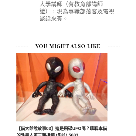
大學講師（有教育部講師
證），現為專職部落客及電視
談話來賓。
YOU MIGHT ALSO LIKE
【貓大爺說故事03】這是飛碟UFO嗎？聊聊本貓
的外星人第三類接觸 (影片) 5083