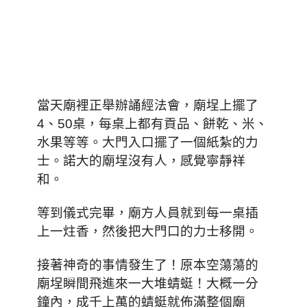
當天廟裡正舉辦誦經法會，廟埕上擺了
4、50桌，每桌上都有貢品、餅乾、米、
水果等等。大門入口擺了一個紙紮的力
士。諾大的廟埕沒有人，感覺寧靜祥
和。
等到儀式完畢，廟方人員就到每一桌插
上一炷香，然後把大門口的力士移開。
接著神奇的事情發生了！原本空蕩蕩的
廟埕瞬間飛進來一大堆蜻蜓！大概一分
鐘內，成千上萬的蜻蜓就佈滿整個廟