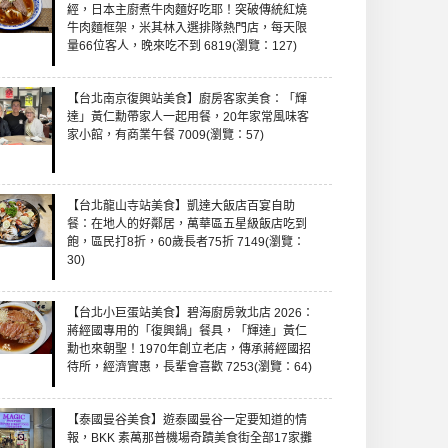
經，日本主廚煮牛肉麵好吃耶！突破傳統紅燒
牛肉麵框架，米其林入選排隊熱門店，每天限
量66位客人，晚來吃不到 6819(瀏覽：127)
【台北南京復興站美食】廚房客家美食：「輝
達」黃仁勳帶家人一起用餐，20年家常風味客
家小館，有商業午餐 7009(瀏覽：57)
【台北龍山寺站美食】凱達大飯店百宴自助
餐：在地人的好鄰居，萬華區五星級飯店吃到
飽，區民打8折，60歲長者75折 7149(瀏覽：
30)
【台北小巨蛋站美食】碧海廚房敦北店 2026：
蔣經國專用的「復興鍋」餐具，「輝達」黃仁
勳也來朝聖！1970年創立老店，傳承蔣經國招
待所，經濟實惠，長輩會喜歡 7253(瀏覽：64)
【泰國曼谷美食】遊泰國曼谷一定要知道的情
報，BKK 素萬那普機場奇蹟美食街全部17家攤