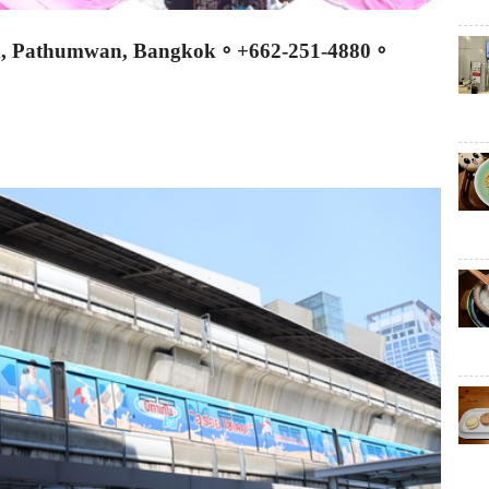
ad, Pathumwan, Bangkok
。
+662-251-4880
。