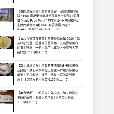
【泰國曼谷美食】遊泰國曼谷一定要知道的情
報，BKK 素萬那普機場奇蹟美食街全部17家攤
位 Magic Food Point：機場內24小時營業超便
宜庶民美食街 (附 DMK 廊曼機場 Magic
Garden 美食街) 6847(線上：9)
【台北善導寺站美食】青嬌膠原麵館 2026：米
其林必比登！超香濃的蟹黃麵、充滿膠原蛋白
的黃金雞湯，一個人就可以享受，小菜強大不
要錯過 7437(線上：7)
【新北板橋美食】稻香園陳記潮汕砂鍋粥板橋
三民店：潮汕砂鍋粥配上生猛海鮮還有多道私
房菜，不只龍蝦、螃蟹、鮑魚，還能吃到甲
魚！可以辦桌的宵夜店 6156(線上：5)
【美食活動】牛粒的身世與命名之謎：台灣馬
卡龍的由來、演變以及全台9家名店大評比
7333(線上：5)