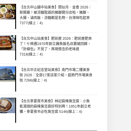
【台北中山國中站美食】閏似月．金香 2026：
新開幕！被涼麵耽誤的豬腳開分店啦，豬腳、
大腸、滷肉飯、涼麵都是名物，台灣味吃起來
7377(線上：4)
【台北中山站美食】肥前屋 2026：肥前屋肥來
了！七條通1970年創立饅魚飯名店震憾回歸，
「針線包」不見了，再現懷念的老味道
7318(線上：4)
【台北中正紀念堂站美食】南門市場二樓美食
街 2026：全部17家店家介紹，超熱門市場美食
街 7266(線上：4)
【台北寧夏夜市美食】林記麻辣臭豆腐：小魚
乾湯頭的麻辣臭豆腐好特別啊！1951年創立老
攤，寧夏夜市必吃臭豆腐 5146(線上：4)