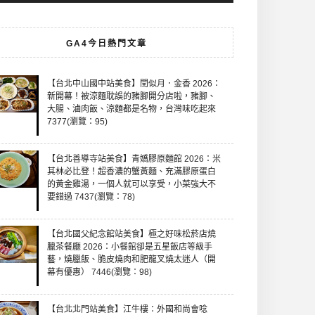
GA4今日熱門文章
【台北中山國中站美食】閏似月．金香 2026：
新開幕！被涼麵耽誤的豬腳開分店啦，豬腳、
大腸、滷肉飯、涼麵都是名物，台灣味吃起來
7377(瀏覽：95)
【台北善導寺站美食】青嬌膠原麵館 2026：米
其林必比登！超香濃的蟹黃麵、充滿膠原蛋白
的黃金雞湯，一個人就可以享受，小菜強大不
要錯過 7437(瀏覽：78)
【台北國父紀念館站美食】極之好味松菸店燒
臘茶餐廳 2026：小餐館卻是五星飯店等級手
藝，燒臘飯、脆皮燒肉和肥龍叉燒太迷人（開
幕有優惠） 7446(瀏覽：98)
【台北北門站美食】江牛樓：外國和尚會唸