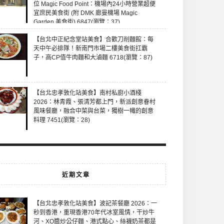
位 Magic Food Point：機場內24小時營業超便
宜庶民美食街 (附 DMK 廊曼機場 Magic
Garden 美食街) 6847(瀏覽：37)
【台北中正紀念堂站美食】合歡刀削麵館：每
天中午必排隊！新南門市場二樓美食街扛霸
子，高CP值牛肉麵和大滷麵 6718(瀏覽：87)
【台北忠孝敦化站美食】南村私廚小酒棧
2026：林青霞、張清芳都上門，新派創意眷村
風味餐廳，融合中菜與台菜，獨樹一幟的創意
料理 7451(瀏覽：28)
近期文章
【台北忠孝敦化站美食】波記茶餐廳 2026：一
秒到香港，重現香港70年代冰室風情，干炒牛
河、XO醬炒公仔麵、港式點心、絲襪奶茶都是