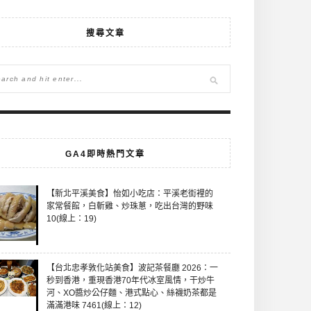
搜尋文章
GA4即時熱門文章
【新北平溪美食】怡如小吃店：平溪老街裡的
家常餐館，白斬雞、炒珠蔥，吃出台灣的野味
10(線上：19)
【台北忠孝敦化站美食】波記茶餐廳 2026：一
秒到香港，重現香港70年代冰室風情，干炒牛
河、XO醬炒公仔麵、港式點心、絲襪奶茶都是
滿滿港味 7461(線上：12)