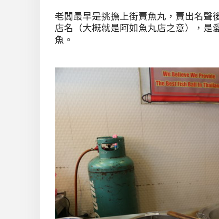
老闆最早是挑擔上街賣魚丸，賣出名聲
店名（大概就是阿如魚丸店之意），是
魚。