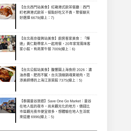
【台北西門站美食】紅磡港式飲茶餐廳：西門
町老牌港式飲茶，餐點好吃又不貴，聚餐聊天
好選擇 6679(線上：7)
【台北南京復興站美食】廚房客家美食：「輝
達」黃仁勳帶家人一起用餐，20年家常風味客
家小館，有商業午餐 7009(線上：6)
【台北公館站美食】腹響圓上海食府 2026：濃
油赤醬、肥而不膩，台北頂級銷魂東坡肉，范
添美師傅的上海江浙菜館 7375(線上：5)
【泰國曼谷旅遊】Save One Go Market：曼谷
在地人逛的夜市，尚未觀光化的地方，價錢比
市區觀光夜市便宜很多，想體驗在地人生活就
來這邊 6996(線上：5)