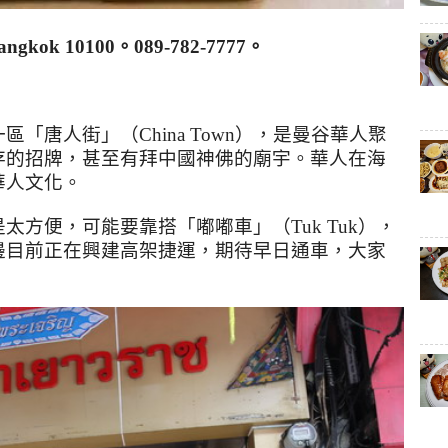
angkok 10100
。
089-782-7777
。
一區「唐人街」（
China Town
），是曼谷華人聚
存的招牌，甚至有拜中國神佛的廟宇。華人在海
華人文化。
是太方便，可能要靠搭「嘟嘟車」（
Tuk Tuk
），
邊目前正在興建高架捷運，期待早日通車，大家