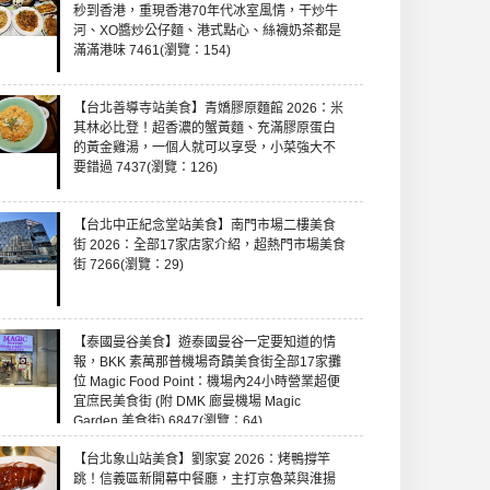
秒到香港，重現香港70年代冰室風情，干炒牛
河、XO醬炒公仔麵、港式點心、絲襪奶茶都是
滿滿港味 7461(瀏覽：154)
【台北善導寺站美食】青嬌膠原麵館 2026：米
其林必比登！超香濃的蟹黃麵、充滿膠原蛋白
的黃金雞湯，一個人就可以享受，小菜強大不
要錯過 7437(瀏覽：126)
【台北中正紀念堂站美食】南門市場二樓美食
街 2026：全部17家店家介紹，超熱門市場美食
街 7266(瀏覽：29)
【泰國曼谷美食】遊泰國曼谷一定要知道的情
報，BKK 素萬那普機場奇蹟美食街全部17家攤
位 Magic Food Point：機場內24小時營業超便
宜庶民美食街 (附 DMK 廊曼機場 Magic
Garden 美食街) 6847(瀏覽：64)
【台北象山站美食】劉家宴 2026：烤鴨撐竿
跳！信義區新開幕中餐廳，主打京魯菜與淮揚