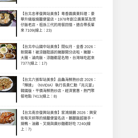
【台北忠孝復興站美食】粵香園廣東料理：豪
華升級版燒臘便當店，1978年創立廣東菜及煲
仔飯老店，祖孫三代的用餐回憶，適合帶長輩
來 7109(線上：23)
【台北中山國中站美食】閏似月．金香 2026：
新開幕！被涼麵耽誤的豬腳開分店啦，豬腳、
大腸、滷肉飯、涼麵都是名物，台灣味吃起來
7377(線上：17)
【台北六張犁站美食】品鱻海鮮熱炒店 2026：
「輝達」（NVIDIA）執行長黃仁勳「兆元宴」
韓國版，平價海鮮熱炒店，經濟實惠，熱門聚
餐地點 7413(線上：8)
【台北南京復興站美食】家鴻燒鵝 2026：興安
街每天排隊的燒臘便當名店，鵝腿飯超搶手，
燒鴨、油雞、叉燒與廣炒麵都好吃 7240(線
上：7)