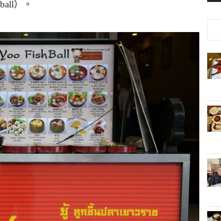
ball
）。