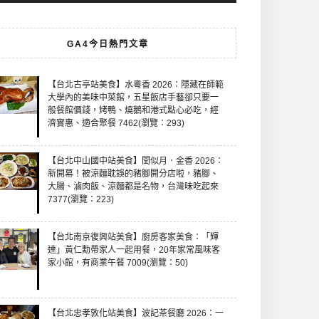
GA4今日熱門文章
【台北古亭站美食】水粵香 2026：隱藏在師範
大學內的美味中菜館，五星飯店手藝卻只要一
般餐館價錢，烤鴨、燒鵝和港式點心必吃，經
濟實惠、適合聚餐 7462(瀏覽：293)
【台北中山國中站美食】閏似月．金香 2026：
新開幕！被涼麵耽誤的豬腳開分店啦，豬腳、
大腸、滷肉飯、涼麵都是名物，台灣味吃起來
7377(瀏覽：223)
【台北南京復興站美食】廚房客家美食：「輝
達」黃仁勳帶家人一起用餐，20年家常風味客
家小館，有商業午餐 7009(瀏覽：50)
【台北忠孝敦化站美食】波記茶餐廳 2026：一