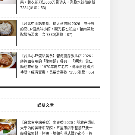
菜，蓑衣花刀法666刀見功夫，海膽水餃很創新
7284(瀏覽：53)
【台北中山站美食】福大蒸餃館 2026：巷子裡
的高CP值美味小館，觀光客也知道，豬肉蒸餃
配酸辣湯來一套 7330(瀏覽：87)
【台北小巨蛋站美食】碧海廚房敦北店 2026：
蔣經國專用的「復興鍋」餐具，「輝達」黃仁
勳也來朝聖！1970年創立老店，傳承蔣經國招
待所，經濟實惠，長輩會喜歡 7253(瀏覽：65)
近期文章
【台北古亭站美食】水粵香 2026：隱藏在師範
大學內的美味中菜館，五星飯店手藝卻只要一
般餐館價錢，烤鴨、燒鵝和港式點心必吃，經