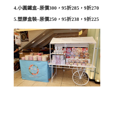
4.
小圓鐵盒
–
原價
300
，
95
折
285
，
9
折
270
5.
塑膠盒裝
–
原價
250
，
95
折
238
，
9
折
225