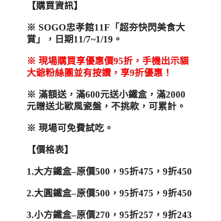
【購買資訊】
※
SOGO
忠孝館
11F
「超夯快閃美食大
賞」
，日期
11/7~1/19
。
※
現場購買享優惠價
95
折，手機出示貓
大爺粉絲團並有按讚，享
9
折優惠！
※
滿額送，滿600元送小鐵盒，滿
2000
元贈送北歐風瓷盤，不挑款，可累計。
※
現場可免費試吃
。
【價格表】
1.
大方鐵盒
–
原價
500
，
95
折
475
，
9
折
450
2.
大圓鐵盒
–
原價
500
，
95
折
475
，
9
折
450
3.
小方鐵盒
–
原價
270
，
95
折
257
，
9
折
243