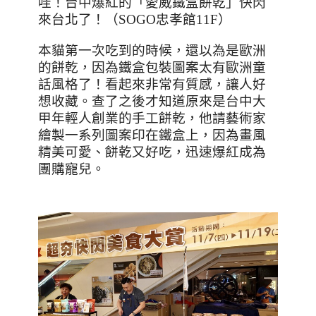
哇！台中爆紅的「愛威鐵盒餅乾」快閃
來台北了！（
SOGO
忠孝館
11F
）
本貓第一次吃到的時候，還以為是歐洲
的餅乾，因為鐵盒包裝圖案太有歐洲童
話風格了！看起來非常有質感，讓人好
想收藏。查了之後才知道原來是台中大
甲年輕人創業的手工餅乾，他請藝術家
繪製一系列圖案印在鐵盒上，因為畫風
精美可愛、餅乾又好吃，迅速爆紅成為
團購寵兒。