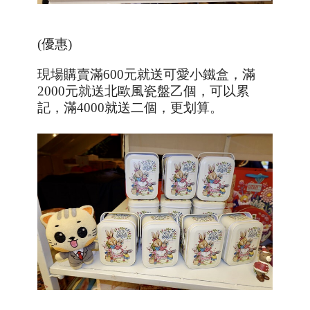
(優惠)
現場購賣滿600元就送可愛小鐵盒，滿
2000
元就送北歐風瓷盤乙個，可以累
記，滿
4000
就送二個，更划算。