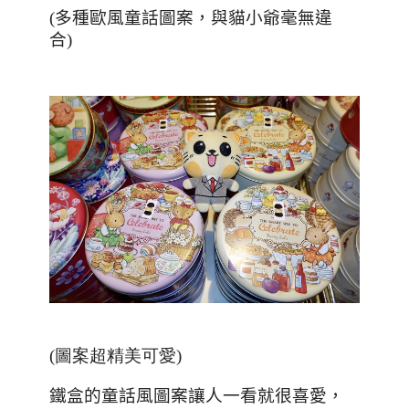
(多種歐風童話圖案，與貓小爺毫無違
合)
(圖案超精美可愛)
鐵盒的童話風圖案讓人一看就很喜愛，