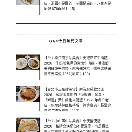
店，湯圓不是圓的、芋圓是扁的，八寶冰是
招牌 6786(線上：5)
GA4今日熱門文章
【台北松江南京站美食】史記正宗牛肉麵
2026：牛奶般色澤的清燉牛肉麵、香濃醇
美的紅燒牛肉麵，兩者都好吃，還有冰糖豬
腳不要錯過 7351(瀏覽：193)
【台北小巨蛋站美食】碧海廚房敦北店
2026：蔣經國專用的「復興鍋」餐具，
「輝達」黃仁勳也來朝聖！1970年創立老
店，傳承蔣經國招待所，經濟實惠，長輩會
喜歡 7253(瀏覽：112)
【台北中山國中站美食】小漢堡便當
2026：招牌寫漢堡但不賣漢堡，而是賣比
臉大炸雞排！便宜好吃高CP值便當，抗漲