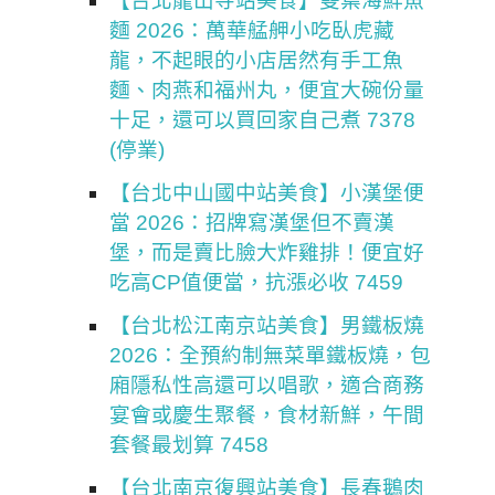
【台北龍山寺站美食】雙葉海鮮魚
麵 2026：萬華艋舺小吃臥虎藏
龍，不起眼的小店居然有手工魚
麵、肉燕和福州丸，便宜大碗份量
十足，還可以買回家自己煮 7378
(停業)
【台北中山國中站美食】小漢堡便
當 2026：招牌寫漢堡但不賣漢
堡，而是賣比臉大炸雞排！便宜好
吃高CP值便當，抗漲必收 7459
【台北松江南京站美食】男鐵板燒
2026：全預約制無菜單鐵板燒，包
廂隱私性高還可以唱歌，適合商務
宴會或慶生聚餐，食材新鮮，午間
套餐最划算 7458
【台北南京復興站美食】長春鵝肉