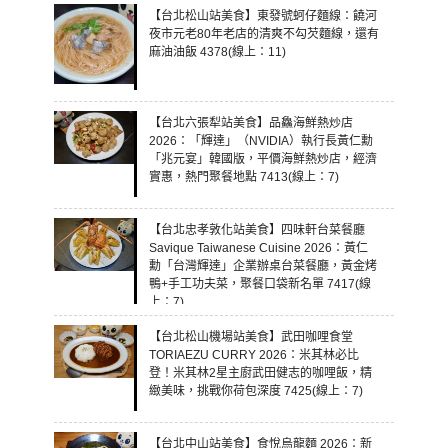
【台北松山站美食】東發號蚵仔麵線：饒河
夜市元老80年老店的清爽不勾芡麵線，還有
麻油油飯 4378(線上：11)
【台北六張犁站美食】品鱻海鮮熱炒店
2026：「輝達」（NVIDIA）執行長黃仁勳
「兆元宴」韓國版，平價海鮮熱炒店，經濟
實惠，熱門聚餐地點 7413(線上：7)
【台北忠孝敦化站美食】四味軒台菜餐廳
Savique Taiwanese Cuisine 2026：黃仁
勳「台灣輝達」企業辦桌台菜餐廳，黃金烤
鴨+手工功夫菜，聚餐口袋新名單 7417(線
上：7)
【台北松山機場站美食】武田咖哩食堂
TORIAEZU CURRY 2026：米其林必比
登！米其林2星主廚武田健志的咖哩飯，精
緻美味，挑戰你荷包深度 7425(線上：7)
【台北中山站美食】食悅烏龍麵 2026：新