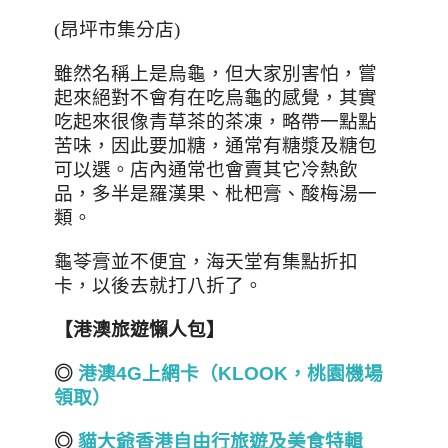
(昂坪市集分店)
雖然名稱上是烏龜，但大家別害怕，嘗
起來絕對不會有在吃烏龜的感覺，其實
吃起來很像青草茶的茶凍，略帶一點點
苦味，因此要加糖，通常有糖漿及糖包
可以選。店內通常也會賣其它冷熱飲
品，多半是羅漢果、枇杷膏、酸梅湯一
類。
龜苓膏並不便宜，海天堂有集點折扣
卡，以後去就打八折了。
【港澳旅遊懶人包】
◎
港澳4G
上網卡（KLOOK
，桃園機場
領取）
◎
貓大爺香港自由行旅遊及美食
特輯