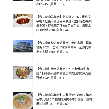
必收 7459(瀏覽：117)
【台北象山站美食】劉家宴 2026：烤鴨撐
竿跳！信義區新開幕中餐廳，主打京魯菜與
淮揚菜，蓑衣花刀法666刀見功夫，海膽水
餃很創新 7284(瀏覽：44)
【台北中正紀念堂站美食】南門市場二樓美
食街 2026：全部17家店家介紹，超熱門市
場美食街 7266(瀏覽：47)
【台北松江南京站美食】四平街番茄牛肉
麵：四平街商圈鮮甜番茄牛肉麵與Q彈刀削
麵條 6934(瀏覽：61)
【台北松山站美食】東發號蚵仔麵線：饒河
夜市元老80年老店的清爽不勾芡麵線，還有
麻油油飯 4378(瀏覽：50)