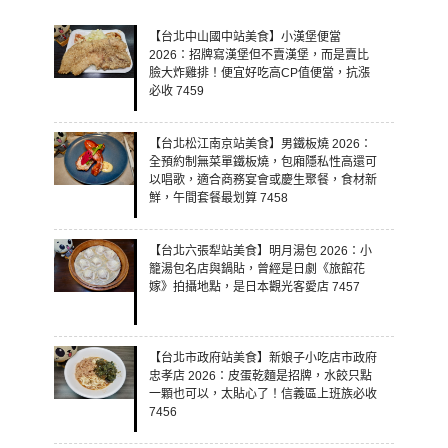
【台北中山國中站美食】小漢堡便當
2026：招牌寫漢堡但不賣漢堡，而是賣比
臉大炸雞排！便宜好吃高CP值便當，抗漲
必收 7459
【台北松江南京站美食】男鐵板燒 2026：
全預約制無菜單鐵板燒，包廂隱私性高還可
以唱歌，適合商務宴會或慶生聚餐，食材新
鮮，午間套餐最划算 7458
【台北六張犁站美食】明月湯包 2026：小
籠湯包名店與鍋貼，曾經是日劇《旅館花
嫁》拍攝地點，是日本觀光客愛店 7457
【台北市政府站美食】新娘子小吃店市政府
忠孝店 2026：皮蛋乾麵是招牌，水餃只點
一顆也可以，太貼心了！信義區上班族必收
7456