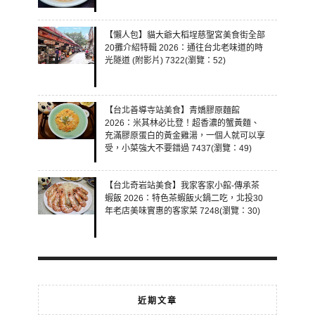
【懶人包】貓大爺大稻埕慈聖宮美食街全部
20攤介紹特輯 2026：通往台北老味道的時
光隧道 (附影片) 7322(瀏覽：52)
【台北善導寺站美食】青嬌膠原麵館
2026：米其林必比登！超香濃的蟹黃麵、
充滿膠原蛋白的黃金雞湯，一個人就可以享
受，小菜強大不要錯過 7437(瀏覽：49)
【台北奇岩站美食】我家客家小館-傳承茶
蝦飯 2026：特色茶蝦飯火鍋二吃，北投30
年老店美味實惠的客家菜 7248(瀏覽：30)
近期文章