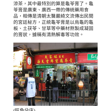
涼茶，其中最特別的算是龜苓膏了。
龜
苓膏是廣東、廣西一帶的傳統藥用食
品，相傳是清朝太醫嚴綺文流傳出民間
的宮廷秘方，正統龜苓膏是以烏龜的龜
板、土茯苓、甘草等中藥材熬製成凝固
的膏狀，據稱有清熱解毒等功效。
(旺角分店)