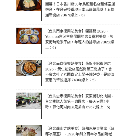
開幕！日本香川縣50年烏龍麵名店麵條空運
來台，在台完整重現日本烏龍麵風味！五條
通新開店 7367(線上：6)
【台北南京復興站美食】猓玀苑 2026：
Youtube實況主鳥屎開的忠貞眷村美食，興
安街時髦米干店，年輕人的排隊店 7365(線
上：6)
【台北南京復興站美食】花娘小館復興店
2026：黃仁勳愛店居然開第三間店了，會
不會太扯？老闆肯定上輩子燒好香，是經濟
實惠的聚餐選擇 7436(線上：5)
【台北忠孝復興站美食】安東街彰化肉圓：
台北排隊人氣第一肉圓店，每天只賣2小
時，彰化阿財肉圓兄弟店 6967(線上：5)
【台北龍山寺站美食】龍都冰菓專業家（龍
都冰菓室）：1920年創立百年冰品甜湯老