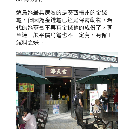
這烏龜最具療效的是廣西梧州的金錢
龜，但
因為金錢龜已經是保育動物，現
代的龜苓膏不再有金錢龜的成份了，甚
至連一般平價烏龜也不一定有，有偷工
減料之嫌。