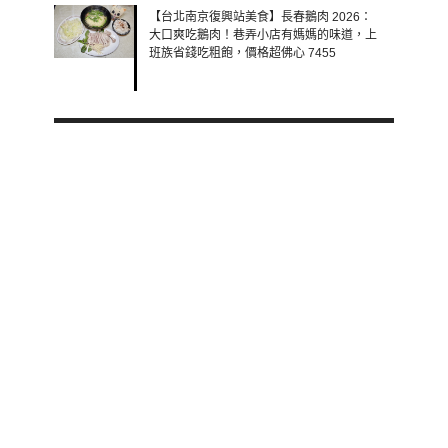
【台北南京復興站美食】長春鵝肉 2026：
大口爽吃鵝肉！巷弄小店有媽媽的味道，上
班族省錢吃粗飽，價格超佛心 7455