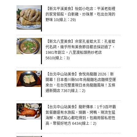
【新北平溪美食】怡如小吃店：平溪老街裡
的家常餐館，白斬雞、炒珠蔥，吃出台灣的
野味 10(線上：29)
【新北八里美食】佘家孔雀蛤大王：孔雀蛤
代名詞，幾乎所有美食節目都去採訪過了，
1981年創立，八里渡船頭熱炒老店
5610(線上：3)
【台北中山站美食】食悅烏龍麵 2026：新
開幕！日本香川縣50年烏龍麵名店麵條空運
來台，在台完整重現日本烏龍麵風味！五條
通新開店 7367(線上：2)
【台北中山站美食】龍軒傳承：1千3百坪霸
氣餐廳還有水族館，燒鵝、烤鴨、現流生猛
海鮮、港式點心都吃得到，包廂用餐私密性
高，聚餐好地方 6434(線上：2)