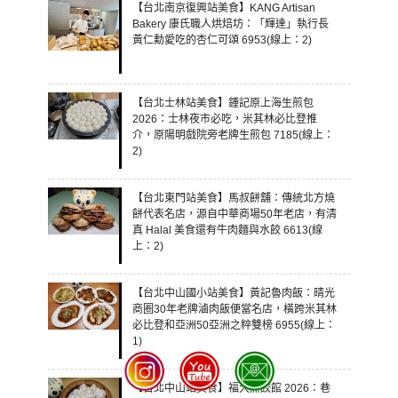
【台北南京復興站美食】KANG Artisan
Bakery 康氏職人烘焙坊：「輝達」執行長
黃仁勳愛吃的杏仁可頌 6953(線上：2)
【台北士林站美食】鍾記原上海生煎包
2026：士林夜市必吃，米其林必比登推
介，原陽明戲院旁老牌生煎包 7185(線上：
2)
【台北東門站美食】馬叔餅舖：傳統北方燒
餅代表名店，源自中華商場50年老店，有清
真 Halal 美食還有牛肉麵與水餃 6613(線
上：2)
【台北中山國小站美食】黃記魯肉飯：晴光
商圈30年老牌滷肉飯便當名店，橫跨米其林
必比登和亞洲50亞洲之粹雙榜 6955(線上：
1)
【台北中山站美食】福大蒸餃館 2026：巷