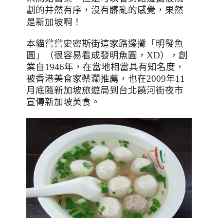
劃的井然有序，沒有髒亂的感覺，果然
！
是新加坡啊
本貓嘗嘗史密斯街這家路邊攤
「明發魚
圓」
（很容易看成發明魚圓，
XD
）
，創
業自1946年
，在當地相當具有知名度
，
被香港美食家蔡瀾推薦
，也在2009年11
月底隨新加坡旅遊局到台北饒河街夜市
宣傳新加坡美食
。