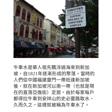
牛車水是華人祖先飄洋過海來到新加
坡，自
1821
年逐漸形成的聚落。當時的
人們從中國福建廈門一帶抵達新加坡
後，就在新加坡河以南一帶（也就是現
在的直落亞逸街）定居。由於每家每戶
都得拉牛車到安祥山的史必靈路取水，
久而久之，這裡就被稱為牛車水了。