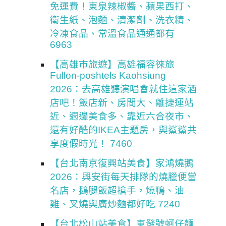
免運費！東泉辣椒醬、蘋果西打、
衛生紙、泡麵、清潔劑、洗衣精、
冷凍食品、常溫食品通通都有
6963
【高雄市旅遊】高雄福容徠旅
Fullon-poshtels Kaohsiung
2026：去高雄聽演唱會就住這家酒
店吧！飯店新、房間大、離捷運站
近、週邊美食多、靠近六合夜市、
還有好酷的IKEA主題房，與鯊鯊共
享度假時光！ 7460
【台北南京復興站美食】家鴻燒鵝
2026：興安街每天排隊的燒臘便當
名店，鵝腿飯超搶手，燒鴨、油
雞、叉燒與廣炒麵都好吃 7240
【台北松山站美食】東發號蚵仔麵