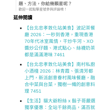
題、方法，你給幾顆星呢？
歡迎一起點擊星號參與評論唷！
延伸閱讀
【台北忠孝敦化站美食】波記茶餐
廳 2026：一秒到香港，重現香港
70年代冰室風情，干炒牛河、XO
醬炒公仔麵、港式點心、絲襪奶茶
都是滿滿港味 7461
【台北忠孝敦化站美食】南村私廚
小酒棧 2026：林青霞、張清芳都
上門，新派創意眷村風味餐廳，融
合中菜與台菜，獨樹一幟的創意料
理 7451
【生活】貓大爺粉絲 x 鬍子哥嚴選
獨享優惠：全站千餘商品，滿百就