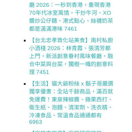
廳 2026：一秒到香港，重現香港
70年代冰室風情，干炒牛河、XO
醬炒公仔麵、港式點心、絲襪奶茶
都是滿滿港味 7461
【台北忠孝敦化站美食】南村私廚
小酒棧 2026：林青霞、張清芳都
上門，新派創意眷村風味餐廳，融
合中菜與台菜，獨樹一幟的創意料
理 7451
【生活】貓大爺粉絲 x 鬍子哥嚴選
獨享優惠：全站千餘商品，滿百就
免運費！東泉辣椒醬、蘋果西打、
衛生紙、泡麵、清潔劑、洗衣精、
冷凍食品、常溫食品通通都有
6963