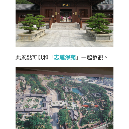
此景點可以和
「
志蓮淨苑
」
一起參觀。