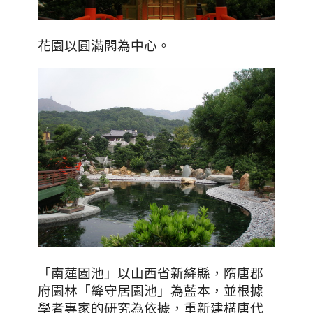
花園以圓滿閣為中心。
「
南蓮園池
」
以山西省新絳縣，隋唐郡
府園林
「
絳守居園池
」
為藍本，並根據
學者專家的研究為依據，重新建構唐代