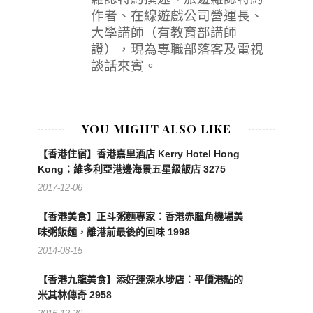
作者、在線遊戲公司營運長、
大學講師（有教育部講師
證），現為專職部落客及電視
談話來賓。
YOU MIGHT ALSO LIKE
【香港住宿】香港嘉里酒店 Kerry Hotel Hong
Kong：維多利亞港邊海景五星級飯店 3275
2017-12-06
【香港美食】正斗粥麵專家：香港赤臘角機場美
味粥飯麵，離港前最後的回味 1998
2014-08-15
【香港九龍美食】添好運深水埗店：平價港點的
米其林傳奇 2958