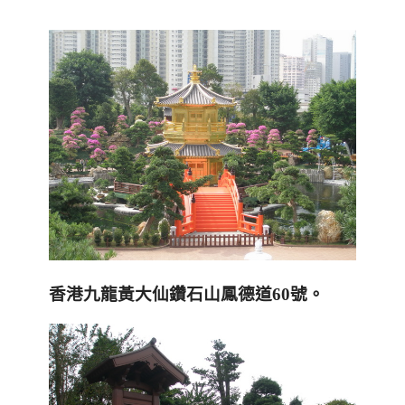
香港九龍黃大仙鑽石山鳳德道
60
號
。