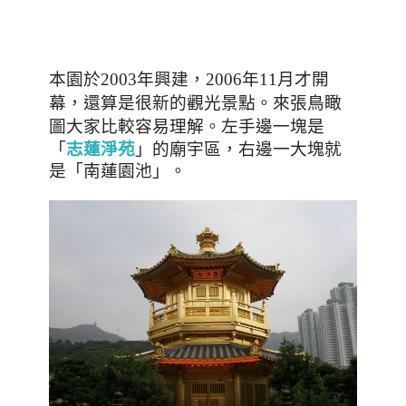
本園於
年興建，
年
月才開
2003
2006
11
幕，還算是很新的觀光景點。
來張鳥瞰
圖大家比較容易理解
。左手邊一塊是
「
志蓮淨苑
」
的廟宇區，右邊一大塊就
是「
南蓮園池
」。