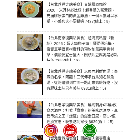
【台北善導寺站美食】青嬌膠原麵館
2026：米其林必比登！超香濃的蟹黃麵、
充滿膠原蛋白的黃金雞湯，一個人就可以享
受，小菜強大不要錯過 7437(線上：9)
【台北南京復興站美食】趙海真私廚（新
址）2026：超大顆獅子頭！師從傅培梅，
僕實無華但真材實料的預約制無菜單眷村
菜，價錢便宜份量大，饅頭沾豆腐乳是必點
特色 7395(線上：8)
【台北善導寺站美食】以馬內利鮮魚湯：奉
煮的名求，阿麵！三代傳承台北知名鮮魚
湯，從路邊攤到店面一路走來始終好吃，沒
有腥味土味只有美味 6931(線上：5)
【台北忠孝復興站美食】燒鳩刺身•串燒•夜
食居酒屋：打著「燈籠」的美味居酒屋，享
受串燒之王「燈籠」的爆漿口感，高CP值
經濟實惠，晚餐吃到宵夜 6639(線上：5)
【台北世貿站美食】開囍滷肉飯專賣店