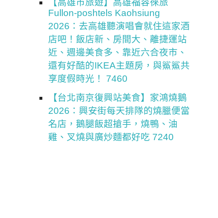
【高雄市旅遊】高雄福容徠旅
Fullon-poshtels Kaohsiung
2026：去高雄聽演唱會就住這家酒
店吧！飯店新、房間大、離捷運站
近、週邊美食多、靠近六合夜市、
還有好酷的IKEA主題房，與鯊鯊共
享度假時光！ 7460
【台北南京復興站美食】家鴻燒鵝
2026：興安街每天排隊的燒臘便當
名店，鵝腿飯超搶手，燒鴨、油
雞、叉燒與廣炒麵都好吃 7240