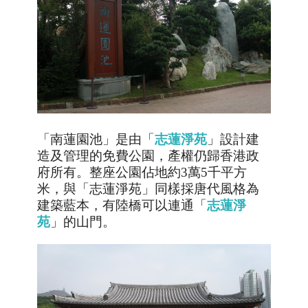
「
南蓮園池
」是由「
志蓮淨苑
」設計建
造及
管理的免費公園，產權仍歸香港政
府所有。整座公園佔地約
3
萬
5
千平方
米，與
「
志蓮淨苑
」同樣採
唐代風格為
建築藍本
，有陸橋可以連通「
志蓮淨
苑
」的山門。