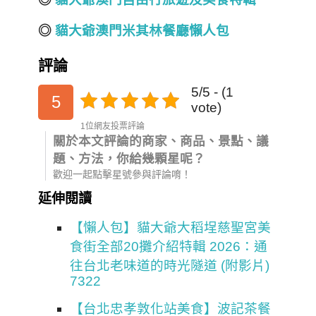
◎
貓大爺澳門米其林餐廳懶人包
評論
5/5 - (1
5
vote)
1位網友投票評論
關於本文評論的商家、商品、景點、議
題、方法，你給幾顆星呢？
歡迎一起點擊星號參與評論唷！
延伸閱讀
【懶人包】貓大爺大稻埕慈聖宮美
食街全部20攤介紹特輯 2026：通
往台北老味道的時光隧道 (附影片)
7322
【台北忠孝敦化站美食】波記茶餐