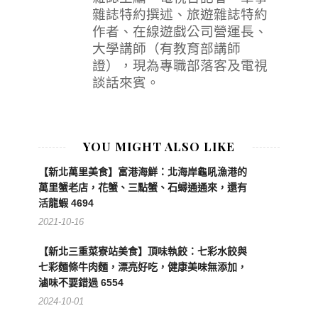
雜誌特約撰述、旅遊雜誌特約
作者、在線遊戲公司營運長、
大學講師（有教育部講師
證），現為專職部落客及電視
談話來賓。
YOU MIGHT ALSO LIKE
【新北萬里美食】富港海鮮：北海岸龜吼漁港的
萬里蟹老店，花蟹、三點蟹、石蟳通通來，還有
活龍蝦 4694
2021-10-16
【新北三重菜寮站美食】頂味執餃：七彩水餃與
七彩麵條牛肉麵，漂亮好吃，健康美味無添加，
滷味不要錯過 6554
2024-10-01