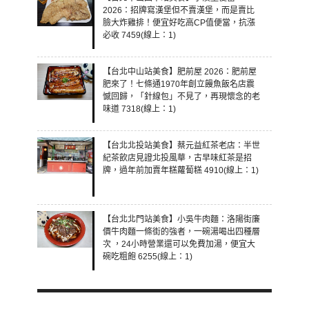
2026：招牌寫漢堡但不賣漢堡，而是賣比
臉大炸雞排！便宜好吃高CP值便當，抗漲
必收 7459(線上：1)
【台北中山站美食】肥前屋 2026：肥前屋
肥來了！七條通1970年創立饅魚飯名店震
憾回歸，「針線包」不見了，再現懷念的老
味道 7318(線上：1)
【台北北投站美食】蔡元益紅茶老店：半世
紀茶飲店見證北投風華，古早味紅茶是招
牌，過年前加賣年糕蘿蔔糕 4910(線上：1)
【台北北門站美食】小吳牛肉麵：洛陽街廉
價牛肉麵一條街的強者，一碗湯喝出四種層
次 ，24小時營業還可以免費加湯，便宜大
碗吃粗飽 6255(線上：1)