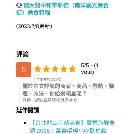
◎
貓大爺中和華新街（南洋
觀光
美食
街）美食特輯
(2023/7/8更新)
評論
5/5 - (1
5
vote)
1位網友投票評論
關於本文評論的商家、商品、景點、議
題、方法，你給幾顆星呢？
歡迎一起點擊星號參與評論唷！
延伸閱讀
【台北龍山寺站美食】雙葉海鮮魚
麵 2026：萬華艋舺小吃臥虎藏