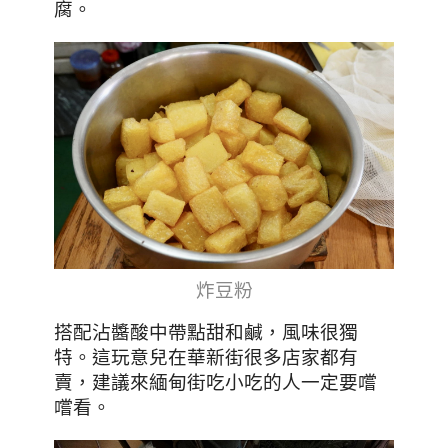
腐。
炸豆粉
搭配沾醬酸中帶點甜和鹹，風味很獨
特。這玩意兒在華新街很多店家都有
賣，建議來緬甸街吃小吃的人一定要嚐
嚐看。