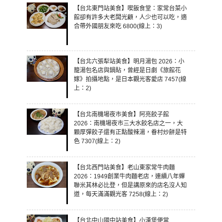
【台北東門站美食】喫飯食堂：家常台菜小
館卻有許多大老闆光顧，人少也可以吃，適
合帶外國朋友來吃 6800(線上：3)
【台北六張犁站美食】明月湯包 2026：小
籠湯包名店與鍋貼，曾經是日劇《旅館花
嫁》拍攝地點，是日本觀光客愛店 7457(線
上：2)
【台北南機場夜市美食】阿亮餃子館
2026：南機場夜市三大水餃名店之一，大
顆厚彈餃子還有正點酸辣湯，眷村炒餅是特
色 7307(線上：2)
【台北西門站美食】老山東家常牛肉麵
2026：1949創業牛肉麵老店，連續八年蟬
聯米其林必比登，但是講原來的店名沒人知
道，每天滿滿觀光客 7258(線上：2)
【台北中山國中站美食】小漢堡便當