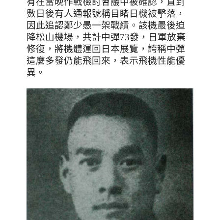
有在當晚作戰檢討會議中被確認，直到
數日後有人通報號稱目睹日機被擊落，
因此追認鄭少愚一架戰績。該機最後迫
降松山機場，共計中彈
73
發，日軍放棄
修復，將機體運回日本展覽，誇稱中彈
這麼多發仍能飛回來，表示飛機性能優
異。