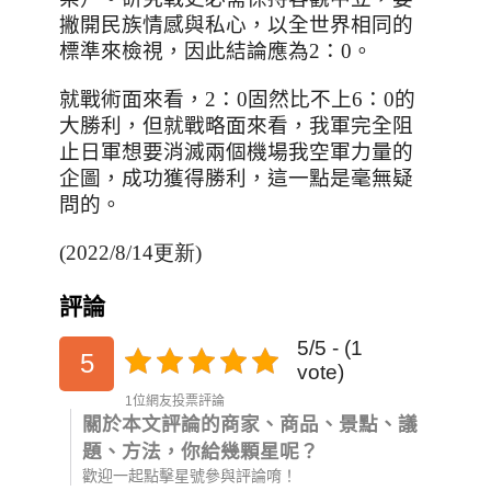
撇開民族情感與私心，以全世界相同的
標準來檢視，因此結論應為
2
：
0
。
就戰術面來看，2：0固然比不上6：0的
大勝利，但就戰略面來看，我軍完全阻
止日軍想要消滅兩個機場我空軍力量的
企圖，成功獲得勝利，這一點是毫無疑
問的。
(2022/8/14更新)
評論
5/5 - (1
5
vote)
1位網友投票評論
關於本文評論的商家、商品、景點、議
題、方法，你給幾顆星呢？
歡迎一起點擊星號參與評論唷！