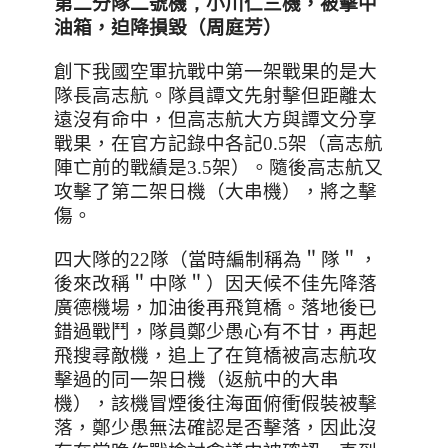
第二分隊二號機
，
小川仁三機，
被擊中
油箱，迫降損毀
（周庭芳）
創下我國空軍抗戰中第一架戰果的是大
隊長高志航。隊員譚文先射擊但距離太
遠沒有命中，但高志航大方與譚文分享
戰果，在官方記錄中各記
0.5
架（高志航
陣亡前的戰績是
3.5
架）。隨後高志航又
攻擊了第二架日機（大串機），將之擊
傷。
四大隊的
22
隊（當時編制稱為＂隊＂，
後來改稱＂中隊＂）因天候不佳先降落
廣德機場，加油後再飛筧橋。落地後已
錯過戰鬥，隊員鄭少愚心有不甘，再起
飛搜尋敵機，追上了在筧橋被高志航攻
擊過的同一架日機（返航中的大串
機），該機冒煙後往海面俯衝假裝被擊
落，鄭少愚無法確認是否擊落，因此沒