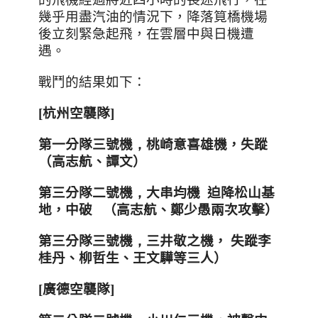
幾乎用盡汽油的情況下，降落筧橋機場
後立刻緊急起飛，在雲層中與日機遭
遇。
戰鬥的結果如下：
[
杭州空襲隊
]
第一分隊三號機
，
桃崎意喜雄機，
失蹤
（高志航、譚文）
第三分隊二號機
，
大串均機
迫降松山基
地，中破
（高志航、鄭少愚兩次攻擊）
第三分隊三號機
，
三井敬之機，
失蹤
李
桂丹、柳哲生、王文驊等三人）
[
廣德空襲隊
]