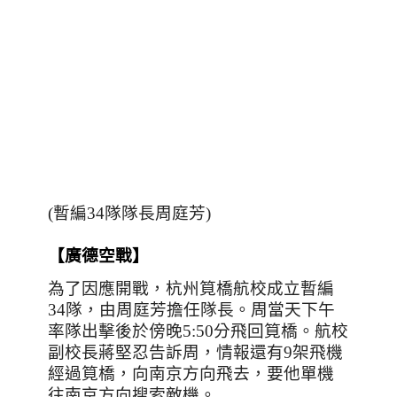
(暫編34隊隊長周庭芳)
【廣德空戰】
為了因應開戰，杭州筧橋航校成立暫編
34
隊，由周庭芳擔任隊長。周當天下午
率隊出擊後於傍晚
5:50
分飛回筧橋。航校
副校長蔣堅忍告訴周，情報還有9架飛機
經過筧橋，向南京方向飛去，要他單機
往南京方向搜索敵機。