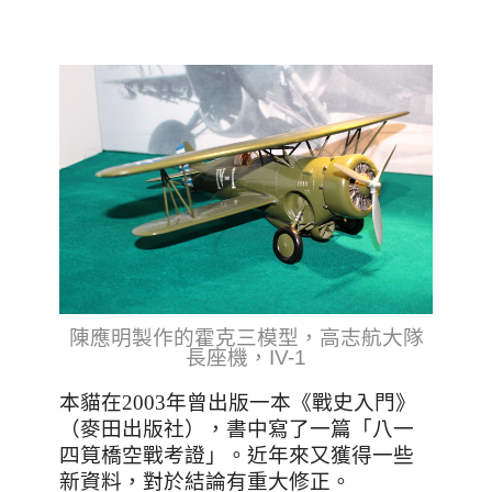
陳應明製作的霍克三模型，高志航大隊
長座機，IV-1
本貓在
2003
年曾出版一本《戰史入門》
（麥田出版社），書中寫了一篇「八一
四筧橋空戰考證」。近年來又獲得一些
新資料，對於結論有重大修正。