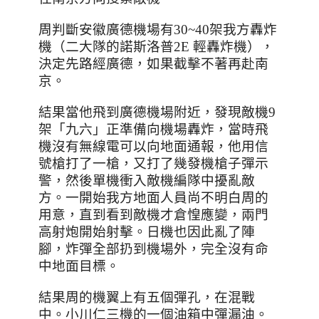
周判斷安徽廣德機場有
30~40
架我方轟炸
機（二大隊的諾斯洛普
2E
輕轟炸機），
決定先路經廣德，如果截擊不著再赴南
京。
結果當他飛到廣德機場附近，發現敵機
9
架「九六」正準備向機場轟炸，當時飛
機沒有無線電可以向地面通報，他用信
號槍打了一槍，又打了幾發機槍子彈示
警，然後單機衝入敵機編隊中擾亂敵
方。
一開始我方地面人員尚不明白周的
用意，直到看到敵機才倉惶應變，兩門
高射炮開始射擊。日機也因此亂了陣
腳，炸彈全部扔到機場外，完全沒有命
中地面目標。
結果周的機翼上有五個彈孔，在混戰
中。小川仁三機的一個油箱中彈漏油。