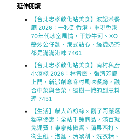
延伸閱讀
【台北忠孝敦化站美食】波記茶餐
廳 2026：一秒到香港，重現香港
70年代冰室風情，干炒牛河、XO
醬炒公仔麵、港式點心、絲襪奶茶
都是滿滿港味 7461
【台北忠孝敦化站美食】南村私廚
小酒棧 2026：林青霞、張清芳都
上門，新派創意眷村風味餐廳，融
合中菜與台菜，獨樹一幟的創意料
理 7451
【生活】貓大爺粉絲 x 鬍子哥嚴選
獨享優惠：全站千餘商品，滿百就
免運費！東泉辣椒醬、蘋果西打、
衛生紙、泡麵、清潔劑、洗衣精、