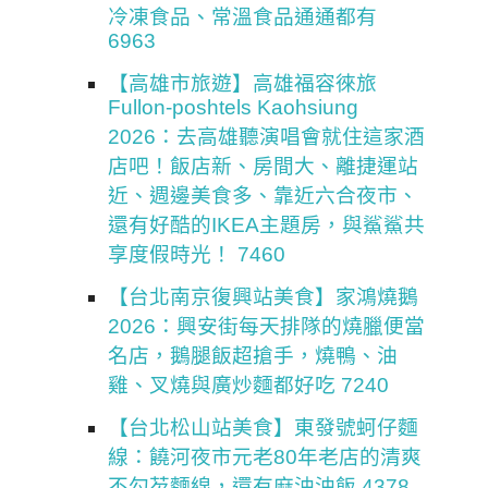
冷凍食品、常溫食品通通都有
6963
【高雄市旅遊】高雄福容徠旅
Fullon-poshtels Kaohsiung
2026：去高雄聽演唱會就住這家酒
店吧！飯店新、房間大、離捷運站
近、週邊美食多、靠近六合夜市、
還有好酷的IKEA主題房，與鯊鯊共
享度假時光！ 7460
【台北南京復興站美食】家鴻燒鵝
2026：興安街每天排隊的燒臘便當
名店，鵝腿飯超搶手，燒鴨、油
雞、叉燒與廣炒麵都好吃 7240
【台北松山站美食】東發號蚵仔麵
線：饒河夜市元老80年老店的清爽
不勾芡麵線，還有麻油油飯 4378