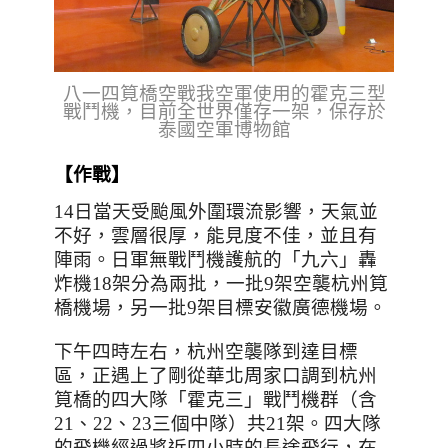
八一四筧橋空戰我空軍使用的霍克三型
戰鬥機，目前全世界僅存一架，保存於
泰國空軍博物館
【作戰】
14日當天受颱風外圍環流影響，天氣並
不好，雲層很厚，能見度不佳，並且有
陣雨。日軍無戰鬥機護航的「九六」轟
炸機18架分為兩批，一批9架空襲杭州筧
橋機場，另一批9架目標安徽廣德機場。
下午四時左右，杭州空襲隊到達目標
區，正遇上了剛從華北周家口調到杭州
筧橋的四大隊「霍克三」戰鬥機群（含
21
、
22
、
23
三個中隊）共21架。四大隊
的飛機經過將近四小時的長途飛行，在