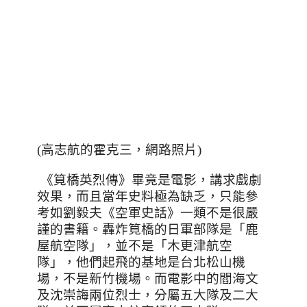
(高志航的霍克三，網路照片)
《筧橋英烈傳》畢竟是電影，講求戲劇
效果，而且當年史料極為缺乏，只能參
考如劉毅夫《空軍史話》一類不是很嚴
謹的書籍。轟炸筧橋的日軍部隊是「鹿
屋航空隊」，並不是「木更津航空
隊」，他們起飛的基地是台北松山機
場，不是新竹機場。而電影中的閻海文
及沈崇誨兩位烈士，分屬五大隊及二大