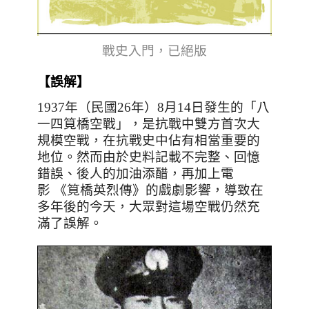
戰史入門，已絕版
【誤解】
1937
年（民國
26
年）
8
月
14
日發生的「八
一四筧橋空戰」，是抗戰中雙方首次大
規模空戰，在抗戰史中佔有相當重要的
地位。然而由於史料記載不完整、回憶
錯誤、後人的加油添醋，再加上電
影
《筧橋英烈傳》的戲劇影響，導致在
多年後的今天，大眾對這場空戰仍然充
滿了誤解。