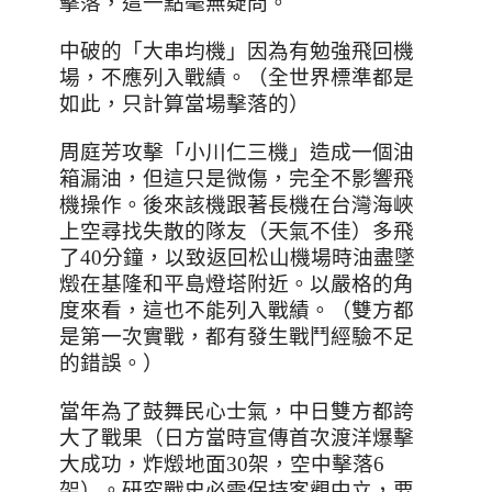
擊落，這一點毫無疑問。
中破的「大串均機」因為有勉強飛回機
場，不應列入戰績。（全世界標準都是
如此，只計算當場擊落的）
周庭芳攻擊「小川仁三機」造成一個油
箱漏油，但這只是微傷，完全不影響飛
機操作。後來該機跟著長機在台灣海峽
上空尋找失散的隊友（天氣不佳）多飛
了40分鐘，以致返回松山機場時油盡墜
燬在基隆和平島燈塔附近。以嚴格的角
度來看，這也不能列入戰績。
（雙方都
是第一次實戰，都有發生戰鬥經驗不足
的錯誤。）
當年為了鼓舞民心士氣，中日雙方都誇
大了戰果（日方當時宣傳首次渡洋爆擊
大成功，炸燬地面30架，空中擊落6
架）。研究戰史必需保持客觀中立，要