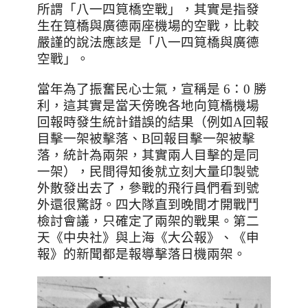
所謂「八一四筧橋空戰」，其實是指發
生在筧橋與廣德兩座機場的空戰，比較
嚴謹的說法應該是「八一四筧橋與廣德
空戰」。
當年為了振奮民心士氣，宣稱是 6：0 勝
利，這其實是當天傍晚各地向筧橋機場
回報時發生統計錯誤的結果（例如A回報
目擊一架被擊落
、B回報目擊一架被擊
落，統計為兩架，其實兩人目擊的是同
一架
），民間得知後就立刻大量印製號
外散發出去了，參戰的飛行員們看到號
外還很驚訝
。
四大隊直到晚間才開戰鬥
檢討會議，只確定了兩架的戰果。第二
天
《中央社》與
上海《大公報》
、
《申
報》的新聞都是報導擊落日機兩架。