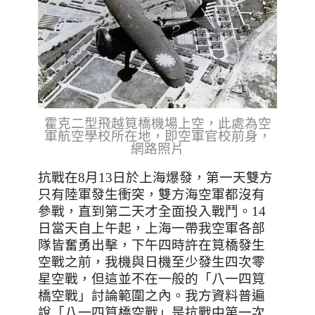
霍克二型飛越筧橋機場上空，此處為空
軍航空學校所在地，即空軍官校前身，
網路照片
抗戰在8月13日於上海爆發，第一天雙方
只有陸軍發生衝突，雙方海空軍都沒有
參戰，直到第二天才全面投入戰鬥。14
日當天自上午起，上海一帶我空軍各部
隊皆奮勇出擊，下午四時許在筧橋發生
空戰之前，我機與日機至少發生四次零
星空戰，但這並不在一般的「八一四筧
橋空戰」討論範圍之內。我方資料普遍
說「八一四筧橋空戰」是抗戰中第一次