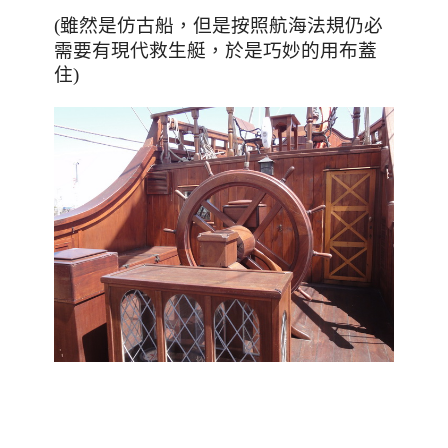
，
(雖然是仿古船
但是按照航海法規仍必
，於
需要有現代救生艇
是巧妙的用布蓋
住)