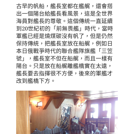
，艦長室都在艦艉
，還會搭
古早的帆船
出一個陽台給艦長看風景
，這是全世界
海員對艦長的尊敬。這個傳統一直延續
到20世紀初的「前無畏艦」時代
，當時
軍艦已經是燒煤碳沒有帆了
，但是仍然
保持傳統
，把艦長室放在船艉
，例如日
本日俄戰爭時代的聯合艦隊旗艦「三笠
號」
，艦長室不但在船艉
，而且一樣有
陽台。只是放在船艉離艦橋實在太遠
，
艦長要去指揮很不方便
，後來的軍艦才
改到艦橋下方。