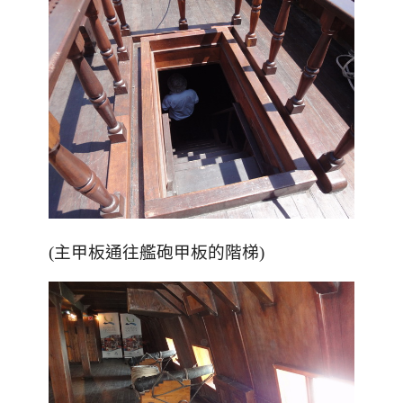
(主甲板通往艦砲甲板的階梯)