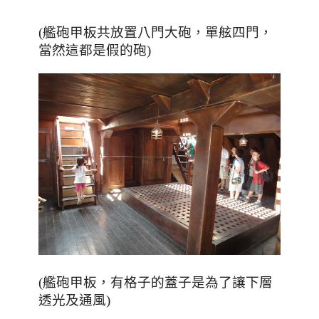
，
，
(艦砲甲板共放置八門大砲
單舷四門
當然這都是假的砲
)
，有格子的蓋子是為了讓下層
(艦砲甲板
透光及通風
)