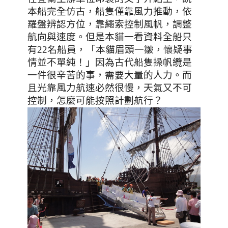
本船完全仿古，船隻僅靠風力推動，依
羅盤辨認方位，靠繩索控制風帆，調整
航向與速度。但是本貓一看資料全船只
有
22
名船員
，「本貓眉頭一皺，懷疑事
情並不單純！」因為古代船隻操帆纜是
一件很辛苦的事，需要大量的人力。而
且光靠風力航速必然很慢，天氣又不可
控制，怎麼可能按照計劃航行？