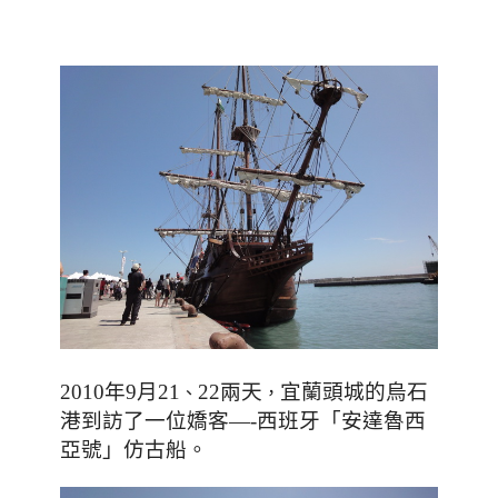
宜蘭頭城的烏石
2010年9月21
、
22兩天
，
港到訪了一位嬌客
西班牙「安達魯西
—-
亞號」仿古船
。