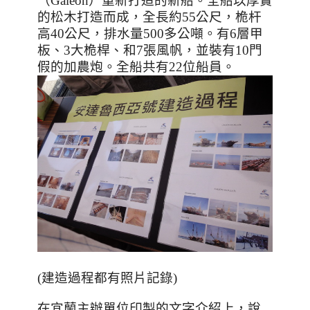
（
Galeon
）重新打造的新船。全船以厚實
的松木打造而成，全長約
55
公尺，桅杆
高
40
公尺，排水量
500
多公噸。有
6
層甲
板、
3
大桅桿、和
7
張風帆，並裝有
10
門
假的加農炮。全船共有
22
位船員。
(建造過程都有照片記錄)
在宜蘭主辦單位印製的文字介紹上，說