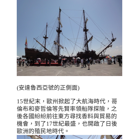
(安達魯西亞號的正側面)
15
世紀末，歐州掀起了大航海時代，哥
倫布和麥哲倫等先賢率領船隊探險，之
後各國紛紛前往東方尋找香料與貿易的
機會，到了
17
世紀最盛，也開啟了日後
歐洲的殖民地時代。