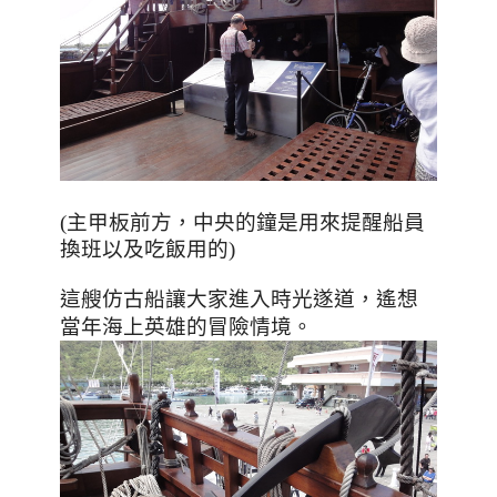
(主甲板前方，中央的鐘是用來提醒船員
換班以及吃飯用的)
這艘仿古船讓大家進入時光遂道
，
遙想
當年海上英雄的冒險情境。