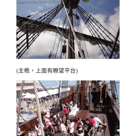
，上面有瞭望平台
(主桅
)