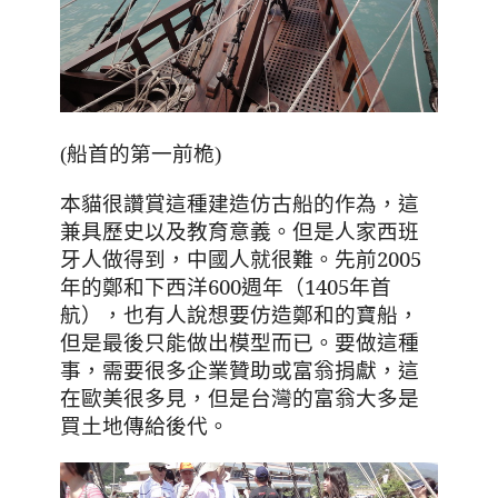
(船首的第一前桅)
，這
本貓很讚賞這種建造仿古船的作為
兼具歷史以及教育意義。但是人家西班
牙人做得到
，中國人就很難。先前2005
年的鄭和下西洋600週年（1405年首
航
）
，也有人說想要仿造鄭和的寶船
，
但是最後只能做出模型而已。要做這種
事
，需要很多企業贊助或富翁捐獻
，這
在歐美很多見
，但是台灣的富翁大多是
買土地傳給後代。