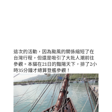
這次的活動
，因為颱風的關係縮短了在
台灣行程，但還是吸引了大批人潮前往
參觀。本貓在21日的豔陽天下，排了
2
小
時
35
分鐘才總算登艦參觀！