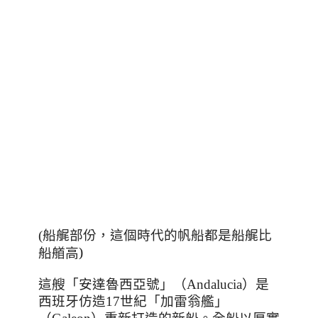
，這個時代的帆船都是船艉比
(船艉部
份
船艏高)
這艘「安達魯西亞號」（
Andalucia
）是
西班牙仿造
17
世紀「加雷翁艦」