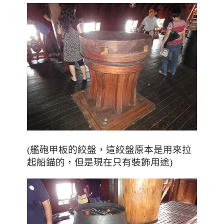
，
(艦砲甲板的絞盤
這絞盤原本是用來拉
，但是現在只有裝飾用途
起船錨的
)