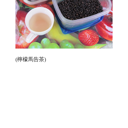
(檸檬馬告茶)