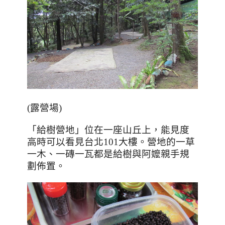
(露營場)
「給樹營地」位在一座山丘上，能見度
高時可以看見台北
101
大樓。
營地的一草
一木
、
一磚一瓦都是給樹與阿嬤親手規
劃佈置
。