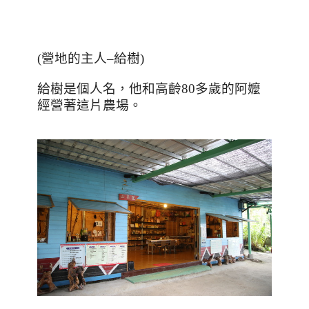
(營地的主人–給樹)
給樹是個人名
，他和高齡
80
多歲的阿嬤
經營著這片農場。