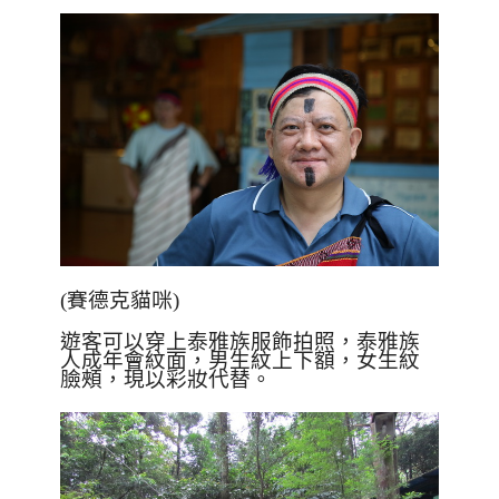
(賽德克貓咪)
遊客可以穿上泰雅族服飾拍照，泰雅族
人成年會紋面，男生紋上下額，女生紋
臉頰，現以彩妝代替。