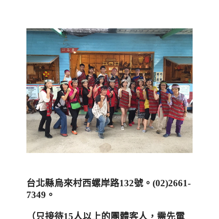
台北縣烏來村西螺岸路
132
號。
(02)2661-
7349
。
（只接待
15
人以上的團體客人，需先電