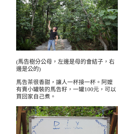
(馬告樹分公母，左邊是母的會結子，右
邊是公的)
馬告茶很香甜，讓人一杯接一杯。阿嬤
有賣小罐裝的馬告籽，一罐
100
元，可以
買回家自己煮。