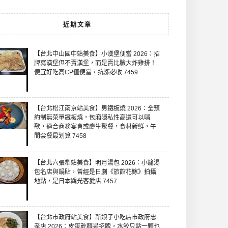
近期文章
【台北中山國中站美食】小漢堡便當 2026：招
牌寫漢堡但不賣漢堡，而是賣比臉大炸雞排！
便宜好吃高CP值便當，抗漲必收 7459
【台北松江南京站美食】男鐵板燒 2026：全預
約制無菜單鐵板燒，包廂隱私性高還可以唱
歌，適合商務宴會或慶生聚餐，食材新鮮，午
間套餐最划算 7458
【台北六張犁站美食】明月湯包 2026：小籠湯
包名店與鍋貼，曾經是日劇《旅館花嫁》拍攝
地點，是日本觀光客愛店 7457
【台北市政府站美食】新娘子小吃店市政府忠
孝店 2026：皮蛋乾麵是招牌，水餃只點一顆也