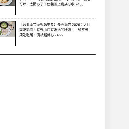
可以，太貼心了！信義區上班族必收 7456
【台北南京復興站美食】長春鵝肉 2026：大口
爽吃鵝肉！巷弄小店有媽媽的味道，上班族省
錢吃粗飽，價格超佛心 7455