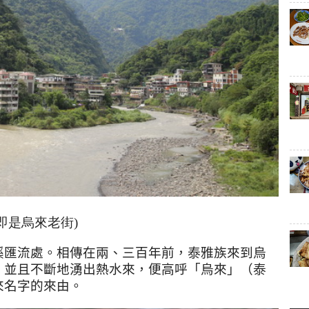
即是烏來老街)
溪匯流處。相傳在兩、三百年前，泰雅族來到烏
，並且不斷地湧出熱水來，便高呼「烏來」（泰
來名字的來由。