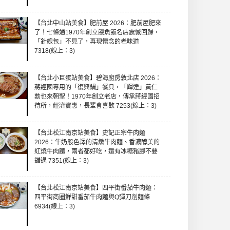
【台北中山站美食】肥前屋 2026：肥前屋肥來
了！七條通1970年創立饅魚飯名店震憾回歸，
「針線包」不見了，再現懷念的老味道
7318(線上：3)
【台北小巨蛋站美食】碧海廚房敦北店 2026：
蔣經國專用的「復興鍋」餐具，「輝達」黃仁
勳也來朝聖！1970年創立老店，傳承蔣經國招
待所，經濟實惠，長輩會喜歡 7253(線上：3)
【台北松江南京站美食】史記正宗牛肉麵
2026：牛奶般色澤的清燉牛肉麵、香濃醇美的
紅燒牛肉麵，兩者都好吃，還有冰糖豬腳不要
錯過 7351(線上：3)
【台北松江南京站美食】四平街番茄牛肉麵：
四平街商圈鮮甜番茄牛肉麵與Q彈刀削麵條
6934(線上：3)