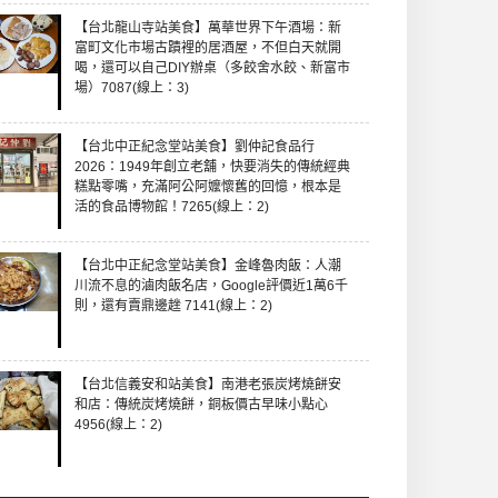
【台北龍山寺站美食】萬華世界下午酒場：新
富町文化市場古蹟裡的居酒屋，不但白天就開
喝，還可以自己DIY辦桌（多餃舍水餃、新富市
場）7087(線上：3)
【台北中正紀念堂站美食】劉仲記食品行
2026：1949年創立老舖，快要消失的傳統經典
糕點零嘴，充滿阿公阿嬤懷舊的回憶，根本是
活的食品博物館！7265(線上：2)
【台北中正紀念堂站美食】金峰魯肉飯：人潮
川流不息的滷肉飯名店，Google評價近1萬6千
則，還有賣鼎邊趖 7141(線上：2)
【台北信義安和站美食】南港老張炭烤燒餅安
和店：傳統炭烤燒餅，銅板價古早味小點心
4956(線上：2)