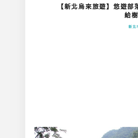
【新北烏來旅遊】悠遊部
給樹
新北