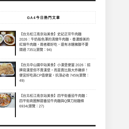
GA4今日熱門文章
【台北松江南京站美食】史記正宗牛肉麵
2026：牛奶般色澤的清燉牛肉麵、香濃醇美的
紅燒牛肉麵，兩者都好吃，還有冰糖豬腳不要
錯過 7351(瀏覽：94)
【台北中山國中站美食】小漢堡便當 2026：招
牌寫漢堡但不賣漢堡，而是賣比臉大炸雞排！
便宜好吃高CP值便當，抗漲必收 7459(瀏覽：
49)
【台北松江南京站美食】四平街番茄牛肉麵：
四平街商圈鮮甜番茄牛肉麵與Q彈刀削麵條
6934(瀏覽：27)