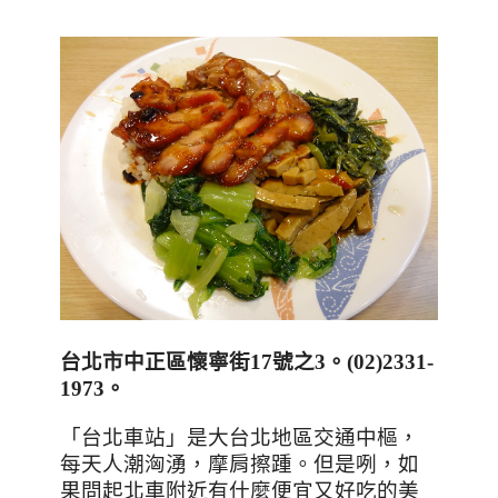
台北市中正區懷寧街
17
號之
3
。
(02)2331-
1973
。
「台北車站」是大台北地區交通中樞，
每天人潮洶湧，摩肩擦踵。但是咧，如
果問起北車附近有什麼便宜又好吃的美