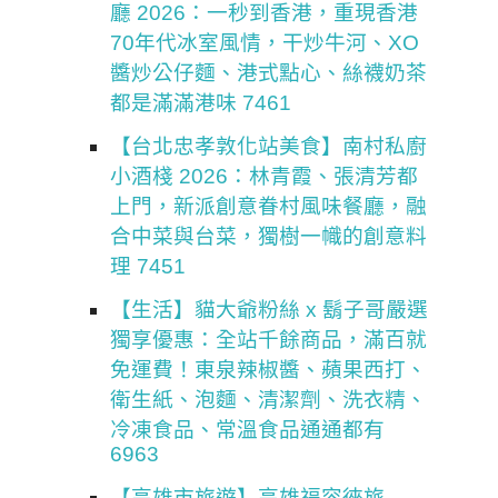
廳 2026：一秒到香港，重現香港
70年代冰室風情，干炒牛河、XO
醬炒公仔麵、港式點心、絲襪奶茶
都是滿滿港味 7461
【台北忠孝敦化站美食】南村私廚
小酒棧 2026：林青霞、張清芳都
上門，新派創意眷村風味餐廳，融
合中菜與台菜，獨樹一幟的創意料
理 7451
【生活】貓大爺粉絲 x 鬍子哥嚴選
獨享優惠：全站千餘商品，滿百就
免運費！東泉辣椒醬、蘋果西打、
衛生紙、泡麵、清潔劑、洗衣精、
冷凍食品、常溫食品通通都有
6963
【高雄市旅遊】高雄福容徠旅