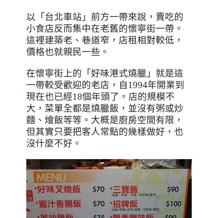
以「台北車站」前方一帶來說，賣吃的
小食店反而集中在老舊的懷寧街一帶。
這裡建築老、巷道窄，店租相對較低，
價格也就親民一些。
在懷寧街上的「好味港式燒臘」就是這
一帶較受歡迎的老店，自
1994
年開業到
現在也已經
18
個年頭了。店的規模不
大，菜單全都是燒臘飯，並沒有粥或炒
麵、燴飯等等。大概是廚房空間有限，
但其實只要把客人常點的幾樣做好，也
沒什麼不好。