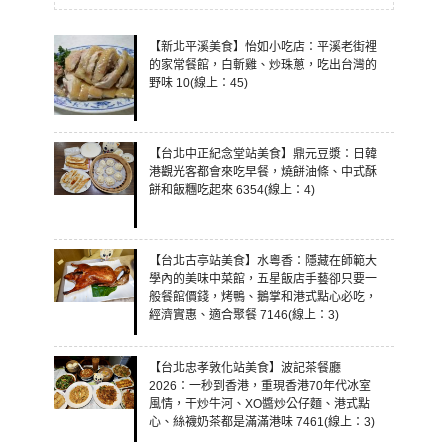
【新北平溪美食】怡如小吃店：平溪老街裡
的家常餐館，白斬雞、炒珠蔥，吃出台灣的
野味 10(線上：45)
【台北中正紀念堂站美食】鼎元豆漿：日韓
港觀光客都會來吃早餐，燒餅油條、中式酥
餅和飯糰吃起來 6354(線上：4)
【台北古亭站美食】水粵香：隱藏在師範大
學內的美味中菜館，五星飯店手藝卻只要一
般餐館價錢，烤鴨、鵝掌和港式點心必吃，
經濟實惠、適合聚餐 7146(線上：3)
【台北忠孝敦化站美食】波記茶餐廳
2026：一秒到香港，重現香港70年代冰室
風情，干炒牛河、XO醬炒公仔麵、港式點
心、絲襪奶茶都是滿滿港味 7461(線上：3)