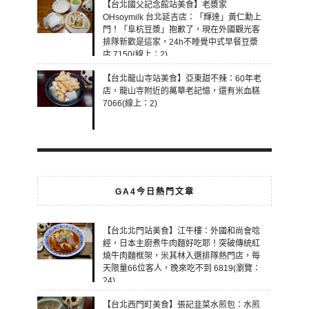
【台北國父記念館站美食】老漿家
OHsoymilk 台北延吉店：「輝達」黃仁勳上
門！「阜杭豆漿」抱歉了，現在外國觀光客
排隊新歡是這家，24h不睡覺中式早餐豆漿
店 7150(線上：2)
【台北龍山寺站美食】亞東甜不辣：60年老
店，龍山寺附近的萬華老記憶，還有米血糕
7066(線上：2)
GA4今日熱門文章
【台北北門站美食】江牛樓：外國和尚會唸
經，日本主廚煮牛肉麵好吃耶！突破傳統紅
燒牛肉麵框架，米其林入選排隊熱門店，每
天限量66位客人，晚來吃不到 6819(瀏覽：
24)
【台北西門町美食】張記韭菜水煎包：水煎