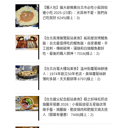
【懶人包】貓大爺推薦台北市必吃小館與街
邊小吃 2025 (23家) ：米其林不愛，我們自
己吃就好 6245(線上：3)
【台北南港展覽館站美食】板前屋炭烤鰻魚
飯：台北最值得吃的鰻魚飯，自家養鰻、手
工拔刺、傳統碳烤，蒲燒和白燒鰻魚都好
吃，最後的職人精神！7016(線上：2)
【台北台電大樓站美食】溫州街蘿蔔絲餅達
人：1974年創立50年老店，美味蘿蔔絲餅
薄利多銷，天天都排隊 6797(線上：2)
【台北國父紀念館站美食】極之好味松菸店
燒臘茶餐廳 2026：小餐館卻是五星飯店等
級手藝，燒臘飯、脆皮燒肉和肥龍叉燒太迷
人（開幕有優惠） 7446(線上：2)