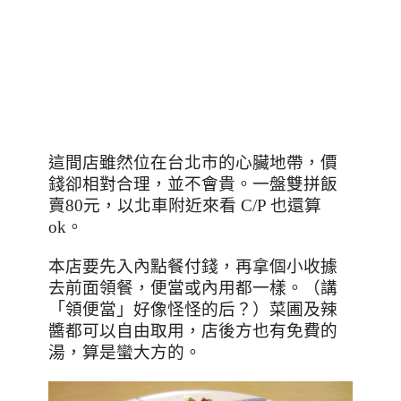
這間店雖然位在台北市的心臟地帶
，價
錢卻相對合理，並不會貴。一盤雙拼飯
賣
80
元，以北車附近來看
C/P
也還算
ok
。
本店要先入內點餐付錢，再拿個小收據
去前面領餐，便當或內用都一樣。（講
「
領便當
」
好像怪怪的后？）菜圃及辣
醬都可以自由取用，店後方也有免費的
湯，算是蠻大方的。