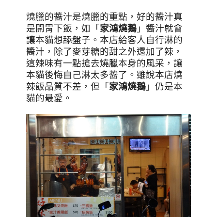
燒臘的醬汁是燒臘的重點，好的醬汁真
是開胃下飯，如「
家鴻燒鵝
」醬汁就會
讓本貓想舔盤子。本店給客人自行淋的
醬汁，除了麥芽糖的甜之外還加了辣，
這辣味有一點搶去燒臘本身的風采，讓
本貓後悔自己淋太多醬了。雖說本店燒
辣飯品質不差，但「
家鴻燒鵝
」仍是本
貓的最愛。