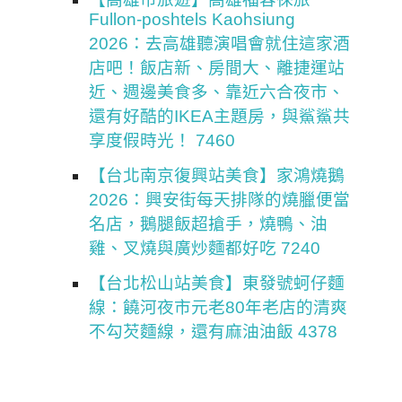
Fullon-poshtels Kaohsiung
2026：去高雄聽演唱會就住這家酒
店吧！飯店新、房間大、離捷運站
近、週邊美食多、靠近六合夜市、
還有好酷的IKEA主題房，與鯊鯊共
享度假時光！ 7460
【台北南京復興站美食】家鴻燒鵝
2026：興安街每天排隊的燒臘便當
名店，鵝腿飯超搶手，燒鴨、油
雞、叉燒與廣炒麵都好吃 7240
【台北松山站美食】東發號蚵仔麵
線：饒河夜市元老80年老店的清爽
不勾芡麵線，還有麻油油飯 4378