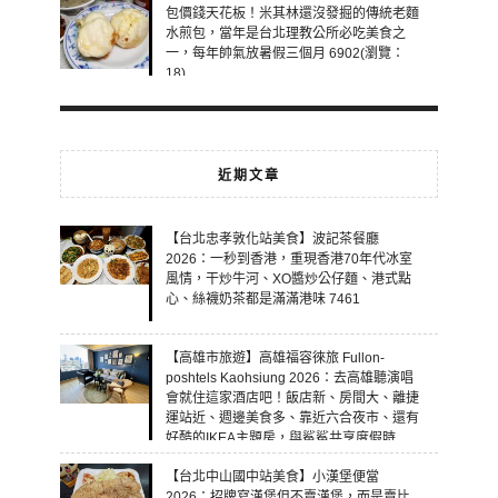
包價錢天花板！米其林還沒發掘的傳統老麵
水煎包，當年是台北理教公所必吃美食之
一，每年帥氣放暑假三個月 6902(瀏覽：
18)
近期文章
【台北忠孝敦化站美食】波記茶餐廳
2026：一秒到香港，重現香港70年代冰室
風情，干炒牛河、XO醬炒公仔麵、港式點
心、絲襪奶茶都是滿滿港味 7461
【高雄市旅遊】高雄福容徠旅 Fullon-
poshtels Kaohsiung 2026：去高雄聽演唱
會就住這家酒店吧！飯店新、房間大、離捷
運站近、週邊美食多、靠近六合夜市、還有
好酷的IKEA主題房，與鯊鯊共享度假時
光！ 7460
【台北中山國中站美食】小漢堡便當
2026：招牌寫漢堡但不賣漢堡，而是賣比