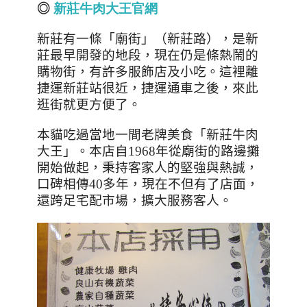
◎
新莊牛肉大王官網
新莊有一條「廟街」（新莊路），是新
莊最早開發的地段，現在仍是條熱鬧的
購物街，有許多服飾店及小吃。這裡離
捷運新莊站很近，捷運通車之後，來此
逛街就更方便了。
本貓吃過
當地一間老牌美食「新莊牛肉
大王」。本店自
1968
年從廟街的路邊攤
開始做起，秉持客家人的堅強與熱誠，
口碑相傳
40
多年，現在不但有了店面，
還跨足宅配市場，擴大服務客人。