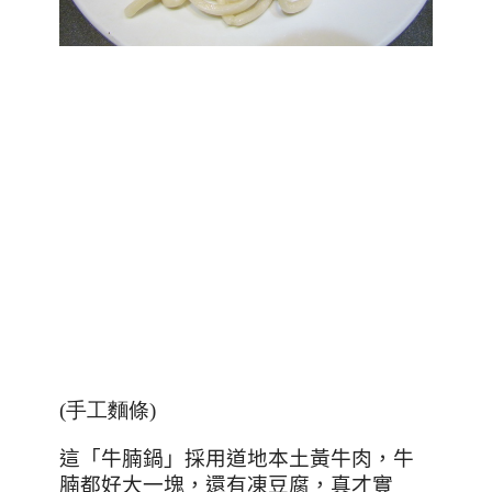
(手工麵條)
這「牛腩鍋」採用道地本土黃牛肉，牛
腩都好大一塊，還有凍豆腐，真才實