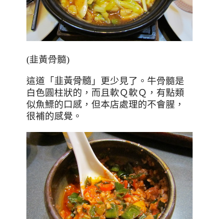
(
韭黃骨髓)
這道「
韭黃骨髓
」更少見了。牛骨髓是
白色圓柱狀的，而且軟Ｑ軟Ｑ，有點類
似魚
鰾的口感，但本店處理的不會腥，
很補的感覺。