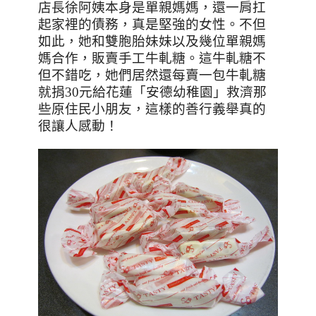
店長徐阿姨本身是單親媽媽
，還
一肩扛
起家裡的債務
，真是堅強的女性。不但
如此，她和雙胞胎妹妹以及幾位
單親媽
媽合作，販賣手工牛軋糖
。這牛軋糖不
但不錯吃，她
們居然還每賣一包牛軋糖
就捐
30
元給花蓮
「
安德幼稚園
」
救濟那
些原住民小朋友
，這樣的善行義舉真的
很讓人感動！