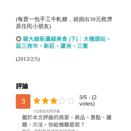
(每賣一包手工牛軋糖，就捐出30元救濟
原住民小朋友)
◎
貓大爺新蘆線美食 (
下)
：大橋頭站、
延三夜市
、
新莊、蘆洲、三重
(2013/2/5)
評論
3/5 - (2
3
votes)
2位網友投票評論
關於本文評論的商家、商品、景點、議
題、方法，你給幾顆星呢？