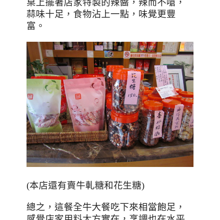
桌上擺著店家特製的辣醬，辣而不嗆，
蒜味十足，食物沾上一點，味覺更豐
富。
(本店還有賣牛軋糖和花生糖)
總之，這餐全牛大餐吃下來相當飽足，
感覺店家用料大方實在，烹調也在水平