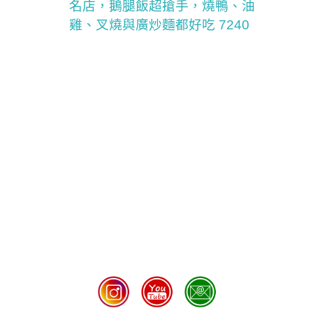
名店，鵝腿飯超搶手，燒鴨、油
雞、叉燒與廣炒麵都好吃 7240