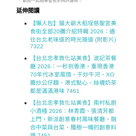
歡迎一起點擊星號參與評論唷！
延伸閱讀
【懶人包】貓大爺大稻埕慈聖宮美
食街全部20攤介紹特輯 2026：通
往台北老味道的時光隧道 (附影片)
7322
【台北忠孝敦化站美食】波記茶餐
廳 2026：一秒到香港，重現香港
70年代冰室風情，干炒牛河、XO
醬炒公仔麵、港式點心、絲襪奶茶
都是滿滿港味 7461
【台北忠孝敦化站美食】南村私廚
小酒棧 2026：林青霞、張清芳都
上門，新派創意眷村風味餐廳，融
合中菜與台菜，獨樹一幟的創意料
理 7451