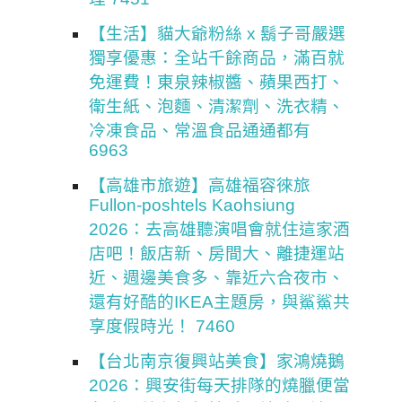
【生活】貓大爺粉絲 x 鬍子哥嚴選
獨享優惠：全站千餘商品，滿百就
免運費！東泉辣椒醬、蘋果西打、
衛生紙、泡麵、清潔劑、洗衣精、
冷凍食品、常溫食品通通都有
6963
【高雄市旅遊】高雄福容徠旅
Fullon-poshtels Kaohsiung
2026：去高雄聽演唱會就住這家酒
店吧！飯店新、房間大、離捷運站
近、週邊美食多、靠近六合夜市、
還有好酷的IKEA主題房，與鯊鯊共
享度假時光！ 7460
【台北南京復興站美食】家鴻燒鵝
2026：興安街每天排隊的燒臘便當