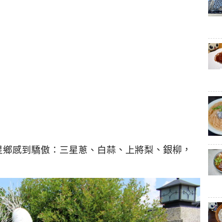
星鄉感到驕傲：三星蔥
、白蒜
、
上將梨
、銀柳，