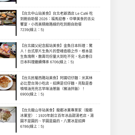
【台北中山站美食】台北老爺酒店 Le Café 吃
到飽自助餐 2026：福馬迎春，中華美食的舌尖
饗宴，小而美精緻路線的吃到飽自助餐
7239(線上：5)
【台北國父紀念館站美食】金魚日本料理：驚
人！台式厚片生魚片的登峰造極之作，根本是
生魚塊啊，散壽司份量大到吃不完，名店春日
日本料理繼續傳承 6706(線上：5)
【台北民權西路站美食】阿國切仔麵：米其林
必比登台灣小吃店，招牌是切仔麵，亮點是香
噴噴油亮亮古早味油蔥飯（豬油拌飯）！
6900(線上：5)
【台北龍山寺站美食】龍都冰菓專業家（龍都
冰菓室）：1920年創立百年冰品甜湯老店，湯
圓不是圓的、芋圓是扁的，八寶冰是招牌
6786(線上：5)