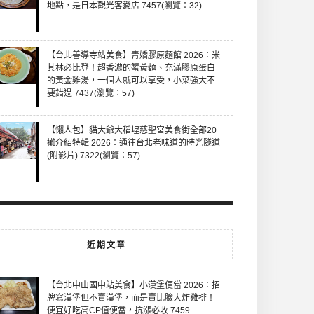
地點，是日本觀光客愛店 7457(瀏覽：32)
【台北善導寺站美食】青嬌膠原麵館 2026：米
其林必比登！超香濃的蟹黃麵、充滿膠原蛋白
的黃金雞湯，一個人就可以享受，小菜強大不
要錯過 7437(瀏覽：57)
【懶人包】貓大爺大稻埕慈聖宮美食街全部20
攤介紹特輯 2026：通往台北老味道的時光隧道
(附影片) 7322(瀏覽：57)
近期文章
【台北中山國中站美食】小漢堡便當 2026：招
牌寫漢堡但不賣漢堡，而是賣比臉大炸雞排！
便宜好吃高CP值便當，抗漲必收 7459