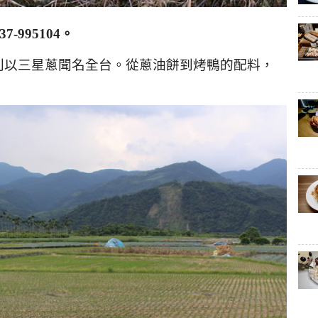
37-995104
。
別以三星蔥聞名全台。從蔥油餅到烤鴨的配料，