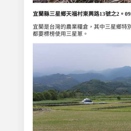
宜蘭縣三星鄉天福村東興路
13
號之
2
。
09
宜蘭是台灣的農業糧倉
，其中三星鄉特
都要標榜使用三星蔥。