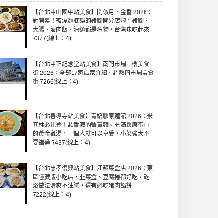
【台北中山國中站美食】閏似月．金香 2026：
新開幕！被涼麵耽誤的豬腳開分店啦，豬腳、
大腸、滷肉飯、涼麵都是名物，台灣味吃起來
7377(線上：4)
【台北中正紀念堂站美食】南門市場二樓美食
街 2026：全部17家店家介紹，超熱門市場美食
街 7266(線上：4)
【台北善導寺站美食】青嬌膠原麵館 2026：米
其林必比登！超香濃的蟹黃麵、充滿膠原蛋白
的黃金雞湯，一個人就可以享受，小菜強大不
要錯過 7437(線上：4)
【台北忠孝復興站美食】江蘇菜盒店 2026：東
區隱藏版小吃店，韭菜盒、豆腐捲都好吃，乾
烙做法清爽不油膩，還有必吃豬肉餡餅
7222(線上：4)