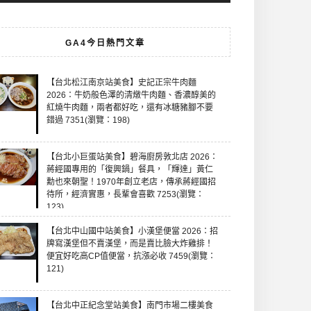
GA4今日熱門文章
【台北松江南京站美食】史記正宗牛肉麵
2026：牛奶般色澤的清燉牛肉麵、香濃醇美的
紅燒牛肉麵，兩者都好吃，還有冰糖豬腳不要
錯過 7351(瀏覽：198)
【台北小巨蛋站美食】碧海廚房敦北店 2026：
蔣經國專用的「復興鍋」餐具，「輝達」黃仁
勳也來朝聖！1970年創立老店，傳承蔣經國招
待所，經濟實惠，長輩會喜歡 7253(瀏覽：
123)
【台北中山國中站美食】小漢堡便當 2026：招
牌寫漢堡但不賣漢堡，而是賣比臉大炸雞排！
便宜好吃高CP值便當，抗漲必收 7459(瀏覽：
121)
【台北中正紀念堂站美食】南門市場二樓美食