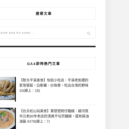
搜尋文章
GA4即時熱門文章
【新北平溪美食】怡如小吃店：平溪老街裡的
家常餐館，白斬雞、炒珠蔥，吃出台灣的野味
10(線上：18)
【台北松山站美食】東發號蚵仔麵線：饒河夜
市元老80年老店的清爽不勾芡麵線，還有麻油
油飯 4378(線上：7)