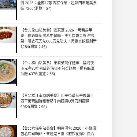
街 2026：全部17家店家介紹，超熱門市場美食
街 7266(瀏覽：57)
【台北象山站美食】劉家宴 2026：烤鴨撐竿
跳！信義區新開幕中餐廳，主打京魯菜與淮揚
菜，蓑衣花刀法666刀見功夫，海膽水餃很創新
7284(瀏覽：46)
【台北松山站美食】東發號蚵仔麵線：饒河夜
市元老80年老店的清爽不勾芡麵線，還有麻油
油飯 4378(瀏覽：65)
【台北松江南京站美食】四平街番茄牛肉麵：
四平街商圈鮮甜番茄牛肉麵與Q彈刀削麵條
6934(瀏覽：65)
【台北六張犁站美食】明月湯包 2026：小籠湯
包名店與鍋貼，曾經是日劇《旅館花嫁》拍攝