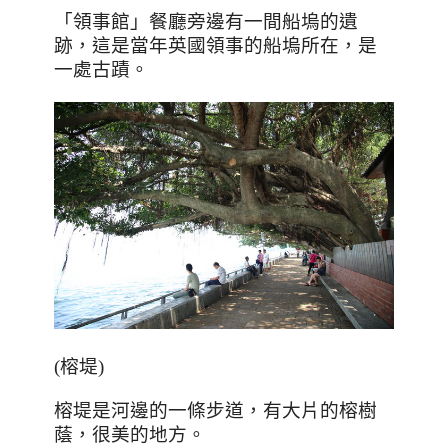
「領事館」餐廳旁邊有一間船塢的遺
跡，這是當年英國領事的船塢所在，是
一處古蹟。
(榕堤)
榕堤是河邊的一條步道，有大片的榕樹
蔭，很美的地方。