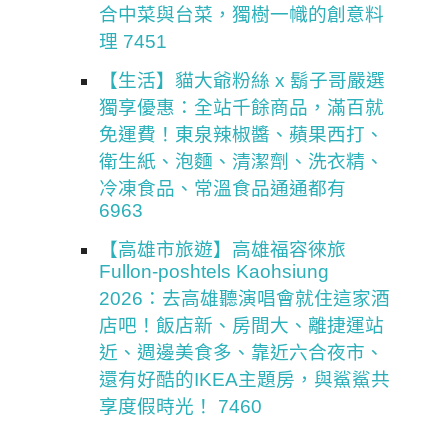
合中菜與台菜，獨樹一幟的創意料
理 7451
【生活】貓大爺粉絲 x 鬍子哥嚴選
獨享優惠：全站千餘商品，滿百就
免運費！東泉辣椒醬、蘋果西打、
衛生紙、泡麵、清潔劑、洗衣精、
冷凍食品、常溫食品通通都有
6963
【高雄市旅遊】高雄福容徠旅
Fullon-poshtels Kaohsiung
2026：去高雄聽演唱會就住這家酒
店吧！飯店新、房間大、離捷運站
近、週邊美食多、靠近六合夜市、
還有好酷的IKEA主題房，與鯊鯊共
享度假時光！ 7460