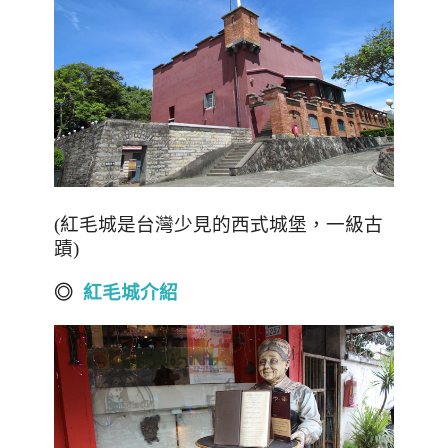
(紅毛城是台灣少見的西式城堡，一級古
蹟)
◎
紅毛城介紹