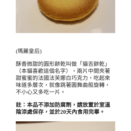
(瑪麗皇后)
酥香微甜的圓形餅乾叫做
「貓舌餅乾」
（本貓喜歡這個名字），兩片中間
夾著
甜蜜蜜的法國法芙娜白巧克力，吃起來
味道多層次，就像跳著圓舞曲般旋轉，
不小心又多吃一片。
註
：本品不添加防腐劑，
請放置於室溫
陰涼處保存，並於
20
天內食用完畢。