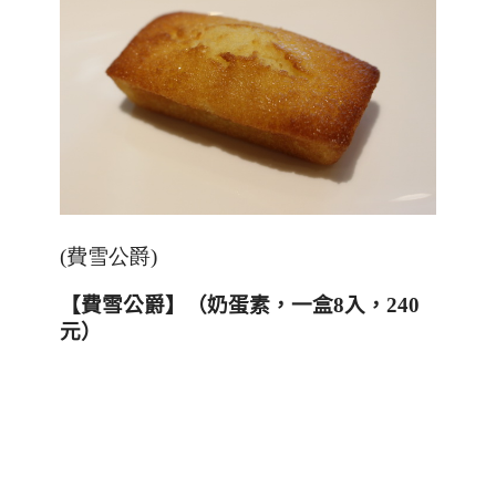
(費雪公爵)
【費雪公爵】（
奶蛋素
，一盒
8
入，
240
元）