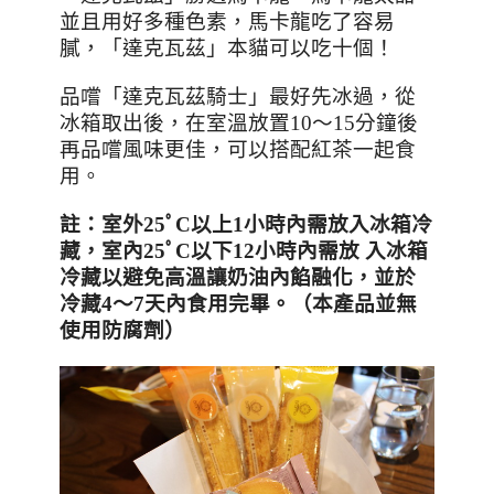
並且用好多種色素，馬卡龍吃了容易
膩，「達克瓦茲」本貓可以吃十個！
品嚐「達克瓦茲騎士」最好先冰過，從
冰箱取出後，在室溫放置
10
～
15
分鐘後
再品嚐風味更佳，可以搭配紅茶一起食
用。
註
：
室外
25
ﾟ
C
以上
1
小時內需放入冰箱冷
藏，室內
25
ﾟ
C
以下
12
小時內需放
入冰箱
冷藏以避免高溫讓奶油內餡融化，並於
冷藏
4
～
7
天內食用完畢。（本產品並無
使用防腐劑）