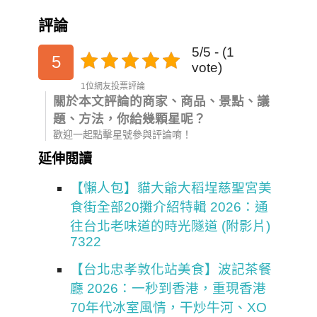
評論
5/5 - (1
5
vote)
1位網友投票評論
關於本文評論的商家、商品、景點、議
題、方法，你給幾顆星呢？
歡迎一起點擊星號參與評論唷！
延伸閱讀
【懶人包】貓大爺大稻埕慈聖宮美
食街全部20攤介紹特輯 2026：通
往台北老味道的時光隧道 (附影片)
7322
【台北忠孝敦化站美食】波記茶餐
廳 2026：一秒到香港，重現香港
70年代冰室風情，干炒牛河、XO