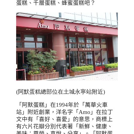
蛋糕、千層蛋糕、蜂蜜蛋糕吧？
(阿默蛋糕總部位在土城永寧站附近)
「阿默蛋糕」在
1994
年於「萬華火車
站」附近創業，洋名字「
Amo
」在拉丁
文中有「喜好、喜愛」的意思，商標上
有六片花瓣分別代表著「新鮮、健康、
美味；尊榮、喜悅、分享」。「阿默蛋