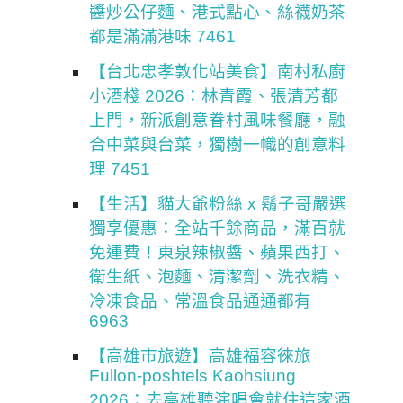
醬炒公仔麵、港式點心、絲襪奶茶
都是滿滿港味 7461
【台北忠孝敦化站美食】南村私廚
小酒棧 2026：林青霞、張清芳都
上門，新派創意眷村風味餐廳，融
合中菜與台菜，獨樹一幟的創意料
理 7451
【生活】貓大爺粉絲 x 鬍子哥嚴選
獨享優惠：全站千餘商品，滿百就
免運費！東泉辣椒醬、蘋果西打、
衛生紙、泡麵、清潔劑、洗衣精、
冷凍食品、常溫食品通通都有
6963
【高雄市旅遊】高雄福容徠旅
Fullon-poshtels Kaohsiung
2026：去高雄聽演唱會就住這家酒