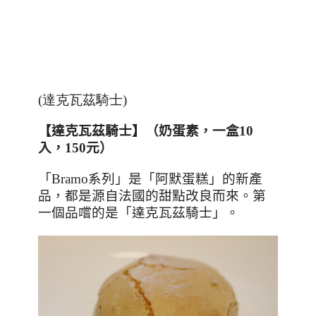
(達克瓦茲騎士)
【達克瓦茲騎士】（
奶蛋素
，一盒
10
入，
150
元）
「
Bramo
系列」是「阿默蛋糕」的新產
品，都是源自法國的甜點改良而來。第
一個品嚐的是「達克瓦茲騎士」。