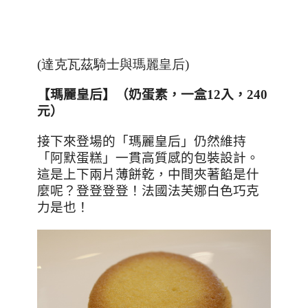
(達克瓦茲騎士與瑪麗皇后)
【瑪麗皇后】（
奶蛋素
，一盒
12
入，
240
元）
接下來登場的「瑪麗皇后」仍然維持
「阿默蛋糕」一貫高質感的包裝設計。
這是上下兩片薄餅乾，中間夾著餡是什
麼呢？登登登登！法國法芙娜白色巧克
力是也！