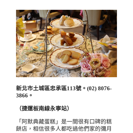
新北市土城區忠承區
113
號。
(02) 8076-
3866
。
（捷運板南線永寧站）
「阿默典藏蛋糕」是一間很有口碑的糕
餅店，相信很多人都吃過他們家的彌月