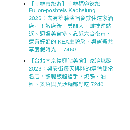
【高雄市旅遊】高雄福容徠旅
Fullon-poshtels Kaohsiung
2026：去高雄聽演唱會就住這家酒
店吧！飯店新、房間大、離捷運站
近、週邊美食多、靠近六合夜市、
還有好酷的IKEA主題房，與鯊鯊共
享度假時光！ 7460
【台北南京復興站美食】家鴻燒鵝
2026：興安街每天排隊的燒臘便當
名店，鵝腿飯超搶手，燒鴨、油
雞、叉燒與廣炒麵都好吃 7240