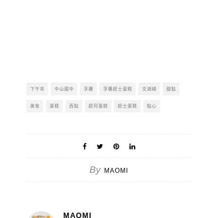
下午茶
中山國中
孚羅
孚羅起士蛋糕
文湖線
甜點
美食
蛋糕
西點
起司蛋糕
起士蛋糕
點心
By
MAOMI
MAOMI