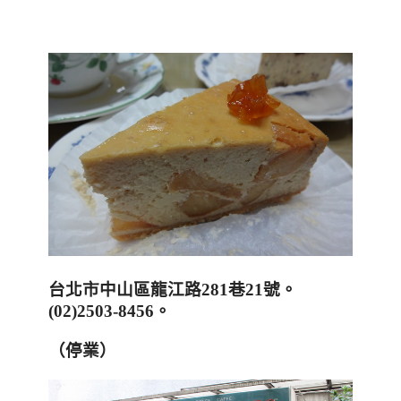
台北市中山區龍江路
281
巷
21
號
。
(
02)2503-8456
。
（停業）