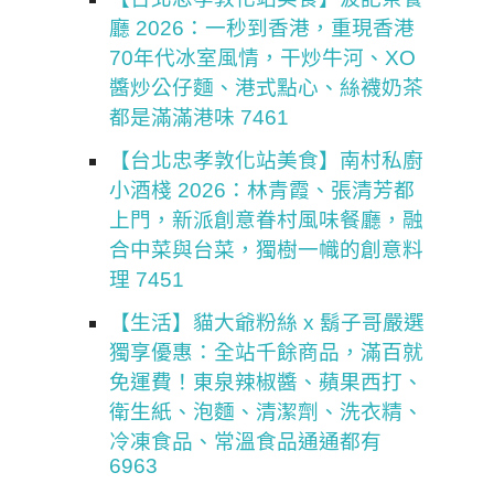
廳 2026：一秒到香港，重現香港
70年代冰室風情，干炒牛河、XO
醬炒公仔麵、港式點心、絲襪奶茶
都是滿滿港味 7461
【台北忠孝敦化站美食】南村私廚
小酒棧 2026：林青霞、張清芳都
上門，新派創意眷村風味餐廳，融
合中菜與台菜，獨樹一幟的創意料
理 7451
【生活】貓大爺粉絲 x 鬍子哥嚴選
獨享優惠：全站千餘商品，滿百就
免運費！東泉辣椒醬、蘋果西打、
衛生紙、泡麵、清潔劑、洗衣精、
冷凍食品、常溫食品通通都有
6963