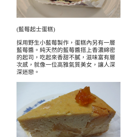
(
藍莓起士蛋糕
)
採用野生小藍莓製作，蛋糕內另有一層
藍莓醬。純天然的藍莓醬搭上香濃綿密
的起司，吃起來香甜不膩，滋味富有層
次感，就像一位高雅氣質美女，讓人深
深迷戀。