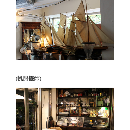
(帆船擺飾)