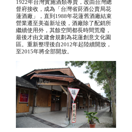
1922
年台灣實施酒類專賣，改由台灣總
督府接收，成為「台灣省菸酒公賣局花
蓮酒廠」，直到
1988
年花蓮舊酒廠結束
營業遷至美崙新址後，酒廠除了配銷所
繼續使用外，其餘空間都長時間荒廢，
最後才由文建會規劃為花蓮創意文化園
區。重新整理後自
2012
年起陸續開放，
至
2015
年將全部開放。