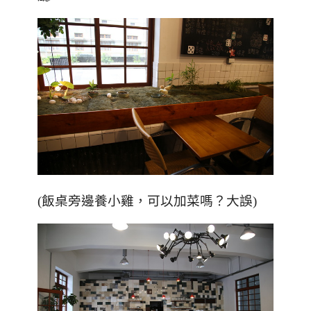
(飯桌旁邊養小雞，可以加菜嗎？大誤)