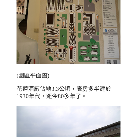
(園區平面圖)
花蓮酒廠佔地
3.3
公頃，廠房多半建於
1930
年代，距今
80
多年了。