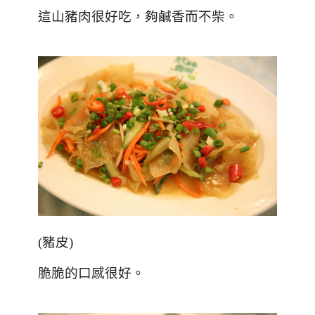
這山豬肉很好吃，夠鹹香而不柴。
(
豬皮
)
脆脆的口感很好。