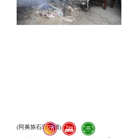
(
阿美族石頭火鍋
)