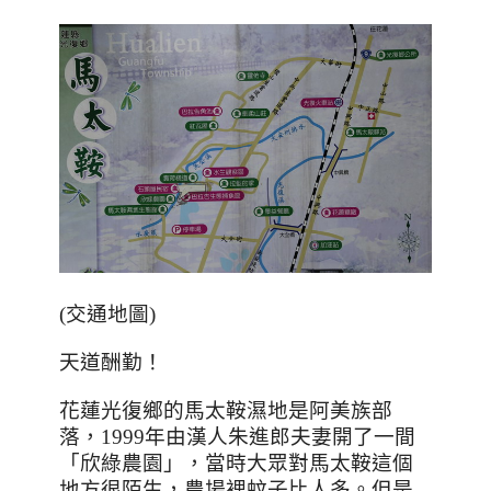
(
交通地圖
)
天道酬勤！
花蓮光復鄉的馬太鞍濕地是阿美族部
落，
1999
年由漢人朱進郎夫妻開了一間
「欣綠農園」，當時大眾對馬太鞍這個
地方很陌生，農場裡蚊子比人多。但是