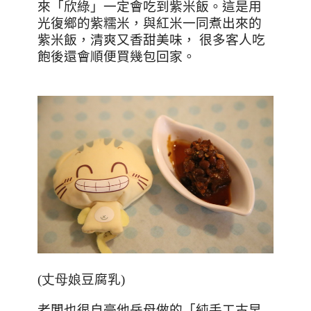
來「欣綠」一定會吃到紫米飯。這是用
光復鄉的紫糯米，與紅米一同煮出來的
紫米飯，清爽又香甜美味，
很多客人吃
飽後還會順便買幾包回家。
(丈母娘
豆腐乳
)
老闆也很自豪他岳母做的「純手工古早