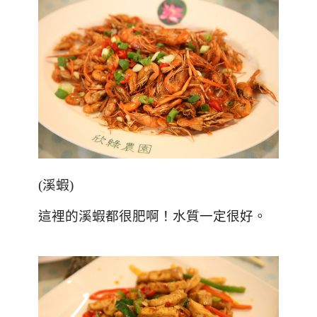
(
溪蝦
)
這裡的溪蝦都很肥啊！水質一定很好。