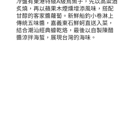
冷盤有東港特級A級烏魚子，先以高粱酒
炙燒，再以蘋果木煙燻增添風味，搭配
甘醇的客家醬蘿蔔。新鮮船釣小卷淋上
傳統五味醬，嘉義東石鮮蚵直送入菜，
結合潮汕經典蠔乾烙，最後以自製陳醋
醬涼拌海蜇，展現台灣的海味。