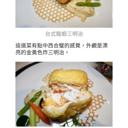
台式龍蝦三明治
這道菜有點中西合璧的感覺，外觀是漂
亮的金黃色炸三明治。