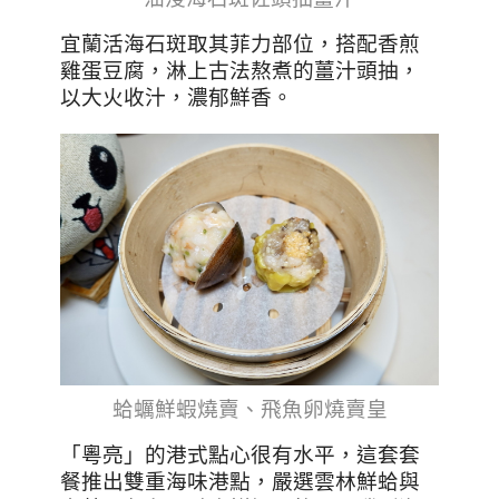
宜蘭活海石斑取其菲力部位，搭配香煎
雞蛋豆腐，淋上古法熬煮的薑汁頭抽，
以大火收汁，濃郁鮮香。
蛤蠣鮮蝦燒賣、飛魚卵燒賣皇
「粵亮」的港式點心很有水平，這套套
餐推出雙重海味港點，嚴選雲林鮮蛤與