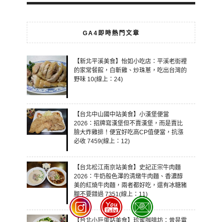
GA4即時熱門文章
【新北平溪美食】怡如小吃店：平溪老街裡
的家常餐館，白斬雞、炒珠蔥，吃出台灣的
野味 10(線上：24)
【台北中山國中站美食】小漢堡便當
2026：招牌寫漢堡但不賣漢堡，而是賣比
臉大炸雞排！便宜好吃高CP值便當，抗漲
必收 7459(線上：12)
【台北松江南京站美食】史記正宗牛肉麵
2026：牛奶般色澤的清燉牛肉麵、香濃醇
美的紅燒牛肉麵，兩者都好吃，還有冰糖豬
腳不要錯過 7351(線上：11)
【台北小巨蛋站美食】珍蜜咖啡坊：曾是電