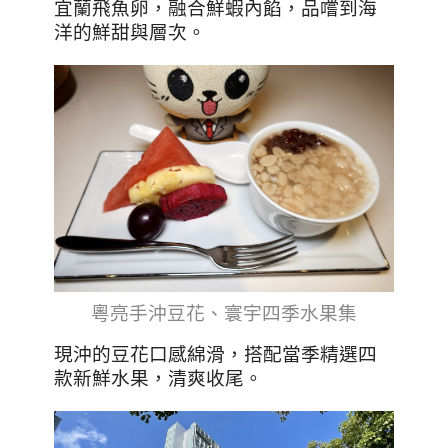
宜蘭飛魚卵，融合鮮蝦內餡，品嚐到海
洋的鮮甜與層次。
粵亮手沖豆花、寰宇四季水果集
現沖的豆花口感綿滑，搭配當季精選四
款新鮮水果，清爽收尾。