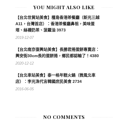
YOU MIGHT ALSO LIKE
【台北世貿站美食】檀島香港茶餐廳（新光三越
A11，台灣首店）：香港茶餐廳鼻祖，美味蛋
塔、絲襪奶茶、菠蘿油 3973
2019-12-07
【台北南京復興站美食】長勝君捲蛋餅專賣店：
興安街30cm長的蛋餅捲，鄉民都認輸了！4380
2020-12-12
【台北車站美食】泰一格年糕火鍋（微風北車
店）：李光洙代言韓國庶民美食 2734
2016-06-05
NO COMMENTS