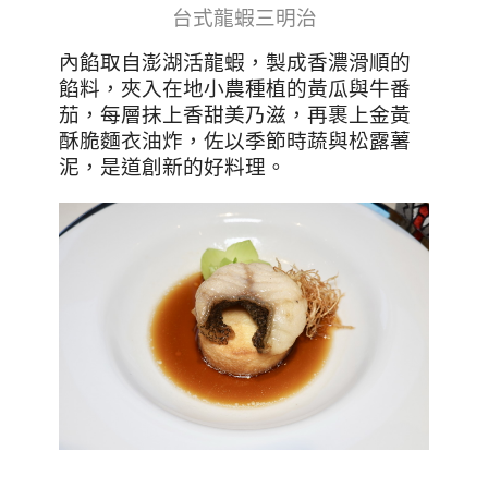
台式龍蝦三明治
內餡取自澎湖活龍蝦，製成香濃滑順的
餡料，夾入在地小農種植的黃瓜與牛番
茄，每層抹上香甜美乃滋，再裹上金黃
酥脆麵衣油炸，佐以季節時蔬與松露薯
泥，是道創新的好料理。