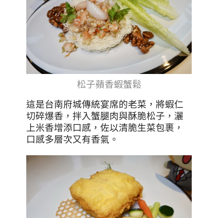
松子蘋香蝦蟹鬆
這是台南府城傳統宴席的老菜，將蝦仁
切碎爆香，拌入蟹腿肉與酥脆松子，灑
上米香增添口感，佐以清脆生菜包裹，
口感多層次又有香氣。