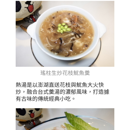
瑤柱生炒花枝魷魚羹
熱湯是以澎湖直送花枝與魷魚大火快
炒，融合台式羹湯的濃郁風味，打造據
有古味的傳統經典小吃。