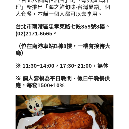
「台北六福萬怡酒店」的「粵亮廣式料
理」新推出「海之鮮旬味-台灣夏語」個
人套餐，本貓一個人都可以去享用。
台北市南港區忠孝東路七段359
號8
樓。
(02)2171-6565
。
（位在南港車站B
棟8
樓，一樓有接待大
廳）
※ 11:30~14:00
，17:30~21:00
，無休
※
個人套餐為平日晚間、假日午晚餐供
應，每套1500+10%