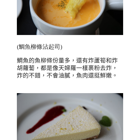
(鯛魚柳條沾起司)
鯛魚的魚柳條份量多，還有炸蘆筍和炸
胡蘿蔔，都是像天婦羅一樣裹粉去炸，
炸的不錯，不會油膩，魚肉還挺鮮嫩。