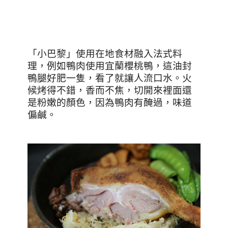
「小巴黎」使用在地食材融入法式料
理，例如鴨肉使用宜蘭櫻桃鴨，這油封
鴨腿好肥一隻，看了就讓人流口水。火
候烤得不錯，香而不焦，切開來裡面還
是粉嫩的顏色，因為鴨肉有醃過，味道
偏鹹。