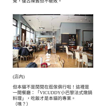
覺，復古陳舊但不破敗。
(店內)
但本貓不是閒閒在逛傢俱行啦！這裡是
一間餐廳：「
VICUDDY
小巴黎法式燉鍋
料理」，吃飯才是本貓的專業。
（咦？）