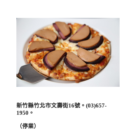
新竹縣竹北市文壽街
16
號。
(03)657-
1950
。
（停業）