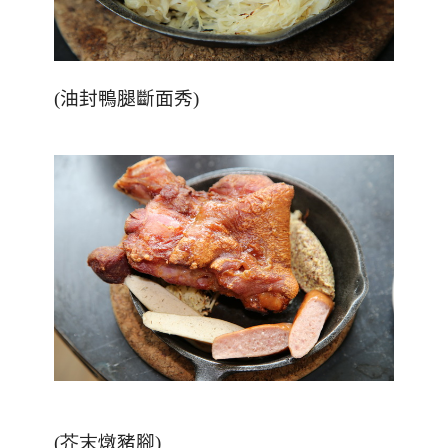
(
油封鴨腿斷面秀
)
(芥末燉
豬腳
)