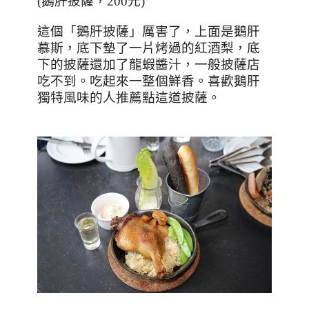
(
鵝肝披薩，
200
元
)
這個「鵝肝披薩」厲害了，上面是鵝肝
慕斯，底下墊了一片烤過的紅酒梨，底
下的披薩還加了龍蝦醬汁，一般披薩店
吃不到。吃起來一整個鮮香。喜歡鵝肝
獨特風味的人推薦點這道披薩。