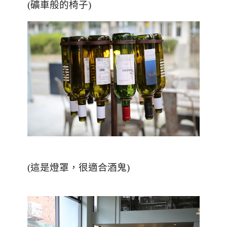
(礦車般的椅子)
(這是燈罩，很適合酒鬼)