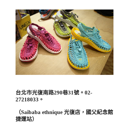
台北市光復南路
290
巷
31
號。
02-
27218033
。
（
Saibaba ethnique
光復店，國父紀念館
捷運站）