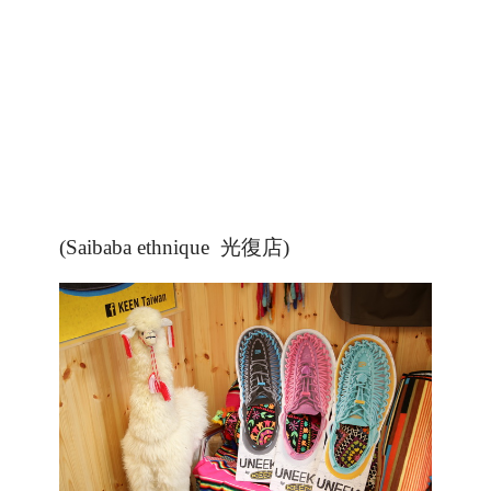
(
Saibaba ethnique 光復店
)