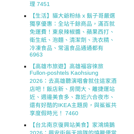
理 7451
【生活】貓大爺粉絲 x 鬍子哥嚴選
獨享優惠：全站千餘商品，滿百就
免運費！東泉辣椒醬、蘋果西打、
衛生紙、泡麵、清潔劑、洗衣精、
冷凍食品、常溫食品通通都有
6963
【高雄市旅遊】高雄福容徠旅
Fullon-poshtels Kaohsiung
2026：去高雄聽演唱會就住這家酒
店吧！飯店新、房間大、離捷運站
近、週邊美食多、靠近六合夜市、
還有好酷的IKEA主題房，與鯊鯊共
享度假時光！ 7460
【台北南京復興站美食】家鴻燒鵝
2026：興安街每天排隊的燒臘便當