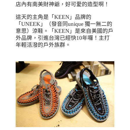
店內有南美財神爺，好可愛的造型啊！
這天的主角是「
KEEN
」品牌的
「
UNEEK
」（發音同
unique
獨一無二的
意思）涼鞋。「
KEEN
」是來自美國的戶
外品牌，引進台灣已經快
10
年囉！主打
年輕活潑的戶外族群。