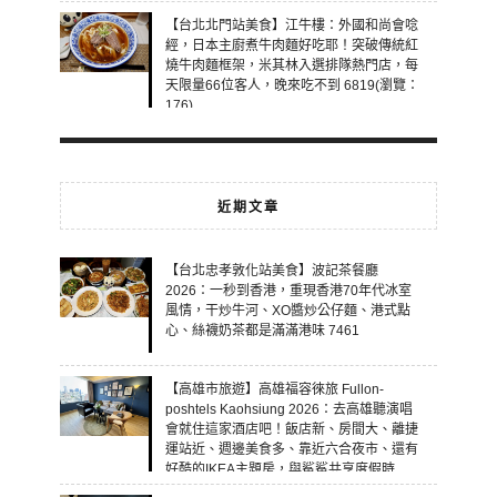
【台北北門站美食】江牛樓：外國和尚會唸
經，日本主廚煮牛肉麵好吃耶！突破傳統紅
燒牛肉麵框架，米其林入選排隊熱門店，每
天限量66位客人，晚來吃不到 6819(瀏覽：
176)
近期文章
【台北忠孝敦化站美食】波記茶餐廳
2026：一秒到香港，重現香港70年代冰室
風情，干炒牛河、XO醬炒公仔麵、港式點
心、絲襪奶茶都是滿滿港味 7461
【高雄市旅遊】高雄福容徠旅 Fullon-
poshtels Kaohsiung 2026：去高雄聽演唱
會就住這家酒店吧！飯店新、房間大、離捷
運站近、週邊美食多、靠近六合夜市、還有
好酷的IKEA主題房，與鯊鯊共享度假時
光！ 7460