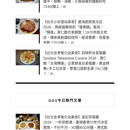
搶手，燒鴨、油雞、叉燒與廣炒麵都好吃
7240(線上：4)
【台北小巨蛋站美食】碧海廚房敦北店
2026：蔣經國專用的「復興鍋」餐具，
「輝達」黃仁勳也來朝聖！1970年創立老
店，傳承蔣經國招待所，經濟實惠，長輩會
喜歡 7253(線上：4)
【台北忠孝敦化站美食】四味軒台菜餐廳
Savique Taiwanese Cuisine 2026：黃仁
勳「台灣輝達」企業辦桌台菜餐廳，黃金烤
鴨+手工功夫菜，聚餐口袋新名單 7417(線
上：4)
GA4今日熱門文章
【台北忠孝敦化站美食】波記茶餐廳
2026：一秒到香港，重現香港70年代冰室
風情，干炒牛河、XO醬炒公仔麵、港式點