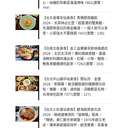
心、絲襪奶茶都是滿滿港味 7461(瀏覽：
284)
【台北善導寺站美食】青嬌膠原麵館
2026：米其林必比登！超香濃的蟹黃麵、
充滿膠原蛋白的黃金雞湯，一個人就可以享
受，小菜強大不要錯過 7437(瀏覽：135)
【台南北區美食】金三益健康茶飲林森總店
2026：太狂太浮誇！爆紅鍋燒意麵，滿滿
海鮮好料舖到滿出來，紅蟳、小卷、鰻魚、
鮑魚意麵通通吃起來！7262(瀏覽：153)
【台北中山國中站美食】閏似月．金香
2026：新開幕！被涼麵耽誤的豬腳開分店
啦，豬腳、大腸、滷肉飯、涼麵都是名物，
台灣味吃起來 7377(瀏覽：127)
【台北小巨蛋站美食】碧海廚房敦北店
2026：蔣經國專用的「復興鍋」餐具，
「輝達」黃仁勳也來朝聖！1970年創立老
店，傳承蔣經國招待所，經濟實惠，長輩會