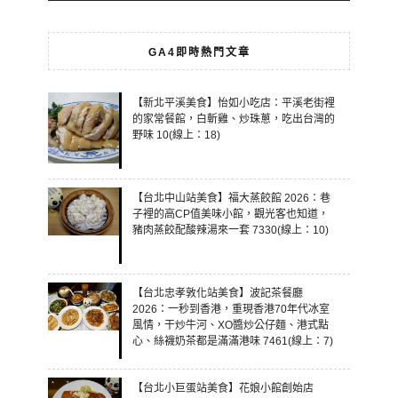
GA4即時熱門文章
【新北平溪美食】怡如小吃店：平溪老街裡
的家常餐館，白斬雞、炒珠蔥，吃出台灣的
野味 10(線上：18)
【台北中山站美食】福大蒸餃館 2026：巷
子裡的高CP值美味小館，觀光客也知道，
豬肉蒸餃配酸辣湯來一套 7330(線上：10)
【台北忠孝敦化站美食】波記茶餐廳
2026：一秒到香港，重現香港70年代冰室
風情，干炒牛河、XO醬炒公仔麵、港式點
心、絲襪奶茶都是滿滿港味 7461(線上：7)
【台北小巨蛋站美食】花娘小館創始店