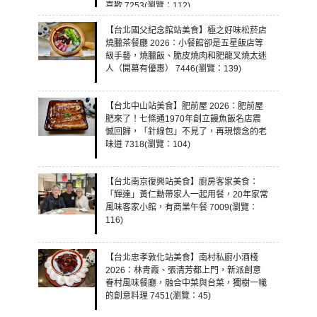
喜歡 7253(瀏覽：112)
【台北國父紀念館站美食】極之好味松菸店
燒臘茶餐廳 2026：小餐館卻是五星飯店等
級手藝，燒臘飯、脆皮燒肉和肥龍叉燒太迷
人（開幕有優惠） 7446(瀏覽：139)
【台北中山站美食】肥前屋 2026：肥前屋
肥來了！七條通1970年創立饅魚飯名店震
憾回歸，「針線包」不見了，再現懷念的老
味道 7318(瀏覽：104)
【台北南京復興站美食】廚房客家美食：
「輝達」黃仁勳帶家人一起用餐，20年家常
風味客家小館，有商業午餐 7009(瀏覽：
116)
【台北忠孝敦化站美食】南村私廚小酒棧
2026：林青霞、張清芳都上門，新派創意
眷村風味餐廳，融合中菜與台菜，獨樹一幟
的創意料理 7451(瀏覽：45)