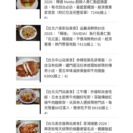
2026：輝達 Nvidia 創辦人黃仁勳超級愛
店，每次回台必訪，最愛蒼蠅頭，經濟實惠
家常菜（附訂位及完整菜單）7249(線上：
6)
【台北六張犁站美食】品鱻海鮮熱炒店
2026：「輝達」（NVIDIA）執行長黃仁勳
「兆元宴」韓國版，平價海鮮熱炒店，經濟
實惠，熱門聚餐地點 7413(線上：5)
【台北中山站美食】赤峰街無名排骨飯：小
店沒有招牌，鐵門還沒拉來就開始排隊的傳
奇小店，賣古早味滷排骨飯和牛肉燴飯
6360(線上：4)
【台北北門站美食】江牛樓：外國和尚會唸
經，日本主廚煮牛肉麵好吃耶！突破傳統紅
燒牛肉麵框架，米其林入選排隊熱門店，每
天限量66位客人，晚來吃不到 6819(線上：
4)
【台北南京復興站美食】家鴻燒鵝 2026：
興安街每天排隊的燒臘便當名店，鵝腿飯超