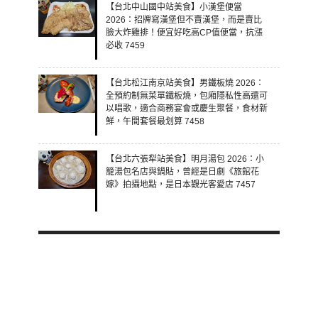
【台北中山國中站美食】小漢堡便當
2026：招牌寫漢堡但不賣漢堡，而是賣比
臉大炸雞排！便宜好吃高CP值便當，抗漲
必收 7459
【台北松江南京站美食】男鐵板燒 2026：
全預約制無菜單鐵板燒，包廂隱私性高還可
以唱歌，適合商務宴會或慶生聚餐，食材新
鮮，午間套餐最划算 7458
【台北六張犁站美食】明月湯包 2026：小
籠湯包名店與鍋貼，曾經是日劇《旅館花
嫁》拍攝地點，是日本觀光客愛店 7457